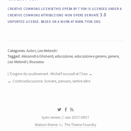
creative commons licensethis opera by t ysm is licensed under a
creative commons attribuzione-non opere derivate 3.0
unported license. based on a work at www.tysm.org
Categories:
Autori
,
Lea Melandri
Tagged:
Alessandra Ghimenti
,
educazione
,
educazione e genere
,
genere
,
Lea Melandri
,
Rousseau
L’Enigme du soulèvement : Michel Foucault et l’Iran
Controeducazione. Scrivere, pensare, sentire altro
tysm review // issn 2037-0857
Watson theme
by
The Theme Foundry