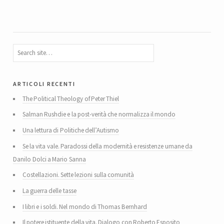
articoli recenti
The Political Theology of Peter Thiel
Salman Rushdie e la post-verità che normalizza il mondo
Una lettura di Politiche dell’Autismo
Se la vita vale. Paradossi della modernità e resistenze umane da
Danilo Dolci a Mario Sanna
Costellazioni. Sette lezioni sulla comunità
La guerra delle tasse
I libri e i soldi. Nel mondo di Thomas Bernhard
Il potere istituente della vita. Dialogo con Roberto Esposito