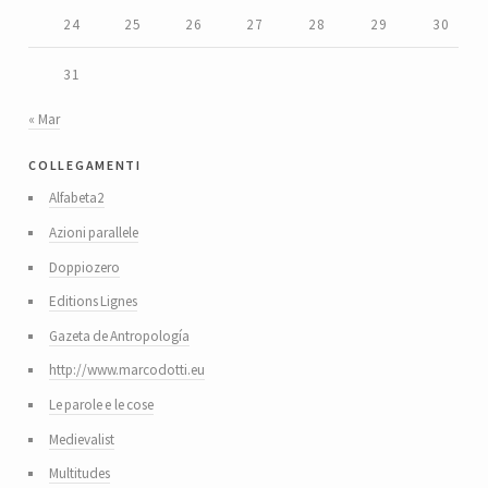
24
25
26
27
28
29
30
31
« Mar
collegamenti
Alfabeta2
Azioni parallele
Doppiozero
Editions Lignes
Gazeta de Antropología
http://www.marcodotti.eu
Le parole e le cose
Medievalist
Multitudes