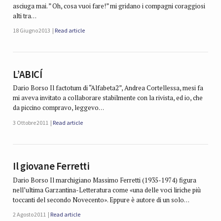
asciuga mai. ” Oh, cosa vuoi fare!” mi gridano i compagni coraggiosi
alti tra…
18 Giugno 2013
Read article
L’ABICÍ
Dario Borso Il factotum di “Alfabeta2”, Andrea Cortellessa, mesi fa
mi aveva invitato a collaborare stabilmente con la rivista, ed io, che
da piccino compravo, leggevo…
3 Ottobre 2011
Read article
Il giovane Ferretti
Dario Borso Il marchigiano Massimo Ferretti (1935-1974) figura
nell’ultima Garzantina-Letteratura come «una delle voci liriche più
toccanti del secondo Novecento». Eppure è autore di un solo…
2 Agosto 2011
Read article