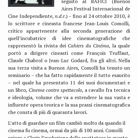
seguito al BAFICI (Buenos
Aires Festival Internacional de
Cine Independiente,
n.d.r.
) – fino al 24 ottobre 2010, è
lo scrittore e cineasta francese Jean-Louis Comolli,
critico appartenente alla seconda generazione di
quell’incubatrice di idee cinematografiche che
rappresentò la rivista dei
Cahiers du Cinéma
, la quale
portò a dirigere cineasti come François Truffaut,
Claude Chabrol o Jean-Luc Godard, fra gli altri. Nella
sua terza visita a Buenos Aires, Comolli ha tenuto un
seminario – che ha fatto rapidamente il tutto esaurito
– nel quale ha presentato 11 dei suoi documentari e
un libro,
Cinema contro spettacolo
, a cavallo fra tecnica
e ideologia, volume che va a estendere la sua vasta e
influente opera teorica e la sua prassi cinematografica
che consta di più di quaranta lavori.
L’atto di guardare un film cambiò molto da quando il
cinema fu cinema, ormai da più di 100 anni. Comolli
spiega a
Clarin
l’evoluzione dello spettatore in questo