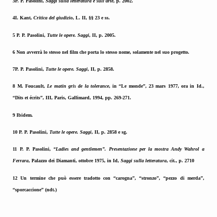
3P. P. Pasolini,
Saggi sulla letteratura e sull’arte
, p. 2002.
4I. Kant,
Critica del giudizio
, L. II,
§§ 23
e ss.
5 P. P. Pasolini,
Tutte le opere. Saggi
, II, p. 2005.
6 Non avverrà lo stesso nel film che porta lo stesso nome, solamente nel suo progetto.
7P. P. Pasolini,
Tutte le opere. Saggi
, II, p. 2858.
8 M. Foucault,
Le matin gris de la tolerance
, in “Le monde”, 23 mars 1977, ora in Id.,
“Dits et écrits”, III, Paris, Gallimard, 1994, pp. 269-271.
9 Ibidem.
10 P. P. Pasolini,
Tutte le opere. Saggi
, II, p. 2858 e sg.
11 P. P. Pasolini,
“Ladies and gentlemen”.
Presentazione per la mostra Andy Wahrol a
Ferrara
, Palazzo dei Diamanti, ottobre 1975, in Id,
Saggi sulla letteratura
, cit., p. 2710
12 Un termine che può essere tradotto con “carogna”, “stronzo”, “pezzo di merda”,
“sporcaccione” (ndt.)