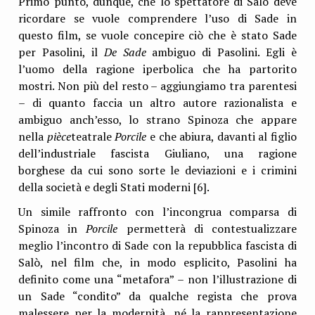
Primo punto, dunque, che lo spettatore di Salò deve
ricordare se vuole comprendere l’uso di Sade in
questo film, se vuole concepire ciò che è stato Sade
per Pasolini, il
De Sade
ambiguo di Pasolini. Egli è
l’uomo della ragione iperbolica che ha partorito
mostri. Non più del resto – aggiungiamo tra parentesi
– di quanto faccia un altro autore razionalista e
ambiguo anch’esso, lo strano Spinoza che appare
nella
pièce
teatrale
Porcile
e che abiura, davanti al figlio
dell’industriale fascista Giuliano, una ragione
borghese da cui sono sorte le deviazioni e i crimini
della società e degli Stati moderni [6].
Un simile raffronto con l’incongrua comparsa di
Spinoza in
Porcile
permetterà di contestualizzare
meglio l’incontro di Sade con la repubblica fascista di
Salò, nel film che, in modo esplicito, Pasolini ha
definito come una “metafora” – non l’illustrazione di
un Sade “condito” da qualche regista che prova
malessere per la modernità, né la rappresentazione