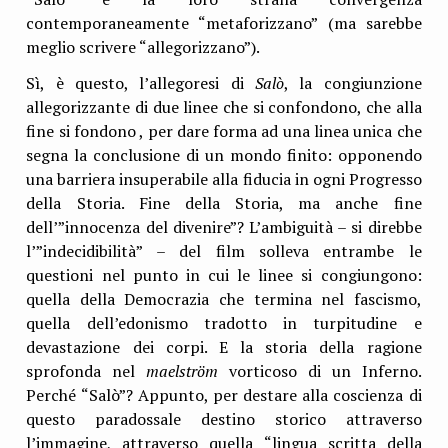
contemporaneamente “metaforizzano” (ma sarebbe
meglio scrivere “allegorizzano”).
Sì, è questo, l’allegoresi di
Salò
, la congiunzione
allegorizzante di due linee che si confondono, che alla
fine si fondono , per dare forma ad una linea unica che
segna la conclusione di un mondo finito: opponendo
una barriera insuperabile alla fiducia in ogni Progresso
della Storia. Fine della Storia, ma anche fine
dell’”innocenza del divenire”? L’ambiguità – si direbbe
l’”indecidibilità” – del film solleva entrambe le
questioni nel punto in cui le linee si congiungono:
quella della Democrazia che termina nel fascismo,
quella dell’edonismo tradotto in turpitudine e
devastazione dei corpi. E la storia della ragione
sprofonda nel
maelström
vorticoso di un Inferno.
Perché “Salò”? Appunto, per destare alla coscienza di
questo paradossale destino storico attraverso
l’immagine, attraverso quella “lingua scritta della