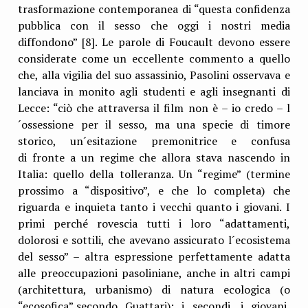
trasformazione contemporanea di “questa confidenza
pubblica con il sesso che oggi i nostri media
diffondono” [8]. Le parole di Foucault devono essere
considerate come un eccellente commento a quello
che, alla vigilia del suo assassinio, Pasolini osservava e
lanciava in monito agli studenti e agli insegnanti di
Lecce: “ciò che attraversa il film non è – io credo – l
´ossessione per il sesso, ma una specie di timore
storico, un´esitazione premonitrice e confusa
di fronte a un regime che allora stava nascendo in
Italia: quello della tolleranza. Un “regime” (termine
prossimo a “dispositivo”, e che lo completa) che
riguarda e inquieta tanto i vecchi quanto i giovani. I
primi perché rovescia tutti i loro “adattamenti,
dolorosi e sottili, che avevano assicurato l´ecosistema
del sesso” – altra espressione perfettamente adatta
alle preoccupazioni pasoliniane, anche in altri campi
(architettura, urbanismo) di natura ecologica (o
“ecosofica”,secondo Guattari); i secondi, i giovani,