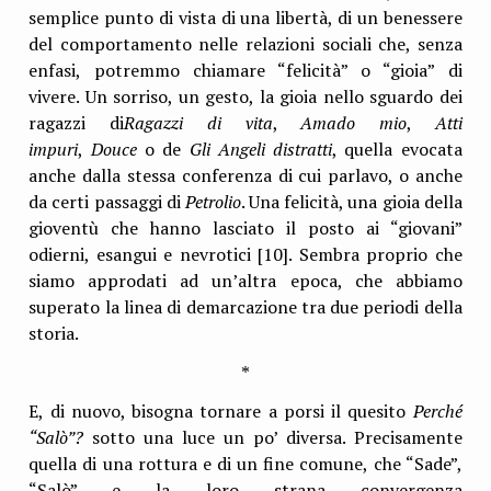
semplice punto di vista di una libertà, di un benessere
del comportamento nelle relazioni sociali che, senza
enfasi, potremmo chiamare “felicità” o “gioia” di
vivere. Un sorriso, un gesto, la gioia nello sguardo dei
ragazzi di
Ragazzi di vita
,
Amado mio
,
Atti
impuri
,
Douce
o de
Gli Angeli distratti
, quella evocata
anche dalla stessa conferenza di cui parlavo, o anche
da certi passaggi di
Petrolio
. Una felicità, una gioia della
gioventù che hanno lasciato il posto ai “giovani”
odierni, esangui e nevrotici [10]. Sembra proprio che
siamo approdati ad un’altra epoca, che abbiamo
superato la linea di demarcazione tra due periodi della
storia.
*
E, di nuovo, bisogna tornare a porsi il quesito
Perché
“Salò”?
sotto una luce un po’ diversa. Precisamente
quella di una rottura e di un fine comune, che “Sade”,
“Salò” e la loro strana convergenza