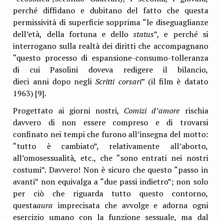
perché diffidano e dubitano del fatto che questa
permissività di superficie sopprima “le diseguaglianze
dell’età, della fortuna e dello
status
”, e perché si
interrogano sulla realtà dei diritti che accompagnano
“questo processo di espansione-consumo-tolleranza
di cui Pasolini doveva redigere il bilancio,
dieci anni dopo negli
Scritti corsari
” (il film è datato
1963) [9].
Progettato ai giorni nostri,
Comizi d’amore
rischia
davvero di non essere compreso e di trovarsi
confinato nei tempi che furono all’insegna del motto:
“tutto è cambiato”, relativamente all’aborto,
all’omosessualità, etc., che “sono entrati nei nostri
costumi”. Davvero! Non è sicuro che questo “passo in
avanti” non equivalga a “due passi indietro”; non solo
per ciò che riguarda tutto questo contorno,
questa
aura
imprecisata che avvolge e adorna ogni
esercizio umano con la funzione sessuale, ma dal