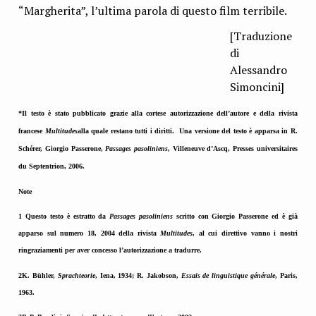
“Margherita”, l’ultima parola di questo film terribile.
[Traduzione
di
Alessandro
Simoncini]
*Il testo è stato pubblicato grazie alla cortese autorizzazione dell’autore e della rivista
francese
Multitudes
alla quale restano tutti i diritti. Una versione del testo è apparsa in R.
Schérer,
Giorgio Passerone
,
Passages pasoliniens
, Villeneuve d’Ascq
, Presses universitaires
du Septentrion, 2006
.
Note
1 Questo testo è estratto da
Passages pasoliniens
scritto con Giorgio Passerone ed è già
apparso sul numero 18, 2004 della rivista
Multitudes
, al cui direttivo vanno i nostri
ringraziamenti per aver concesso l’autorizzazione a tradurre.
2K. Bühler,
Sprachteorie
, Iena, 1934; R. Jakobson,
Essais de linguistique générale
, Paris,
1963.