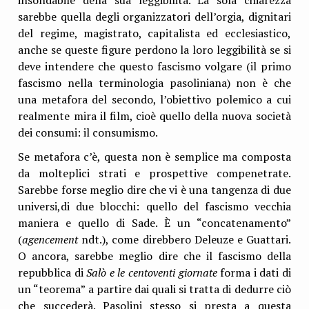
sarebbe quella degli organizzatori dell’orgia, dignitari
del regime, magistrato, capitalista ed ecclesiastico,
anche se queste figure perdono la loro leggibilità se si
deve intendere che questo fascismo volgare (il primo
fascismo nella terminologia pasoliniana) non è che
una metafora del secondo, l’obiettivo polemico a cui
realmente mira il film, cioè quello della nuova società
dei consumi: il consumismo.
Se metafora c’è, questa non è semplice ma composta
da molteplici strati e prospettive compenetrate.
Sarebbe forse meglio dire che vi è una tangenza di due
universi,di due blocchi: quello del fascismo vecchia
maniera e quello di Sade. È un “concatenamento”
(
agencement
ndt.), come direbbero Deleuze e Guattari.
O ancora, sarebbe meglio dire che il fascismo della
repubblica di
Salò e le centoventi giornate
forma i dati di
un “teorema” a partire dai quali si tratta di dedurre ciò
che succederà. Pasolini stesso si presta a questa