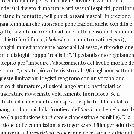
ù recentemente per Al di là delle nuvole di Antonioni e
ders) il divieto di mostrare atti sessuali espliciti, parti int
 siano in contatto, peli pubici, organi maschili in erezione,
gani femminili che subiscano penetrazioni anche con dita e
getti, talvolta ricorrendo ad un effetto censorio di sfumat
rchietti fuori fuoco, i
bokashi
, non molto usati nei
pink
),
magini immediatamente associabili al sesso, e riproduzione
oni e dialoghi troppo “realistici”. Il pedantissimo regolamen
ncepito per “impedire l’abbassamento del livello morale de
ttatori”, è stato più volte rivisto dal 1965 agli anni settanta
queste limitazioni i registi reagirono con un vocabolario
cnico di sfumature, allusioni, angolature particolati ed
quadrature ravvicinate volutamente fuori fuoco. Se il
testo ed i movimenti sono spesso espliciti, i film di fatto
mangono lontani dalla frontiera dell’
hard
, anche nel caso de
deo (la produzione
hard-core
è clandestina e punibile). È la
cisione delle commissioni a categorizzare i film per adulti 
 famigerata R (
restricted
), condizione necessaria e sufficient