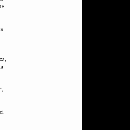
te
da
za,
ia
”,
ei