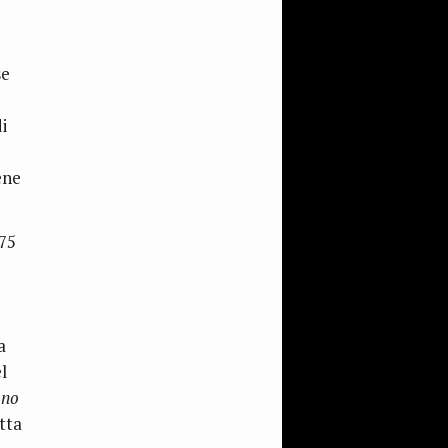
se
i
ene
175
a
l
 no
tta