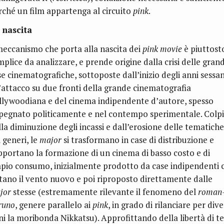
rché un film appartenga al circuito
pink
.
 nascita
 meccanismo che porta alla nascita dei
pink movie
è piuttost
plice da analizzare, e prende origine dalla crisi delle grand
se cinematografiche, sottoposte dall’inizio degli anni sessa
l’attacco su due fronti della grande cinematografia
llywoodiana e del cinema indipendente d’autore, spesso
pegnato politicamente e nel contempo sperimentale. Colpi
lla diminuzione degli incassi e dall’erosione delle tematiche
 generi, le
major
si trasformano in case di distribuzione e
pportano la formazione di un cinema di basso costo e di
pio consumo, inizialmente prodotto da case indipendenti 
utano il vento nuovo e poi riproposto direttamente dalle
jor
stesse (estremamente rilevante il fenomeno del
roman
runo
, genere parallelo ai
pink
, in grado di rilanciare per dive
ni la moribonda Nikkatsu). Approfittando della libertà di t