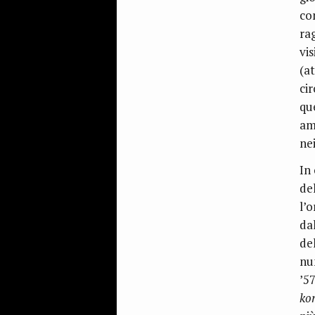
co
ra
vi
(a
ci
que
am
nei
In
de
l’
dal
de
nu
’5
ko