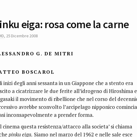
inku eiga: rosa come la carne
MD
,
25 Dicembre 2008
LESSANDRO G. DE MITRI
ATTEO BOSCAROL
li inizi degli anni sessanta in un Giappone che a stento era
scito a cicatrizzare le due ferite all’idrogeno di Hiroshima e
gasaki il movimento di ribellione che nel corso del decenni
ccessivo avrebbe sconvolto l’arcipelago nipponico comincia
asi inconsapevolmente a prender forma.
l cinema questa resistenza/attacco alla societa’ si chiama
che
pinku eiga.
Siamo nel marzo del 1962 e nelle sale esce