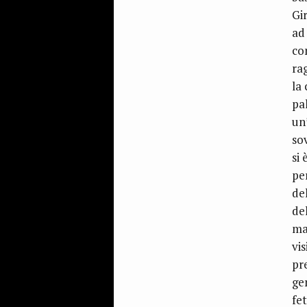
Gir
ad
co
rag
la 
pal
un
so
si
pe
del
del
ma
vi
pre
ge
fe