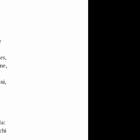
e
ies
,
ne,
ni,
da:
chi