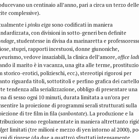
oducevano un centinaio all’anno, pari a circa un terzo delle
cite complessive).
tualmente i
pinku eiga
sono codificati in maniera
andardizzata, con divisioni in sotto-generi ben definite
ondage
, studentesse in divisa da marinaretta e professoress
ziose, stupri, rapporti incestuosi, donne giunoniche,
yeurismo, vedove insaziabili, la clinica dell’amore,
office lad
ando il marito è in vacanza, una gita alle terme, prostituzio
m storico-erotici, polizieschi, ecc.), stereotipi rigorosi per
nto riguarda titoli, sottotitoli e perfino grafica dei cartello
rte tendenza alla serializzazione, obbligo di presentare una
ena di sesso ogni 10 minuti, durata limitata a un’ora per
nsentire la proiezione di programmi serali strutturati sulla
iezione di tre film in fila (
sanbontate
). La produzione e la
stribuzione sono regolamentate in maniera altrettanto rigi
dget
limitati (tre milioni e mezzo di yen intorno al 2000), po
orni di riprese (da due a quattro) sfruttati intensamente,