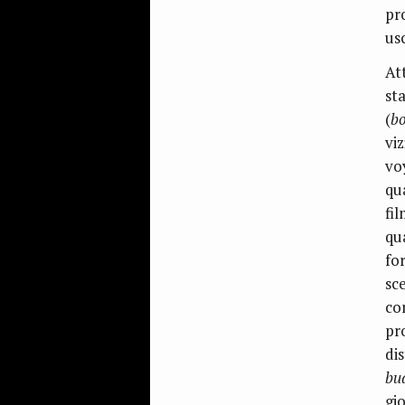
pr
us
At
st
(
b
vi
vo
qu
fil
qua
fo
sc
co
pro
di
bu
gi