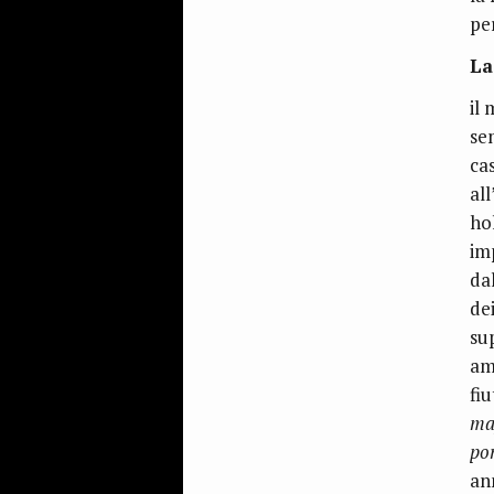
pe
La
il
sem
ca
al
ho
im
da
dei
su
am
fi
ma
po
an