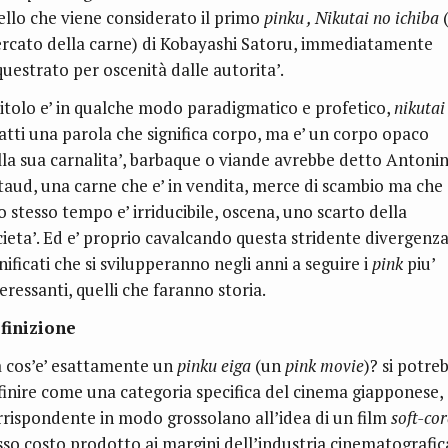
ello che viene considerato il primo
pinku , Nikutai no ichiba
(
rcato della carne) di Kobayashi Satoru, immediatamente
questrato per oscenità dalle autorita’.
 titolo e’ in qualche modo paradigmatico e profetico,
nikuta
fatti una parola che significa corpo, ma e’ un corpo opaco
lla sua carnalita’, barbaque o viande avrebbe detto Antoni
taud, una carne che e’ in vendita, merce di scambio ma che
o stesso tempo e’ irriducibile, oscena, uno scarto della
cieta’. Ed e’ proprio cavalcando questa stridente divergenza
nificati che si svilupperanno negli anni a seguire i
pink
piu’
eressanti, quelli che faranno storia.
finizione
 cos’e’ esattamente un
pinku eiga
(un
pink movie
)? si potre
finire come una categoria specifica del cinema giapponese,
rrispondente in modo grossolano all’idea di un film
soft-cor
sso costo prodotto ai margini dell’industria cinematografic