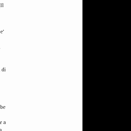
Il
i
e’
n
 di
bbe
e
a
a.