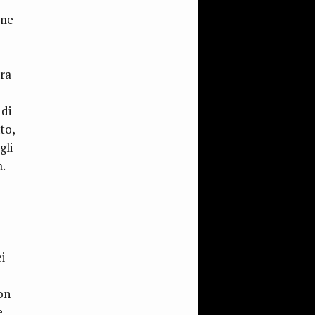
ime
ura
 di
to,
gli
.
i
con
e