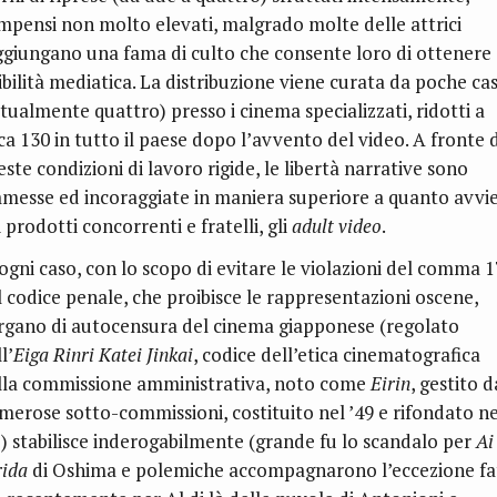
mpensi non molto elevati, malgrado molte delle attrici
ggiungano una fama di culto che consente loro di ottenere
sibilità mediatica. La distribuzione viene curata da poche ca
ttualmente quattro) presso i cinema specializzati, ridotti a
rca 130 in tutto il paese dopo l’avvento del video. A fronte d
ste condizioni di lavoro rigide, le libertà narrative sono
messe ed incoraggiate in maniera superiore a quanto avvi
 prodotti concorrenti e fratelli, gli
adult video
.
 ogni caso, con lo scopo di evitare le violazioni del comma 
l codice penale, che proibisce le rappresentazioni oscene,
organo di autocensura del cinema giapponese (regolato
l’
Eiga Rinri Katei Jinkai
, codice dell’etica cinematografica
lla commissione amministrativa, noto come
Eirin
, gestito d
merose sotto-commissioni, costituito nel ’49 e rifondato ne
7) stabilisce inderogabilmente (grande fu lo scandalo per
Ai
rida
di Oshima e polemiche accompagnarono l’eccezione fa