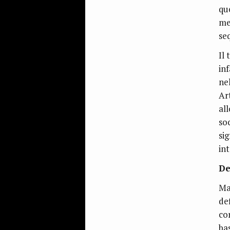
qu
me
se
Il
in
ne
Ar
all
so
sig
int
De
Ma
de
co
ba