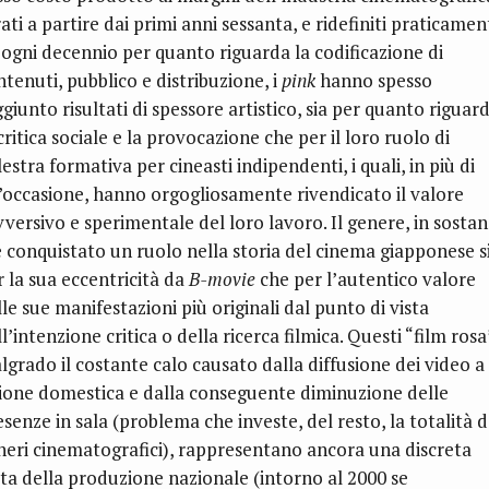
ati a partire dai primi anni sessanta, e ridefiniti praticamen
 ogni decennio per quanto riguarda la codificazione di
ntenuti, pubblico e distribuzione, i
pink
hanno spesso
giunto risultati di spessore artistico, sia per quanto riguar
critica sociale e la provocazione che per il loro ruolo di
estra formativa per cineasti indipendenti, i quali, in più di
’occasione, hanno orgogliosamente rivendicato il valore
vversivo e sperimentale del loro lavoro. Il genere, in sostan
 è conquistato un ruolo nella storia del cinema giapponese s
r la sua eccentricità da
B-movie
che per l’autentico valore
le sue manifestazioni più originali dal punto di vista
l’intenzione critica o della ricerca filmica. Questi “film rosa
lgrado il costante calo causato dalla diffusione dei video a
sione domestica e dalla conseguente diminuzione delle
senze in sala (problema che investe, del resto, la totalità d
neri cinematografici), rappresentano ancora una discreta
tta della produzione nazionale (intorno al 2000 se