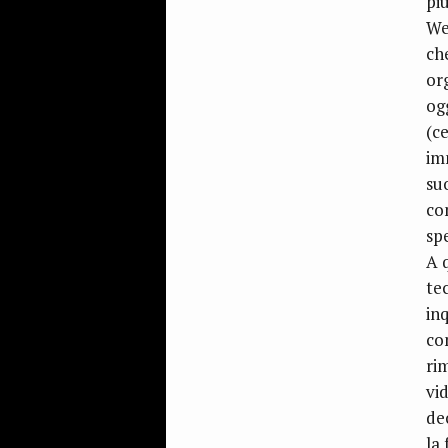
pi
Wen
che
or
og
(ce
im
su
co
spe
A 
te
in
con
ri
vi
de
la