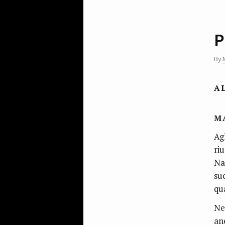
P
By
A
M
Ag
riu
Na
su
qu
Ne
an