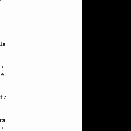
o
i
nta
te
 e
che
-
rsi
emi