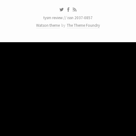
tysm review // issn 2037-0857
Watson theme
by
The Theme Foundry