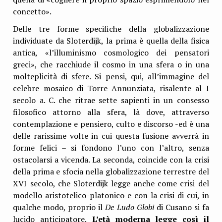
concetto».
Delle tre forme specifiche della globalizzazione
individuate da Sloterdijk, la prima è quella della fisica
antica, «l’illuminismo cosmologico dei pensatori
greci», che racchiude il cosmo in una sfera o in una
molteplicità di sfere. Si pensi, qui, all’immagine del
celebre mosaico di Torre Annunziata, risalente al I
secolo a. C. che ritrae sette sapienti in un consesso
filosofico attorno alla sfera, là dove, attraverso
contemplazione e pensiero, culto e discorso -ed è una
delle rarissime volte in cui questa fusione avverrà in
forme felici – si fondono l’uno con l’altro, senza
ostacolarsi a vicenda. La seconda, coincide con la crisi
della prima e sfocia nella globalizzazione terrestre del
XVI secolo, che Sloterdijk legge anche come crisi del
modello aristotelico-platonico e con la crisi di cui, in
qualche modo, proprio il
De Ludo Globi
di Cusano si fa
lucido anticipatore.
L’età moderna legge così il