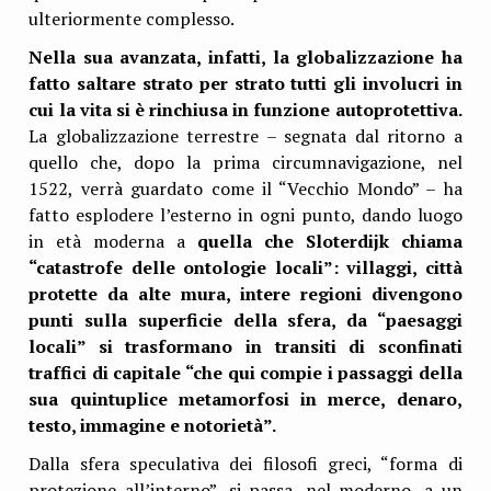
ulteriormente complesso.
Nella sua avanzata, infatti, la globalizzazione ha
fatto saltare strato per strato tutti gli involucri in
cui la vita si è rinchiusa in funzione autoprotettiva.
La globalizzazione terrestre – segnata dal ritorno a
quello che, dopo la prima circumnavigazione, nel
1522, verrà guardato come il “Vecchio Mondo” – ha
fatto esplodere l’esterno in ogni punto, dando luogo
in età moderna a
quella che Sloterdijk chiama
“catastrofe delle ontologie locali”: villaggi, città
protette da alte mura, intere regioni divengono
punti sulla superficie della sfera, da “paesaggi
locali” si trasformano in transiti di sconfinati
traffici di capitale “che qui compie i passaggi della
sua quintuplice metamorfosi in merce, denaro,
testo, immagine e notorietà”.
Dalla sfera speculativa dei filosofi greci, “forma di
protezione all’interno”, si passa, nel moderno, a un