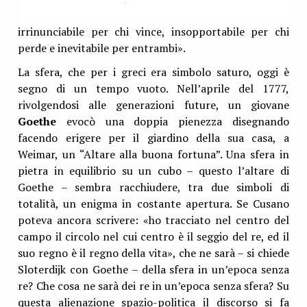
irrinunciabile per chi vince, insopportabile per chi
perde e inevitabile per entrambi».
La sfera, che per i greci era simbolo saturo, oggi è
segno di un tempo vuoto. Nell’aprile del 1777,
rivolgendosi alle generazioni future, un giovane
Goethe
evocò una doppia pienezza disegnando
facendo erigere per il giardino della sua casa, a
Weimar, un “Altare alla buona fortuna”. Una sfera in
pietra in equilibrio su un cubo – questo l’altare di
Goethe – sembra racchiudere, tra due simboli di
totalità, un enigma in costante apertura. Se Cusano
poteva ancora scrivere: «ho tracciato nel centro del
campo il circolo nel cui centro è il seggio del re, ed il
suo regno è il regno della vita», che ne sarà – si chiede
Sloterdijk con Goethe – della sfera in un’epoca senza
re? Che cosa ne sarà dei re in un’epoca senza sfera? Su
questa alienazione spazio-politica il discorso si fa