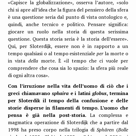
«Capisce la globalizzazione», osserva l’autore, «solo
chi si apre all’idea che la figura del pensiero della sfera
è una questione seria dal punto di vista ontologico e,
quindi, anche tecnico e politico. Pensare significa:
giocare un ruolo nella storia di questa serissima
questione. Questa storia seria è la storia dell’essere».
Qui, per Sloterdijk, essere non è in rapporto a un
tempo qualsiasi o al tempo esistenziale
per
la morte o
in vista
della
morte. È «il tempo che ci vuole per
comprendere che cosa sia lo spazio: la sfera più reale
di ogni altra cosa».
Con l’irruzione nella vita dell’uomo di ciò che i
greci chiamavano
sphaira
e i latini
globus
, termina
per Sloterdik il tempo della confusione e delle
storie disperse in filamenti di tempo. L’uomo che
pensa è già nella post-storia.
La complessa e
magmatica operazione di Sloterdijk che a partire dal
1998 ha preso corpo nella trilogia di
Sphären
(
Bolle