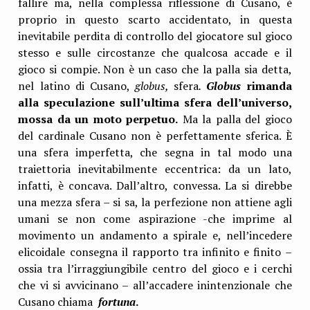
fallire ma, nella complessa riflessione di Cusano, è
proprio in questo scarto accidentato, in questa
inevitabile perdita di controllo del giocatore sul gioco
stesso e sulle circostanze che qualcosa accade e il
gioco si compie. Non è un caso che la palla sia detta,
nel latino di Cusano,
globus,
sfera
.
Globus
rimanda
alla speculazione sull’ultima sfera dell’universo,
mossa da un moto perpetuo.
Ma la palla del gioco
del cardinale Cusano non è perfettamente sferica. È
una sfera imperfetta, che segna in tal modo una
traiettoria inevitabilmente eccentrica: da un lato,
infatti, è concava. Dall’altro, convessa. La si direbbe
una mezza sfera – si sa, la perfezione non attiene agli
umani se non come aspirazione -che imprime al
movimento un andamento a spirale e, nell’incedere
elicoidale consegna il rapporto tra infinito e finito –
ossia tra l’irraggiungibile centro del gioco e i cerchi
che vi si avvicinano – all’accadere inintenzionale che
Cusano chiama
fortuna
.