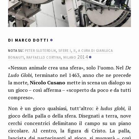
DI MARCO DOTTI
nota su:
peter sloterdijk, sfere i, ii, a cura di gianluca
bonaiuti, raffaello cortina, milano 2014
«Nessun animale crea una sfera», solo l’uomo. Nel
De
Ludo Globi
, terminato nel 1463, anno che ne precede
la morte,
Nicolo Cusano
mette in scena un dialogo su
un gioco – così afferma – «scoperto da poco e da tutti
compreso».
Non è un gioco qualsiasi, tutt’altro: è
ludus globi
, il
gioco della palla o della sfera. Disegnati a terra, nove
cerchi concentrici delimitano il campo su un piano
circolare. Al centro, la figura di Cristo. La palla,
lanciata dai partecipanti al gioco, si muoverà – così