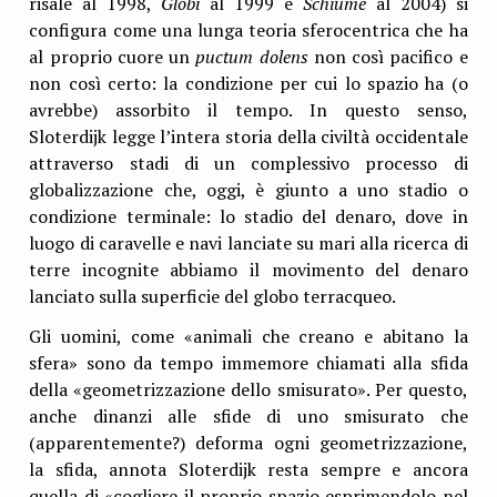
risale al 1998,
Globi
al 1999 e
Schiume
al 2004) si
configura come una lunga teoria sferocentrica che ha
al proprio cuore un
puctum dolens
non così pacifico e
non così certo: la condizione per cui lo spazio ha (o
avrebbe) assorbito il tempo. In questo senso,
Sloterdijk legge l’intera storia della civiltà occidentale
attraverso stadi di un complessivo processo di
globalizzazione che, oggi, è giunto a uno stadio o
condizione terminale: lo stadio del denaro, dove in
luogo di caravelle e navi lanciate su mari alla ricerca di
terre incognite abbiamo il movimento del denaro
lanciato sulla superficie del globo terracqueo.
Gli uomini, come «animali che creano e abitano la
sfera» sono da tempo immemore chiamati alla sfida
della «geometrizzazione dello smisurato». Per questo,
anche dinanzi alle sfide di uno smisurato che
(apparentemente?) deforma ogni geometrizzazione,
la sfida, annota Sloterdijk resta sempre e ancora
quella di «cogliere il proprio spazio esprimendolo nel