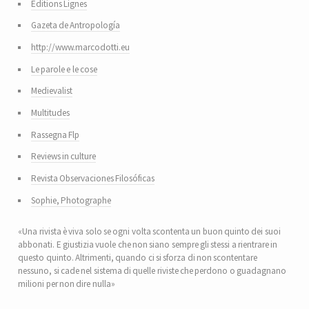
Editions Lignes
Gazeta de Antropología
http://www.marcodotti.eu
Le parole e le cose
Medievalist
Multitudes
Rassegna Flp
Reviews in culture
Revista Observaciones Filosóficas
Sophie, Photographe
«Una rivista è viva solo se ogni volta scontenta un buon quinto dei suoi
abbonati. E giustizia vuole che non siano sempre gli stessi a rientrare in
questo quinto. Altrimenti, quando ci si sforza di non scontentare
nessuno, si cade nel sistema di quelle riviste che perdono o guadagnano
milioni per non dire nulla»