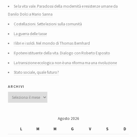
Se la vita vale. Paradossi della modernità e resistenze umane da
Danilo Dolci a Mario Sanna
Costellazioni. Sette lezioni sulla comunità
La guerra delle tasse
I libri e i soldi. Nel mondo di Thomas Bernhard
Il potere istituente della vita. Dialogo con Roberto Esposito
La transizione ecologica non è una riforma ma una rivoluzione
Stato sociale, quale futuro?
archivi
Archivi
Agosto 2026
L
M
M
G
V
S
D