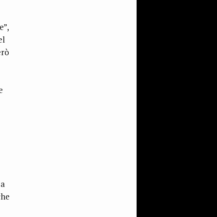
e”,
el
erò
e
 a
che