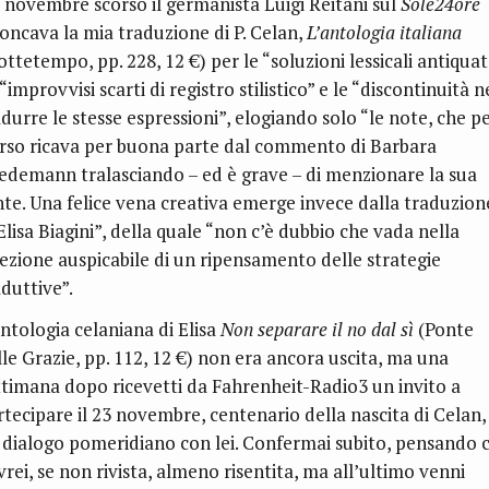
8 novembre scorso il germanista Luigi Reitani sul
Sole24ore
roncava la mia traduzione di P. Celan,
L’antologia italiana
ottetempo, pp. 228, 12
€
) per le “soluzioni lessicali antiquat
 “
improvvisi scarti di registro stilistico”
e le “discontinuità n
adurre le stesse espressioni”, elogiando solo “le note, che p
rso ricava per buona parte dal commento di Barbara
edemann tralasciando – ed è grave – di menzionare la sua
nte. Una felice vena creativa emerge invece dalla traduzion
Elisa Biagini”, della quale “non c’è dubbio che vada nella
rezione auspicabile di un ripensamento delle strategie
aduttive”.
antologia celaniana di Elisa
Non separare il no dal sì
(Ponte
le Grazie, pp. 112, 12
€
) non era ancora uscita, ma una
ttimana dopo ricevetti da Fahrenheit-Radio3 un invito a
rtecipare il 23 novembre, centenario della nascita di Celan,
 dialogo pomeridiano con lei. Confermai subito, pensando 
vrei, se non rivista, almeno risentita, ma all’ultimo venni