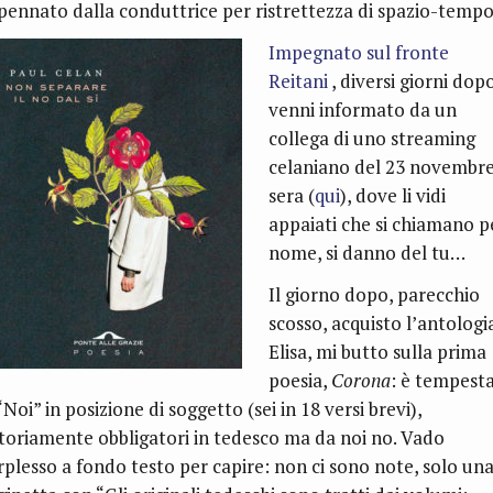
pennato dalla conduttrice per ristrettezza di spazio-tempo
Impegnato sul fronte
Reitani
, diversi giorni dop
venni informato da un
collega di uno streaming
celaniano del 23 novembr
sera (
qui
)
, dove li vidi
appaiati che si chiamano p
nome, si danno del tu…
Il giorno dopo, parecchio
scosso, acquisto l’antologi
Elisa, mi butto sulla prima
poesia,
Corona
: è tempest
“Noi” in posizione di soggetto (sei in 18 versi brevi),
toriamente obbligatori in tedesco ma da noi no. Vado
rplesso a fondo testo per capire: non ci sono note, solo un