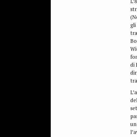
L’
st
(N
gli
tr
Bo
Wi
fo
di 
di
tr
L’
del
se
pa
un
l’a