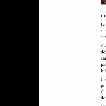
D
La
se
sa
Co
de
car
pa
Jo
Co
po
Ca
de