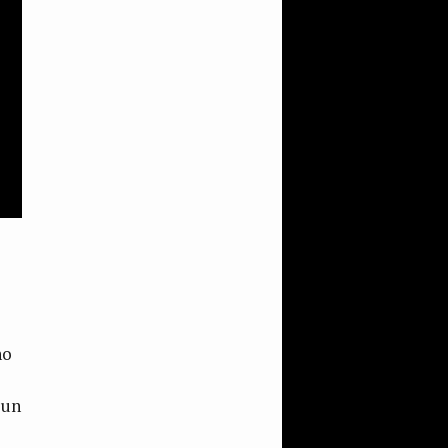
no
 un