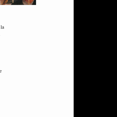
 la
a
e