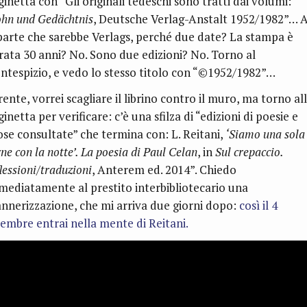
inetta con “Gli originali tedeschi sono tratti dai volumi:
hn und Ged
ä
chtnis
, Deutsche Verlag-Anstalt 1952/1982”… A
parte che sarebbe Verlags, perché due date? La stampa è
rata 30 anni? No. Sono due edizioni? No. Torno al
ntespizio, e vedo lo stesso titolo con “
©
1952/1982”…
ente, vorrei scagliare il librino contro il muro, ma torno al
inetta per verificare: c’è una sfilza di “edizioni di poesie e
ose consultate” che termina con: L. Reitani,
‘Siamo una sola
ne con la notte’. La poesia di Paul Celan
, in
Sul crepaccio.
lessioni/traduzioni
, Anterem ed. 2014”. Chiedo
mediatamente al prestito interbibliotecario una
annerizzazione, che mi arriva due giorni dopo:
così il 4
cembre entrai nella mente di Reitani.