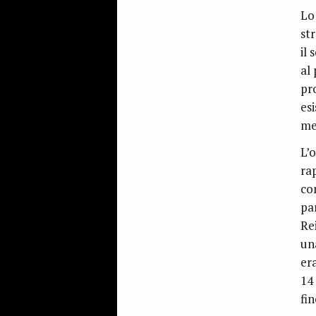
Lo
st
il
al 
pro
es
me
L’
ra
con
par
Re
un
era
14 
fin