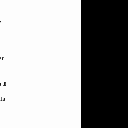
.
o
e
er
a di
ata
a