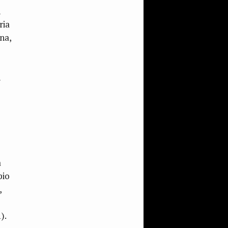
n
ria
na,
n
a
pio
,
1).