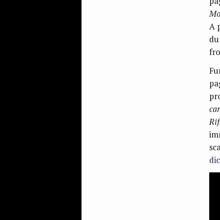
pag
Mo
A 
du
fro
Fur
pag
pr
car
Rif
im
sc
di