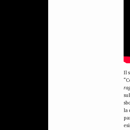
Il
“C
rag
su
sb
la
pa
esi