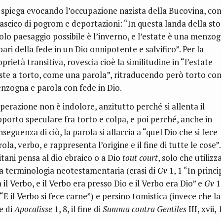
 spiega evocando l’occupazione nazista della Bucovina, co
rascico di pogrom e deportazioni: “In questa landa della sto
 solo paesaggio possibile è l’inverno, e l’estate è una menzog
pari della fede in un Dio onnipotente e salvifico”. Per la
prietà transitiva, rovescia cioè la similitudine in “l’estate
iste a torto, come una parola”, ritraducendo però torto co
nzogna e parola con fede in Dio.
operazione non è indolore, anzitutto perché si allenta il
pporto speculare fra torto e colpa, e poi perché, anche in
seguenza di ciò, la parola si allaccia a “quel Dio che si fece
ola, verbo, e rappresenta l’origine e il fine di tutte le cose”.
itani pensa al dio ebraico o a Dio
tout court
, solo che utilizz
a terminologia neotestamentaria (crasi di
Gv
1, 1 “In princi
 il Verbo, e il Verbo era presso Dio e il Verbo era Dio” e
Gv
1
“
E il Verbo si fece carne”) e persino tomistica (invece che la
e di
Apocalisse
1, 8, il fine di
Summa contra Gentiles
III, xvii, 