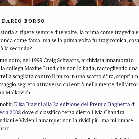
I
DARIO BORSO
 storia si ripete sempre due volte, la prima come tragedia e
conda come farsa: ma se la prima volta fu tragicomica, cos
rà la seconda?
me noto, nel 1999 Craig Schwartz, archivista innamorato
lla collega Maxine Lund che non lo bada, raccogliendo una
tella scagliata contro il muro in uno scatto d’ira, scoprì un
ssaggio segreto attraverso cui entrò nella mente dell’attor
hn Malkovich.
nobbi
Elisa Biagini alla 2a edizione del Premio Baghetta di
esia 2008
dove si classificò terza dietro Livia Chandra
ndiani e Vivien Lamarque: non la rividi più, ma mi rimase
ntro.