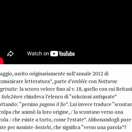
 saggio, uscito originariamente sull’annale 2012 di
omunicare letteratura”, parte
d’emblée
con
Notturne
grinzite
: la scorro veloce fino al v. 18, quello con cui Reitani
l
Sole24ore
chiudeva l’elenco di “soluzioni antiquate”
ottando
: “persino
pagano il fio
”. Lui
invece traduce “sconta
 colpa che animò la loro origine, / la scontano verso una
rola / che esiste a torto, come l’estate”. Abbonandogli pure
ste per sussiste-
besteht
, che significa “verso una parola”?