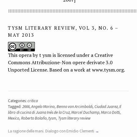
::::::::::::::::::::::::::::::::::::::::::::::::::::::::::::::::::::::::::::::::::::
TYSM LITERARY REVIEW, VOL 3, NO. 6 –
MAY 2013
This opera by t ysm is licensed under a Creative
Commons Attribuzione-Non opere derivate 3.0
Unported License. Based on a work at www.tysm.org.
Categories:
critica
Tagged:
2666
,
Angelo Morino
,
Benno von Arcimboldi
,
Ciudad Juarez
,
Il
libro di cucina di Juana Inés de la Cruz
,
Marcel Duchamp
,
Marco Dotti
,
Mexico
,
Roberto Bolaño
,
tysm
,
Tysm literary review
La ragione delle mani. Dialogo con Emidio Clementi