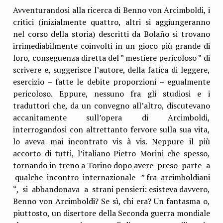
Avventurandosi alla ricerca di Benno von Arcimboldi, i
critici (inizialmente quattro, altri si aggiungeranno
nel corso della storia) descritti da Bolaño si trovano
irrimediabilmente coinvolti in un gioco più grande di
loro, conseguenza diretta del ” mestiere pericoloso ” di
scrivere e, suggerisce l’autore, della fatica di leggere,
esercizio – fatte le debite proporzioni – egualmente
pericoloso. Eppure, nessuno fra gli studiosi e i
traduttori che, da un convegno all’altro, discutevano
accanitamente sull’opera di Arcimboldi,
interrogandosi con altrettanto fervore sulla sua vita,
lo aveva mai incontrato vis à vis. Neppure il più
accorto di tutti, l’italiano Pietro Morini che spesso,
tornando in treno a Torino dopo avere preso parte a
qualche incontro internazionale ” fra arcimboldiani
“, si abbandonava a strani pensieri: esisteva davvero,
Benno von Arcimboldi? Se sì, chi era? Un fantasma o,
piuttosto, un disertore della Seconda guerra mondiale