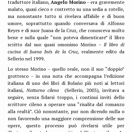
traduttore italiano,
Angelo Morino
– era gravemente
malato, quasi cieco e costretto su una sedia a rotelle,
ma nonostante tutto si rivelava affabile e di buon
umore, soprattutto quando conversava di Alfonso
Reyes e di suor Juana de la Cruz, che conosceva molto
bene e sulla quale “non poteva dimenticare” il libro
scritto dal suo quasi omonimo Morino –
Il libro di
cucina di Juana Inés de la Cruz
, realmente edito da
Sellerio nel 1999.
Lo stesso Morino – quello reale, non il suo “doppio”
grottesco – in una nota che accompagna l’edizione
italiana di uno dei libri di Bolaño più noti ai lettori
italiani,
Notturno cileno
(Sellerio, 2003), invitava a
seguire, senza fidarsi troppo, i continui inviti dello
scrittore cileno a operare una “risalita dal romanzo
alla realtà”. Ciò nonostante, pur non dicendo nulla o
non favorendo una maggiore comprensione delle sue
opere, questo processo può rivelarsi utile per