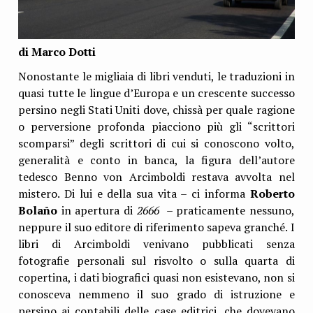
di Marco Dotti
Nonostante le migliaia di libri venduti, le traduzioni in
quasi tutte le lingue d’Europa e un crescente successo
persino negli Stati Uniti dove, chissà per quale ragione
o perversione profonda piacciono più gli “scrittori
scomparsi” degli scrittori di cui si conoscono volto,
generalità e conto in banca, la figura dell’autore
tedesco Benno von Arcimboldi restava avvolta nel
mistero. Di lui e della sua vita – ci informa
Roberto
Bolaño
in apertura di
2666
– praticamente nessuno,
neppure il suo editore di riferimento sapeva granché. I
libri di Arcimboldi venivano pubblicati senza
fotografie personali sul risvolto o sulla quarta di
copertina, i dati biografici quasi non esistevano, non si
conosceva nemmeno il suo grado di istruzione e
persino ai contabili delle case editrici, che dovevano