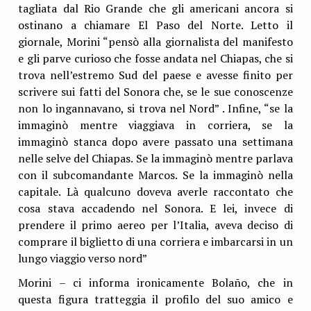
tagliata dal Rio Grande che gli americani ancora si
ostinano a chiamare El Paso del Norte. Letto il
giornale, Morini “pensò alla giornalista del manifesto
e gli parve curioso che fosse andata nel Chiapas, che si
trova nell’estremo Sud del paese e avesse finito per
scrivere sui fatti del Sonora che, se le sue conoscenze
non lo ingannavano, si trova nel Nord” . Infine, “se la
immaginò mentre viaggiava in corriera, se la
immaginò stanca dopo avere passato una settimana
nelle selve del Chiapas. Se la immaginò mentre parlava
con il subcomandante Marcos. Se la immaginò nella
capitale. Là qualcuno doveva averle raccontato che
cosa stava accadendo nel Sonora. E lei, invece di
prendere il primo aereo per l’Italia, aveva deciso di
comprare il biglietto di una corriera e imbarcarsi in un
lungo viaggio verso nord”
Morini – ci informa ironicamente Bolaño, che in
questa figura tratteggia il profilo del suo amico e