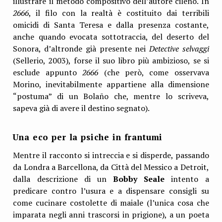
illustrare il metodo compositivo dell’autore cileno. In
2666
, il filo con la realtà è costituito dai terribili
omicidi di Santa Teresa e dalla presenza costante,
anche quando evocata sottotraccia, del deserto del
Sonora, d’altronde già presente nei
Detective selvaggi
(Sellerio, 2003), forse il suo libro più ambizioso, se si
esclude appunto
2666
(che però, come osservava
Morino, inevitabilmente appartiene alla dimensione
“postuma” di un Bolaño che, mentre lo scriveva,
sapeva già di avere il destino segnato).
Una eco per la psiche in frantumi
Mentre il racconto si intreccia e si disperde, passando
da Londra a Barcellona, da Città del Messico a Detroit,
dalla descrizione di un
Bobby Seale
intento a
predicare contro l’usura e a dispensare consigli su
come cucinare costolette di maiale (l’unica cosa che
imparata negli anni trascorsi in prigione), a un poeta