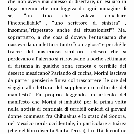
che non aveva mai smesso di disertare, un esiliato in
fuga perenne che ora fuggiva da ogni immagine di
sé, “un tipo che voleva conciliare
l’inconciliabile” , “uno scrittore di sinistra” ,
insomma,”rispettato anche dai situazionisti”? Ma,
soprattutto, a che cosa si doveva l’entusiasmo che
nasceva da una lettura tanto “contagiosa” e perché le
tracce del misterioso scrittore tedesco che si
perdevano a Palermo si ritrovavano a poche settimane
di distanza in qualche zona remota e terribile del
deserto messicano? Parlando di cucina, Morini lasciava
da parte i pensieri e finiva col trascorrere “le ore del
viaggio alla lettura del supplemento culturale del
manifesto”. Fu proprio leggendo un articolo del
manifesto che Morini si imbatté per la prima volta
nella notizia di centinaia di terribili omicidi di giovani
donne commessi fra Chihuahua e lo stato del Sonora,
nel Messico nord- occidentale, in particolare a Juárez
(che nel libro diventa Santa Teresa), la città di confine