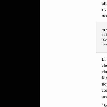
al
ri
oc
Mi 
pol
“so
inve
Di
ch
cl
fo
ne
co
ac
“
L