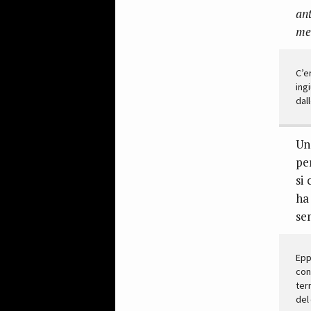
an
me
C’e
ing
dal
Un
per
si
ha 
se
Epp
con
ter
del