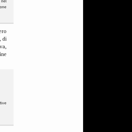
 nel
ione
ero
 di
va,
ine
tive