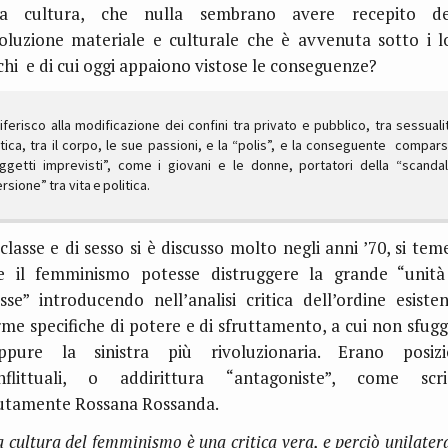
ta cultura, che nulla sembrano avere recepito de
voluzione materiale e culturale che è avvenuta sotto i l
chi e di cui oggi appaiono vistose le conseguenze?
riferisco alla modificazione dei confini tra privato e pubblico, tra sessuali
itica, tra il corpo, le sue passioni, e la “polis”, e la conseguente compars
ggetti imprevisti”, come i giovani e le donne, portatori della “scanda
rsione” tra vita e politica.
 classe e di sesso si è discusso molto negli anni ’70, si tem
e il femminismo potesse distruggere la grande “unità
asse” introducendo nell’analisi critica dell’ordine esisten
rme specifiche di potere e di sfruttamento, a cui non sfugg
ppure la sinistra più rivoluzionaria. Erano posizi
nflittuali, o addirittura “antagoniste”, come scri
utamente Rossana Rossanda.
a cultura del femminismo è una critica vera, e perciò unilater