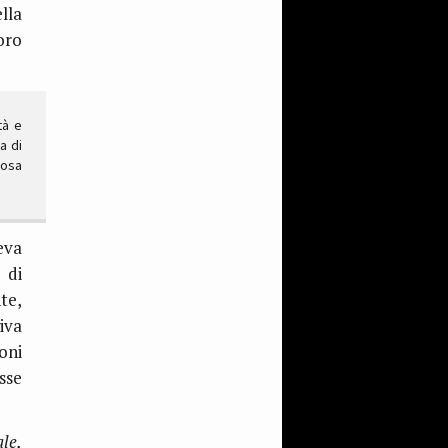
lla
oro
tà e
a di
losa
eva
 di
te,
iva
oni
sse
ale,