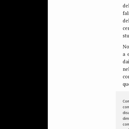
de
fa
de
ce
stu
No
a 
da
ne
co
qu
Com
co
dis
dim
com