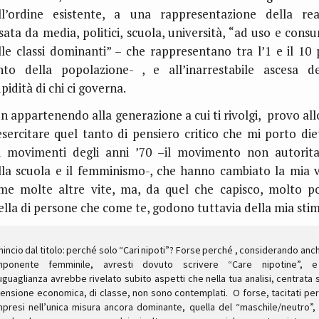
ll’ordine esistente, a una rappresentazione della rea
lsata da media, politici, scuola, università, “ad uso e cons
lle classi dominanti” – che rappresentano tra l’1 e il 10 
nto della popolazione- , e all’inarrestabile ascesa de
pidità di chi ci governa.
n appartenendo alla generazione a cui ti rivolgi, provo all
esercitare quel tanto di pensiero critico che mi porto die
i movimenti degli anni ’70 –il movimento non autorita
lla scuola e il femminismo-, che hanno cambiato la mia v
me molte altre vite, ma, da quel che capisco, molto p
ella di persone che come te, godono tuttavia della mia stim
incio dal titolo: perché solo “Cari nipoti”? Forse perché , considerando anch
mponente femminile, avresti dovuto scrivere “Care nipotine”, e
uguaglianza avrebbe rivelato subito aspetti che nella tua analisi, centrata s
ensione economica, di classe, non sono contemplati. O forse, tacitati pe
presi nell’unica misura ancora dominante, quella del “maschile/neutro”,