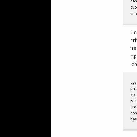
cen
cuo
uma
Co
cr
un
ri
ch
tys
phi
vol
iss
cre
com
bas