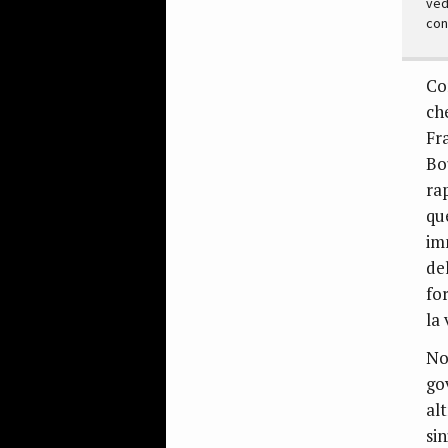
ved
conc
Co
ch
Fr
Bo
ra
qu
im
de
fo
la 
No
go
al
sin