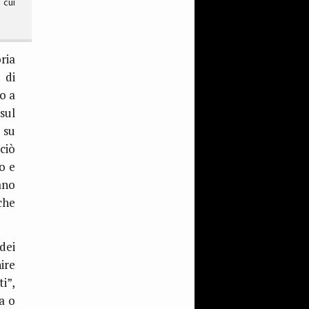
 cui
ria
 di
o a
sul
, su
ciò
o e
ano
che
dei
ire
i”,
ia o