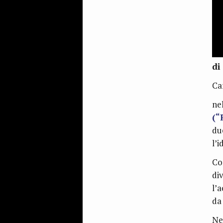
di
Ca
ne
(“
du
l’i
Co
di
l’
da
Ne