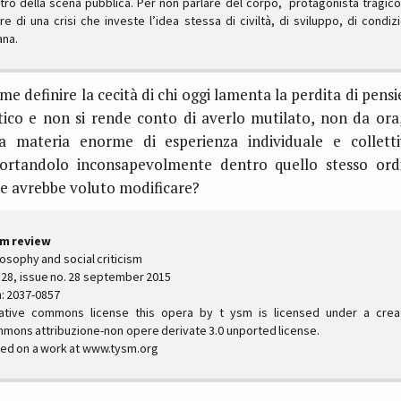
tro della scena pubblica. Per non parlare del corpo, protagonista tragico
re di una crisi che investe l’idea stessa di civiltà, di sviluppo, di condiz
na.
me definire la cecità di chi oggi lamenta la perdita di pensi
itico e non si rende conto di averlo mutilato, non da ora,
a materia enorme di esperienza individuale e colletti
portandolo inconsapevolmente dentro quello stesso ord
e avrebbe voluto modificare?
m review
losophy and social criticism
. 28, issue no. 28 september 2015
n: 2037-0857
ative commons license this opera by t ysm is licensed under a crea
mons attribuzione-non opere derivate 3.0 unported license.
ed on a work at www.tysm.org