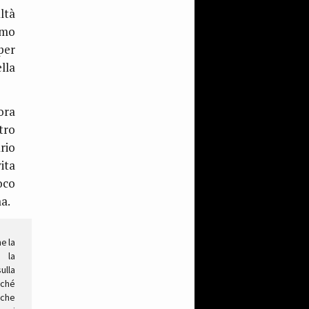
ltà
umo
per
lla
ora
tro
rio
ita
oco
a.
e la
 la
ulla
rché
 che