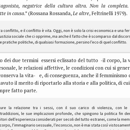
tagonista, negatrice della cultura altra. Non la completa.
tte in causa
.” (Rossana Rossanda,
Le altre
, Feltrinelli 1979).
ra conflitto, e il conflitto è vita. Oggi, non è solo la crisi economica e una fe
iustizia sociale che ci opprime, ma anche il fatto che è scomparso dal discor
le pratiche politiche, di qualsiasi formazione, persino l’eco di quel conflitto.
o dei due termini essersi eclissato del tutto -il corpo, la v
sonale, le relazioni affettive, le condizioni con cui si gene
 conserva la vita- e, di conseguenza, anche il femminismo 
avuto il merito di riportarlo alla storia e alla politica, di cu
mpre fatto parte.
ure la relazione tra i sessi, con il suo carico di violenza, con le
traddizioni, le sue implicazioni profonde, che spingono la politica fin de
ritori dell’esperienza considerati per secoli del tutto estranei, come la mem
 corpo, l’immaginario sessuale, l’inconscio, non è mai stata così vistosament