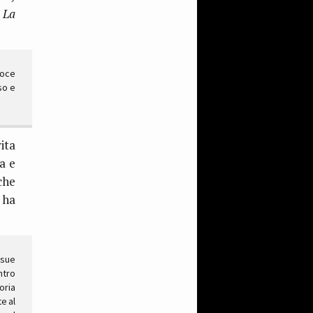
 La
roce
so e
ita
ra e
che
i ha
 sue
ntro
oria
e al