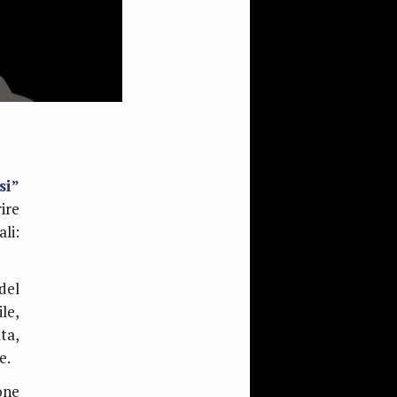
si”
ire
li:
del
le,
ta,
e.
one