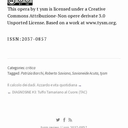
This opera by t ysm is licensed under a Creative
Commons Attribuzione-Non opere derivate 3.0
Unported License. Based on a work at www.tysm.org.
ISSN:2037-0857
Categories:
critica
Tagged:
Patrizia Barchi
,
Roberto Saviano
,
Savianeide Acuta
,
tysm
Il calcolo dei dadi. Azzardo e vita quotidiana
DIAGNOSINE #3: Tuffo Tamariano al Cuore. (TAC)
tysm review // issn 2037-0857