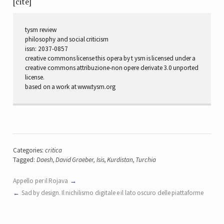
[cite]
tysm review
philosophy and social criticism
issn: 2037-0857
creative commons license this opera by t ysm is licensed under a
creative commons attribuzione-non opere derivate 3.0 unported
license.
based on a work at www.tysm.org
Categories:
critica
Tagged:
Daesh
,
David Graeber
,
Isis
,
Kurdistan
,
Turchia
Appello per il Rojava
Sad by design. Il nichilismo digitale e il lato oscuro delle piattaforme