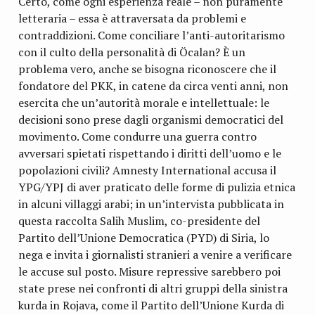
Certo, come ogni esperienza reale – non puramente
letteraria – essa è attraversata da problemi e
contraddizioni. Come conciliare l’anti-autoritarismo
con il culto della personalità di Öcalan? È un
problema vero, anche se bisogna riconoscere che il
fondatore del PKK, in catene da circa venti anni, non
esercita che un’autorità morale e intellettuale: le
decisioni sono prese dagli organismi democratici del
movimento. Come condurre una guerra contro
avversari spietati rispettando i diritti dell’uomo e le
popolazioni civili? Amnesty International accusa il
YPG/YPJ di aver praticato delle forme di pulizia etnica
in alcuni villaggi arabi; in un’intervista pubblicata in
questa raccolta Salih Muslim, co-presidente del
Partito dell’Unione Democratica (PYD) di Siria, lo
nega e invita i giornalisti stranieri a venire a verificare
le accuse sul posto. Misure repressive sarebbero poi
state prese nei confronti di altri gruppi della sinistra
kurda in Rojava, come il Partito dell’Unione Kurda di