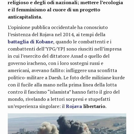
religioso e degli odi nazionali; mettere l’ecologia
e il femminismo al cuore di un progetto
anticapitalista
.
L’opinione pubblica occidentale ha conosciuto
l’esistenza del Rojava nel 2014, ai tempi della
battaglia di Kobane
, quando le combattenti e i
combattenti dell’YPG/YPJ sono riusciti nell’impresa
in cui l’esercito del dittatore Assad o quello del
governo iracheno, con i loro sostegni russi e
americani, avevano fallito: infliggere una sconfitta
politico-militare a Daesh. Le foto delle miliziane kurde
con il fucile alla mano nella prima linea della lotta
contro il fascismo “islamista” hanno fatto il giro del
mondo, rivelando a lettori sorpresi e stupefatti
un’esperienza singolare: il
Rojava
libertario
.