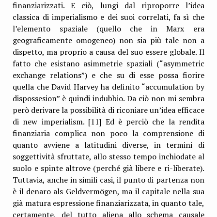
finanziarizzati. E ciò, lungi dal riproporre l’idea
classica di imperialismo e dei suoi correlati, fa sì che
l’elemento spaziale (quello che in Marx era
geograficamente omogeneo) non sia più tale non a
dispetto, ma proprio a causa del suo essere globale. Il
fatto che esistano asimmetrie spaziali (“asymmetric
exchange relations”) e che su di esse possa fiorire
quella che David Harvey ha definito “accumulation by
dispossesion” è quindi indubbio. Da ciò non mi sembra
però derivare la possibilità di riconiare un’idea efficace
di new imperialism. [11] Ed è perciò che la rendita
finanziaria complica non poco la comprensione di
quanto avviene a latitudini diverse, in termini di
soggettività sfruttate, allo stesso tempo inchiodate al
suolo e spinte altrove (perché già libere e ri-liberate).
Tuttavia, anche in simili casi, il punto di partenza non
è il denaro als Geldvermögen, ma il capitale nella sua
già matura espressione finanziarizzata, in quanto tale,
certamente, del tutto aliena allo schema causale