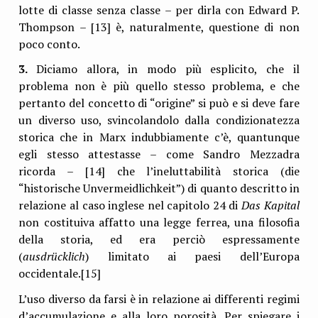
lotte di classe senza classe – per dirla con Edward P.
Thompson – [13] è, naturalmente, questione di non
poco conto.
3.
Diciamo allora, in modo più esplicito, che il
problema non è più quello stesso problema, e che
pertanto del concetto di “origine” si può e si deve fare
un diverso uso, svincolandolo dalla condizionatezza
storica che in Marx indubbiamente c’è, quantunque
egli stesso attestasse – come Sandro Mezzadra
ricorda – [14] che l’ineluttabilità storica (die
“historische Unvermeidlichkeit”) di quanto descritto in
relazione al caso inglese nel capitolo 24 di
Das Kapital
non costituiva affatto una legge ferrea, una filosofia
della storia, ed era perciò espressamente
(
ausdrücklich
) limitato ai paesi dell’Europa
occidentale.[15]
L’uso diverso da farsi è in relazione ai differenti regimi
d’accumulazione e alla loro porosità. Per spiegare i