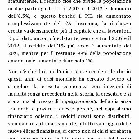
statunitense, il reddito cioè che divide la popolazione
in due parti uguali, tra il 2007 e il 2012 è diminuito
dell’8,3%, e questo benché il PIL sia aumentato
complessivamente del 5%. Insomma, la ricchezza
creata va decisamente più al capitale che ai lavoratori.
E poi, dato ancor più eclatante: sempre tra il 2007 e il
2012, il reddito dell’1% più ricco è aumentato del
20%, mentre per il restante 99% della popolazione
americana è aumentato di un solo 1%.
Non c’è che dire: nell’unico paese occidentale che in
questi anni di crisi mondiale ha cercato davvero di
stimolare la crescita economica con iniezioni di
liquidità senza precedenti nella storia, la crescita c’è sì
stata, ma al prezzo di un
peggioramento
della distanza
tra ricchi e poveri. E questo perché, nel capitalismo
finanziario odierno, i redditi creati sono distribuiti,
vien da dire automaticamente, a tutto vantaggio delle
nuove élites finanziarie, di certo non di chi si arrabatta
per conseguire un reddito in un mercato del lavoro