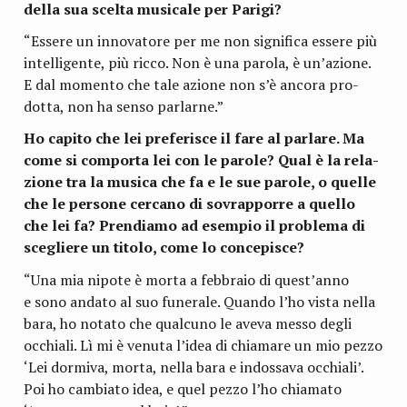
della sua scelta musi­cale per Parigi?
“Essere un inno­va­tore per me non signi­fica essere più
intel­li­gente, più ricco. Non è una parola, è un’azione.
E dal momento che tale azione non s’è ancora pro­
dotta, non ha senso parlarne.”
Ho capito che lei pre­fe­ri­sce il fare al par­lare. Ma
come si com­porta lei con le parole? Qual è la rela­
zione tra la musica che fa e le sue parole, o quelle
che le per­sone cer­cano di sovrap­porre a quello
che lei fa? Pren­diamo ad esem­pio il pro­blema di
sce­gliere un titolo, come lo concepisce?
“Una mia nipote è morta a feb­braio di quest’anno
e sono andato al suo fune­rale. Quando l’ho vista nella
bara, ho notato che qual­cuno le aveva messo degli
occhiali. Lì mi è venuta l’idea di chia­mare un mio pezzo
‘Lei dor­miva, morta, nella bara e indos­sava occhiali’.
Poi ho cam­biato idea, e quel pezzo l’ho chia­mato