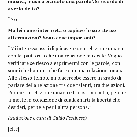
musica, musica era solo una parola’. Si ricorda di
averlo detto?
“No”
Ma lei come inter­preta o capi­sce le sue stesse
affer­ma­zioni? Sono cose importanti?
“Mi inte­ressa assai di più avere una rela­zione umana
con lei piut­to­sto che una rela­zione musi­cale. Voglio
veri­fi­care se rie­sco a espri­mermi con le parole, con
suoni che hanno a che fare con una rela­zione umana.
Allo stesso tempo, mi pia­ce­rebbe essere in grado di
par­lare della rela­zione tra due talenti, tra due azioni.
Per me, la rela­zione umana è la cosa più bella, per­ché
ti mette in con­di­zione di gua­da­gnarti la libertà che
desi­deri, per te e per l’altra persona.”
(tra­du­zione e cura di Guido Festinese)
[cite]