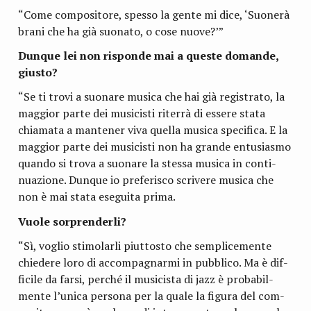
“Come com­po­si­tore, spesso la gente mi dice, ‘Suo­nerà
brani che ha già suo­nato, o cose nuove?’”
Dun­que lei non risponde mai a que­ste domande,
giusto?
“Se ti trovi a suo­nare musica che hai già regi­strato, la
mag­gior parte dei musi­ci­sti riterrà di essere stata
chia­mata a man­te­ner viva quella musica spe­ci­fica. E la
mag­gior parte dei musi­ci­sti non ha grande entu­sia­smo
quando si trova a suo­nare la stessa musica in con­ti­
nua­zione. Dun­que io pre­fe­ri­sco scri­vere musica che
non è mai stata ese­guita prima.
Vuole sor­pren­derli?
“Sì, voglio sti­mo­larli piut­to­sto che sem­pli­ce­mente
chie­dere loro di accom­pa­gnarmi in pub­blico. Ma è dif­
fi­cile da farsi, per­ché il musi­ci­sta di jazz è pro­ba­bil­
mente l’unica per­sona per la quale la figura del com­