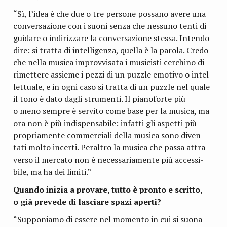
“Sì, l’idea è che due o tre per­sone pos­sano avere una
con­ver­sa­zione con i suoni senza che nes­suno tenti di
gui­dare o indi­riz­zare la con­ver­sa­zione stessa. Intendo
dire: si tratta di intel­li­genza, quella è la parola. Credo
che nella musica improv­vi­sata i musi­ci­sti cer­chino di
rimet­tere assieme i pezzi di un puzzle emo­tivo o intel­
let­tuale, e in ogni caso si tratta di un puzzle nel quale
il tono è dato dagli stru­menti. Il pia­no­forte più
o meno sem­pre è ser­vito come base per la musica, ma
ora non è più indi­spen­sa­bile: infatti gli aspetti più
pro­pria­mente com­mer­ciali della musica sono diven­
tati molto incerti. Peral­tro la musica che passa attra­
verso il mer­cato non è neces­sa­ria­mente più acces­si­
bile, ma ha dei limiti.”
Quando ini­zia a pro­vare, tutto è pronto e scritto,
o già pre­vede di lasciare spazi aperti?
“Sup­po­niamo di essere nel momento in cui si suona