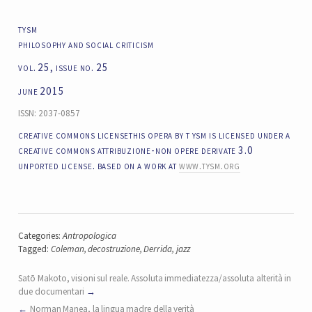
tysm
philosophy and social criticism
vol. 25, issue no. 25
june 2015
ISSN: 2037-0857
creative commons licensethis opera by t ysm is licensed under a
creative commons attribuzione-non opere derivate 3.0
unported license. based on a work at
www.tysm.org
Categories:
Antropologica
Tagged:
Coleman
,
decostruzione
,
Derrida
,
jazz
Satō Makoto, visioni sul reale. Assoluta immediatezza/assoluta alterità in
due documentari
Norman Manea, la lingua madre della verità