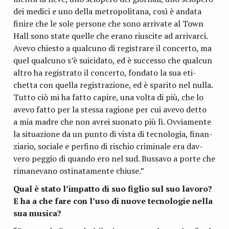
dei medici e uno della metro­po­li­tana, così è andata
finire che le sole per­sone che sono arri­vate al Town
Hall sono state quelle che erano riu­scite ad arri­varci.
Avevo chie­sto a qual­cuno di regi­strare il con­certo, ma
quel qual­cuno s’è sui­ci­dato, ed è suc­cesso che qual­cun
altro ha regi­strato il con­certo, fon­dato la sua eti­
chetta con quella regi­stra­zione, ed è spa­rito nel nulla.
Tutto ciò mi ha fatto capire, una volta di più, che lo
avevo fatto per la stessa ragione per cui avevo detto
a mia madre che non avrei suo­nato più lì. Ovvia­mente
la situa­zione da un punto di vista di tec­no­lo­gia, finan­
zia­rio, sociale e per­fino di rischio cri­mi­nale era dav­
vero peg­gio di quando ero nel sud. Bus­savo a porte che
rima­ne­vano osti­na­ta­mente chiuse.”
Qual è stato l’impatto di suo figlio sul suo lavoro?
E ha a che fare con l’uso di nuove tec­no­lo­gie nella
sua musica?