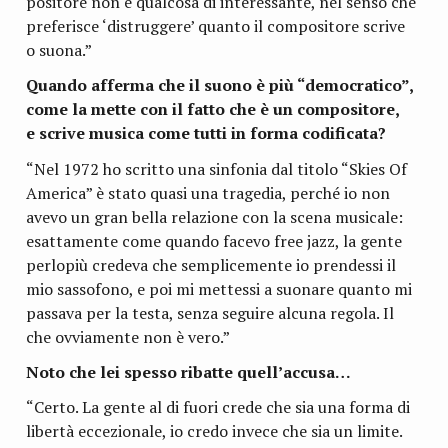
po­si­tore non è qual­cosa di inte­res­sante, nel senso che
pre­fe­ri­sce ‘distrug­gere’ quanto il com­po­si­tore scrive
o suona.”
Quando afferma che il suono è più “demo­cra­tico”,
come la mette con il fatto che è un com­po­si­tore,
e scrive musica come tutti in forma codificata?
“Nel 1972 ho scritto una sin­fo­nia dal titolo “Skies Of
Ame­rica” è stato quasi una tra­ge­dia, per­ché io non
avevo un gran bella rela­zione con la scena musi­cale:
esat­ta­mente come quando facevo free jazz, la gente
per­lo­più cre­deva che sem­pli­ce­mente io pren­dessi il
mio sas­so­fono, e poi mi met­tessi a suo­nare quanto mi
pas­sava per la testa, senza seguire alcuna regola. Il
che ovvia­mente non è vero.”
Noto che lei spesso ribatte quell’accusa…
“Certo. La gente al di fuori crede che sia una forma di
libertà ecce­zio­nale, io credo invece che sia un limite.