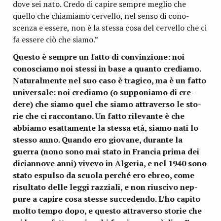
dove sei nato. Credo di capire sem­pre meglio che
quello che chia­miamo cer­vello, nel senso di cono­
scenza e essere, non è la stessa cosa del cer­vello che ci
fa essere ciò che siamo.”
Que­sto è sem­pre un fatto di con­vin­zione: noi
cono­sciamo noi stessi in base a quanto cre­diamo.
Natu­ral­mente nel suo caso è tra­gico, ma è un fatto
uni­ver­sale: noi cre­diamo (o sup­po­niamo di cre­
dere) che siamo quel che siamo attra­verso le sto­
rie che ci rac­con­tano. Un fatto rile­vante è che
abbiamo esat­ta­mente la stessa età, siamo nati lo
stesso anno. Quando ero gio­vane, durante la
guerra (nono sono mai stato in Fran­cia prima dei
dician­nove anni) vivevo in Alge­ria, e nel 1940 sono
stato espulso da scuola per­ché ero ebreo, come
risul­tato delle leggi raz­ziali, e non riu­scivo nep­
pure a capire cosa stesse suc­ce­dendo. L’ho capito
molto tempo dopo, e que­sto attra­verso sto­rie che