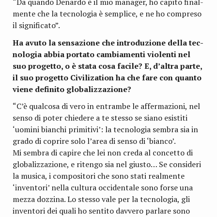
“Da quando Denardo è il mio mana­ger, ho capito final­
mente che la tec­no­lo­gia è sem­plice, e ne ho com­preso
il significato”.
Ha avuto la sen­sa­zione che intro­du­zione della tec­
no­lo­gia abbia por­tato cam­bia­menti vio­lenti nel
suo pro­getto, o è stata cosa facile? E, d’altra parte,
il suo pro­getto Civi­li­za­tion ha che fare con quanto
viene defi­nito globalizzazione?
“C’è qual­cosa di vero in entrambe le affer­ma­zioni, nel
senso di poter chie­dere a te stesso se siano esi­stiti
‘uomini bian­chi pri­mi­tivi’: la tec­no­lo­gia sem­bra sia in
grado di coprire solo l’area di senso di ‘bianco’.
Mi sem­bra di capire che lei non creda al con­cetto di
glo­ba­liz­za­zione, e ritengo sia nel giu­sto… Se con­si­deri
la musica, i com­po­si­tori che sono stati real­mente
‘inven­tori’ nella cul­tura occi­den­tale sono forse una
mezza doz­zina. Lo stesso vale per la tec­no­lo­gia, gli
inven­tori dei quali ho sen­tito dav­vero par­lare sono