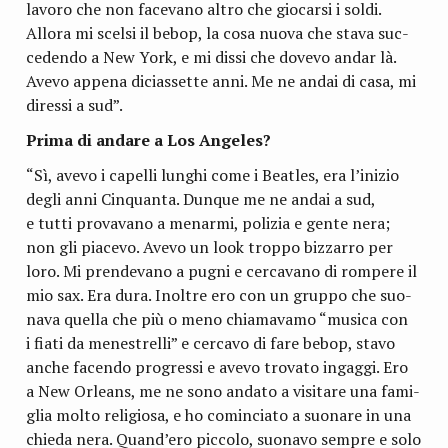
lavoro che non face­vano altro che gio­carsi i soldi.
Allora mi scelsi il bebop, la cosa nuova che stava suc­
ce­dendo a New York, e mi dissi che dovevo andar là.
Avevo appena dicias­sette anni. Me ne andai di casa, mi
diressi a sud”.
Prima di andare a Los Angeles?
“Sì, avevo i capelli lun­ghi come i Bea­tles, era l’inizio
degli anni Cin­quanta. Dun­que me ne andai a sud,
e tutti pro­va­vano a menarmi, poli­zia e gente nera;
non gli pia­cevo. Avevo un look troppo biz­zarro per
loro. Mi pren­de­vano a pugni e cer­ca­vano di rom­pere il
mio sax. Era dura. Inol­tre ero con un gruppo che suo­
nava quella che più o meno chia­ma­vamo “musica con
i fiati da mene­strelli” e cer­cavo di fare bebop, stavo
anche facendo pro­gressi e avevo tro­vato ingaggi. Ero
a New Orleans, me ne sono andato a visi­tare una fami­
glia molto reli­giosa, e ho comin­ciato a suo­nare in una
chieda nera. Quand’ero pic­colo, suo­navo sem­pre e solo