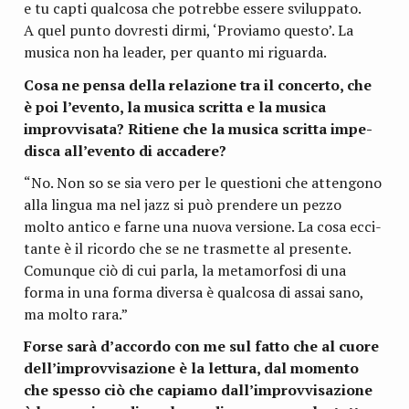
e tu capti qual­cosa che potrebbe essere svi­lup­pato.
A quel punto dovre­sti dirmi, ‘Pro­viamo que­sto’. La
musica non ha lea­der, per quanto mi riguarda.
Cosa ne pensa della rela­zione tra il con­certo, che
è poi l’evento, la musica scritta e la musica
improv­vi­sata? Ritiene che la musica scritta impe­
di­sca all’evento di accadere?
“No. Non so se sia vero per le que­stioni che atten­gono
alla lin­gua ma nel jazz si può pren­dere un pezzo
molto antico e farne una nuova ver­sione. La cosa ecci­
tante è il ricordo che se ne tra­smette al pre­sente.
Comun­que ciò di cui parla, la meta­mor­fosi di una
forma in una forma diversa è qual­cosa di assai sano,
ma molto rara.”
Forse sarà d’accordo con me sul fatto che al cuore
dell’improvvisazione è la let­tura, dal momento
che spesso ciò che capiamo dall’improvvisazione