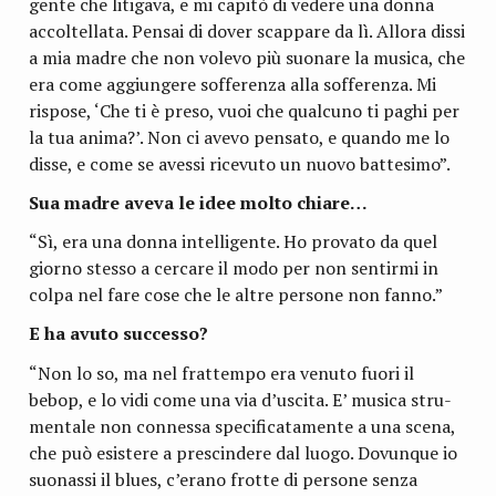
gente che liti­gava, e mi capitò di vedere una donna
accol­tel­lata. Pen­sai di dover scap­pare da lì. Allora dissi
a mia madre che non volevo più suo­nare la musica, che
era come aggiun­gere sof­fe­renza alla sof­fe­renza. Mi
rispose, ‘Che ti è preso, vuoi che qual­cuno ti paghi per
la tua anima?’. Non ci avevo pen­sato, e quando me lo
disse, e come se avessi rice­vuto un nuovo battesimo”.
Sua madre aveva le idee molto chiare…
“Sì, era una donna intel­li­gente. Ho pro­vato da quel
giorno stesso a cer­care il modo per non sen­tirmi in
colpa nel fare cose che le altre per­sone non fanno.”
E ha avuto successo?
“Non lo so, ma nel frat­tempo era venuto fuori il
bebop, e lo vidi come una via d’uscita. E’ musica stru­
men­tale non con­nessa spe­ci­fi­ca­ta­mente a una scena,
che può esi­stere a pre­scin­dere dal luogo. Dovun­que io
suo­nassi il blues, c’erano frotte di per­sone senza