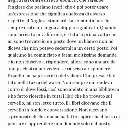
negli Stati Uniti esi­ste lo ‘ebo­nics’, che sarebbe
l’inglese che par­lano i neri: che è poi poter usare
un’espressione che signi­fica qual­cosa di diverso
rispetto all’inglese stan­dard. La comu­nità nera ha
sem­pre usato un lin­gua a dop­pio signi­fi­cato. Quando
sono arri­vato in Cali­for­nia, è stata la prima volta che
mi sono tro­vato in un posto dove un bianco non mi
diceva che non potevo sedermi in un certo posto. Poi
qual­cuno ha comin­ciato a farmi mol­tis­sime domande,
e io non riu­scivo a rispon­dere, allora sono andato da
uno psi­chia­tra per vedere se riu­scivo a rispon­dere.
E quello mi ha pre­scritto del valium. L’ho preso e but­
tato nella tazza del water. Non sem­pre mi ren­devo
conto di dove fossi, così sono andato in una biblio­teca
e ho fatto ricer­che in tutti i libri che ho tro­vato sul
cer­vello, mi son letto tutto. E i libri dice­vano che il
cer­vello in fondo è con­ver­sa­zione. Non dice­vano
a pro­po­sito di che, ma mi ha fatto capire che il fatto di
pen­sare e appren­dere non dipende solo dal posto