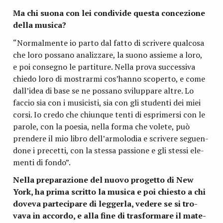
Ma chi suona con lei con­di­vide que­sta con­ce­zione
della musica?
“Nor­mal­mente io parto dal fatto di scri­vere qual­cosa
che loro pos­sano ana­liz­zare, la suono assieme a loro,
e poi con­se­gno le par­ti­ture. Nella prova suc­ces­siva
chiedo loro di mostrarmi cos’hanno sco­perto, e come
dall’idea di base se ne pos­sano svi­lup­pare altre. Lo
fac­cio sia con i musi­ci­sti, sia con gli stu­denti dei miei
corsi. Io credo che chiun­que tenti di espri­mersi con le
parole, con la poe­sia, nella forma che volete, può
pren­dere il mio libro dell’armolodia e scri­vere seguen­
done i pre­cetti, con la stessa pas­sione e gli stessi ele­
menti di fondo”.
Nella pre­pa­ra­zione del nuovo pro­getto di New
York, ha prima scritto la musica e poi chie­sto a chi
doveva par­te­ci­pare di leg­gerla, vedere se si tro­
vava in accordo, e alla fine di tra­sfor­mare il mate­