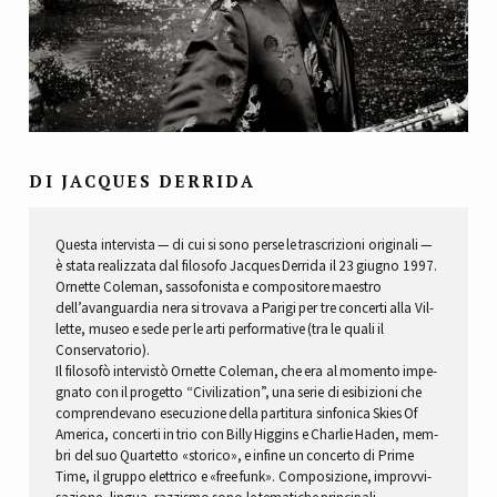
DI JACQUES DERRIDA
Que­sta inter­vi­sta — di cui si sono perse le tra­scri­zioni ori­gi­nali —
è stata rea­liz­zata dal filo­sofo Jac­ques Der­rida il 23 giu­gno 1997.
Ornette Cole­man, sas­so­fo­ni­sta e com­po­si­tore mae­stro
dell’avanguardia nera si tro­vava a Parigi per tre con­certi alla Vil­
lette, museo e sede per le arti per­for­ma­tive (tra le quali il
Conservatorio).
Il filo­sofò inter­vi­stò Ornette Cole­man, che era al momento impe­
gnato con il pro­getto “Civi­li­za­tion”, una serie di esi­bi­zioni che
com­pren­de­vano ese­cu­zione della par­ti­tura sin­fo­nica Skies Of
Ame­rica, con­certi in trio con Billy Hig­gins e Char­lie Haden, mem­
bri del suo Quar­tetto «sto­rico», e infine un con­certo di Prime
Time, il gruppo elet­trico e «free funk». Com­po­si­zione, improv­vi­