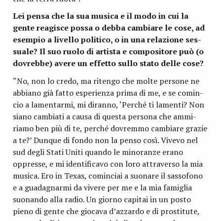
Lei pensa che la sua musica e il modo in cui la
gente rea­gi­sce possa o debba cam­biare le cose, ad
esem­pio a livello poli­tico, o in una rela­zione ses­
suale? Il suo ruolo di arti­sta e com­po­si­tore può (o
dovrebbe) avere un effetto sullo stato delle cose?
“No, non lo credo, ma ritengo che molte per­sone ne
abbiano già fatto espe­rienza prima di me, e se comin­
cio a lamen­tarmi, mi diranno, ‘Per­ché ti lamenti? Non
siano cam­biati a causa di que­sta per­sona che ammi­
riamo ben più di te, per­ché dovremmo cam­biare gra­zie
a te?’ Dun­que di fondo non la penso così. Vivevo nel
sud degli Stati Uniti quando le mino­ranze erano
oppresse, e mi iden­ti­fi­cavo con loro attra­verso la mia
musica. Ero in Texas, comin­ciai a suo­nare il sas­so­fono
e a gua­da­gnarmi da vivere per me e la mia fami­glia
suo­nando alla radio. Un giorno capi­tai in un posto
pieno di gente che gio­cava d’azzardo e di pro­sti­tute,