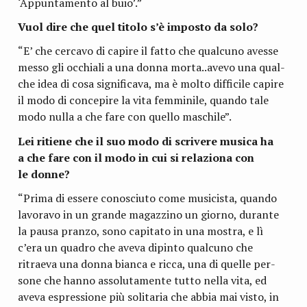
‘Appun­ta­mento al buio’.”
Vuol dire che quel titolo s’è impo­sto da solo?
“E’ che cer­cavo di capire il fatto che qual­cuno avesse
messo gli occhiali a una donna morta..avevo una qual­
che idea di cosa signi­fi­cava, ma è molto dif­fi­cile capire
il modo di con­ce­pire la vita fem­mi­nile, quando tale
modo nulla a che fare con quello maschile”.
Lei ritiene che il suo modo di scri­vere musica ha
a che fare con il modo in cui si rela­ziona con
le donne?
“Prima di essere cono­sciuto come musi­ci­sta, quando
lavo­ravo in un grande magaz­zino un giorno, durante
la pausa pranzo, sono capi­tato in una mostra, e lì
c’era un qua­dro che aveva dipinto qual­cuno che
ritraeva una donna bianca e ricca, una di quelle per­
sone che hanno asso­lu­ta­mente tutto nella vita, ed
aveva espres­sione più soli­ta­ria che abbia mai visto, in