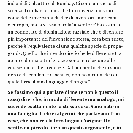
indiani di Cal­cutta e di Bom­bay. Ci sono un sacco di
scien­ziati indiani e cinesi. Le loro inven­zioni sono
come delle inver­sioni di idee di inven­tori ame­ri­cani
o euro­pei, ma la stessa parola ‘inven­tore’ ha assunto
un con­no­tato di domi­na­zione raz­ziale che è diven­tato
più impor­tante dell’invenzione stessa, cosa ben tri­ste,
per­ché è l’equivalente di una qual­che spe­cie di pro­pa­
ganda. Quello che intendo dire è che le dif­fe­renze tra
uomo e donna o tra le razze sono in rela­zione alle
edu­ca­zioni e alle cre­denze. Dal momento che io sono
nero e discen­dente di schiavi, non ho alcuna idea di
quale fosse il mio lin­guag­gio d’origine”.
Se fos­simo qui a par­lare di me (e non è que­sto il
caso) direi che, in modo dif­fe­rente ma ana­logo, mi
suc­cede esat­ta­mente la stessa cosa. Sono nato in
una fami­glia di ebrei alge­rini che par­la­vano fran­
cese, che non era la loro lin­gua d’origine. Ho
scritto un pic­colo libro su que­sto argo­mento, e in