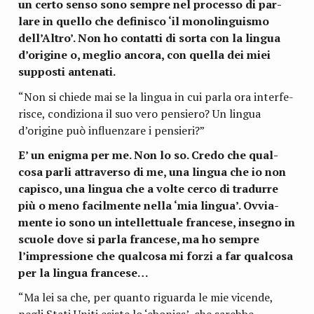
un certo senso sono sem­pre nel pro­cesso di par­
lare in quello che defi­ni­sco ‘il mono­lin­gui­smo
dell’Altro’. Non ho con­tatti di sorta con la lin­gua
d’origine o, meglio ancora, con quella dei miei
sup­po­sti antenati.
“Non si chiede mai se la lin­gua in cui parla ora inter­fe­
ri­sce, con­di­ziona il suo vero pen­siero? Un lin­gua
d’origine può influen­zare i pensieri?”
E’ un enigma per me. Non lo so. Credo che qual­
cosa parli attra­verso di me, una lin­gua che io non
capi­sco, una lin­gua che a volte cerco di tra­durre
più o meno facil­mente nella ‘mia lin­gua’. Ovvia­
mente io sono un intel­let­tuale fran­cese, inse­gno in
scuole dove si parla fran­cese, ma ho sem­pre
l’impressione che qual­cosa mi forzi a far qual­cosa
per la lin­gua francese…
“Ma lei sa che, per quanto riguarda le mie vicende,