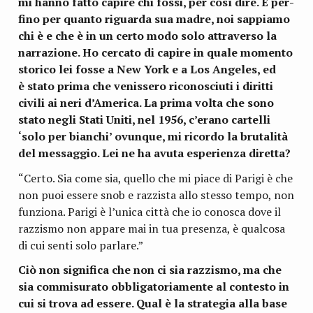
mi hanno fatto capire chi fossi, per così dire. E per­
fino per quanto riguarda sua madre, noi sap­piamo
chi è e che è in un certo modo solo attra­verso la
nar­ra­zione. Ho cer­cato di capire in quale momento
sto­rico lei fosse a New York e a Los Ange­les, ed
è stato prima che venis­sero rico­no­sciuti i diritti
civili ai neri d’America. La prima volta che sono
stato negli Stati Uniti, nel 1956, c’erano car­telli
‘solo per bian­chi’ ovun­que, mi ricordo la bru­ta­lità
del mes­sag­gio. Lei ne ha avuta espe­rienza diretta?
“Certo. Sia come sia, quello che mi piace di Parigi è che
non puoi essere snob e raz­zi­sta allo stesso tempo, non
fun­ziona. Parigi è l’unica città che io cono­sca dove il
raz­zi­smo non appare mai in tua pre­senza, è qual­cosa
di cui senti solo parlare.”
Ciò non signi­fica che non ci sia raz­zi­smo, ma che
sia com­mi­su­rato obbli­ga­to­ria­mente al con­te­sto in
cui si trova ad essere. Qual è la stra­te­gia alla base