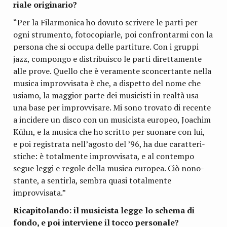
riale originario?
“Per la Filar­mo­nica ho dovuto scri­vere le parti per
ogni stru­mento, foto­co­piarle, poi con­fron­tarmi con la
per­sona che si occupa delle par­ti­ture. Con i gruppi
jazz, com­pongo e distri­bui­sco le parti diret­ta­mente
alle prove. Quello che è vera­mente scon­cer­tante nella
musica improv­vi­sata è che, a dispetto del nome che
usiamo, la mag­gior parte dei musi­ci­sti in realtà usa
una base per improv­vi­sare. Mi sono tro­vato di recente
a inci­dere un disco con un musi­ci­sta euro­peo, Joa­chim
Kühn, e la musica che ho scritto per suo­nare con lui,
e poi regi­strata nell’agosto del ’96, ha due carat­te­ri­
sti­che: è total­mente improv­vi­sata, e al con­tempo
segue leggi e regole della musica euro­pea. Ciò nono­
stante, a sen­tirla, sem­bra quasi total­mente
improvvisata.”
Rica­pi­to­lando: il musi­ci­sta legge lo schema di
fondo, e poi inter­viene il tocco personale?