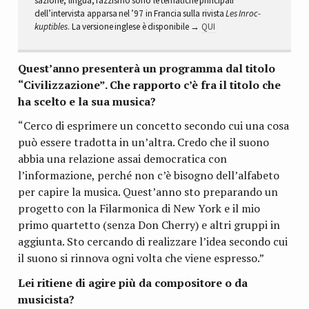
sa­zione, lin­gua, raz­zi­smo sono le tema­ti­che prin­ci­pali
dell’intervista apparsa nel ’97 in Fran­cia sulla rivi­sta
Les Inroc­
kup­ti­bles
. La versione inglese è disponibile →
QUI
Quest’anno pre­sen­terà un pro­gramma dal titolo
“Civi­liz­za­zione”. Che rap­porto c’è fra il titolo che
ha scelto e la sua musica?
“Cerco di espri­mere un con­cetto secondo cui una cosa
può essere tra­dotta in un’altra. Credo che il suono
abbia una rela­zione assai demo­cra­tica con
l’informazione, per­ché non c’è biso­gno dell’alfabeto
per capire la musica. Quest’anno sto pre­pa­rando un
pro­getto con la Filar­mo­nica di New York e il mio
primo quar­tetto (senza Don Cherry) e altri gruppi in
aggiunta. Sto cer­cando di rea­liz­zare l’idea secondo cui
il suono si rin­nova ogni volta che viene espresso.”
Lei ritiene di agire più da com­po­si­tore o da
musicista?