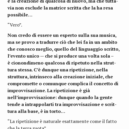
è la crea­zione di qual­cosa di nuovo, ma che tut­ta­
via non esclude la matrice scritta che la ha resa
possibile…
“Vero”.
Non credo di essere un esperto sulla sua musica,
ma se provo a tra­durre ciò che lei fa in un ambito
che cono­sco meglio, quello del lin­guag­gio scritto,
l’evento unico — che si pro­duce una volta sola –
è cio­non­di­meno qual­cosa di ripe­tuto nella strut­
tura stessa. C’è dun­que una ripe­ti­zione, nella
strut­tura, intrin­seco alla crea­zione ini­ziale, che
com­pro­mette o comun­que com­plica il con­cetto di
improv­vi­sa­zione. La ripe­ti­zione è già
nell’improvvisazione: dun­que quando la gente
tende a intrap­po­larti tra improv­vi­sa­zione e scrit­
tura alla base, è in torto…
“La ripe­ti­zione è natu­rale esat­ta­mente come il fatto
che la terra ruota”.