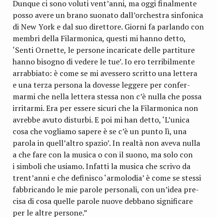
Dun­que ci sono voluti vent’anni, ma oggi final­mente
posso avere un brano suo­nato dall’orchestra sin­fo­nica
di New York e dal suo diret­tore. Giorni fa par­lando con
mem­bri della Filar­mo­nica, que­sti mi hanno detto,
‘Senti Ornette, le per­sone inca­ri­cate delle par­ti­ture
hanno biso­gno di vedere le tue’. Io ero ter­ri­bil­mente
arrab­biato: è come se mi aves­sero scritto una let­tera
e una terza per­sona la dovesse leg­gere per con­fer­
marmi che nella let­tera stessa non c’è nulla che possa
irri­tarmi. Era per essere sicuri che la Filar­mo­nica non
avrebbe avuto disturbi. E poi mi han detto, ‘L’unica
cosa che vogliamo sapere è se c’è un punto lì, una
parola in quell’altro spa­zio’. In realtà non aveva nulla
a che fare con la musica o con il suono, ma solo con
i sim­boli che usiamo. Infatti la musica che scrivo da
trent’anni e che defi­ni­sco ‘armo­lo­dia’ è come se stessi
fab­bri­cando le mie parole per­so­nali, con un’idea pre­
cisa di cosa quelle parole nuove deb­bano signi­fi­care
per le altre persone.”