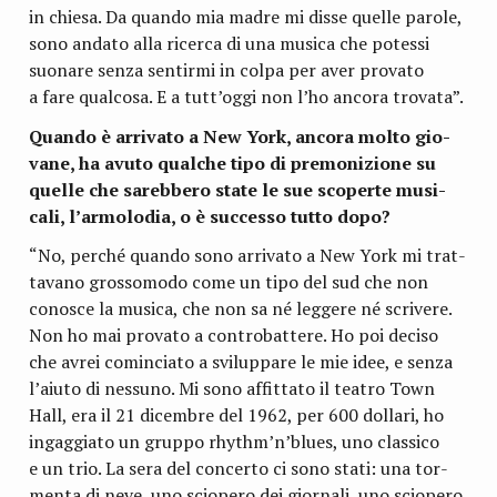
in chiesa. Da quando mia madre mi disse quelle parole,
sono andato alla ricerca di una musica che potessi
suo­nare senza sen­tirmi in colpa per aver pro­vato
a fare qual­cosa. E a tutt’oggi non l’ho ancora trovata”.
Quando è arri­vato a New York, ancora molto gio­
vane, ha avuto qual­che tipo di pre­mo­ni­zione su
quelle che sareb­bero state le sue sco­perte musi­
cali, l’armolodia, o è suc­cesso tutto dopo?
“No, per­ché quando sono arri­vato a New York mi trat­
ta­vano gros­so­modo come un tipo del sud che non
cono­sce la musica, che non sa né leg­gere né scri­vere.
Non ho mai pro­vato a con­tro­bat­tere. Ho poi deciso
che avrei comin­ciato a svi­lup­pare le mie idee, e senza
l’aiuto di nes­suno. Mi sono affit­tato il tea­tro Town
Hall, era il 21 dicem­bre del 1962, per 600 dol­lari, ho
ingag­giato un gruppo rhythm’n’blues, uno clas­sico
e un trio. La sera del con­certo ci sono stati: una tor­
menta di neve, uno scio­pero dei gior­nali, uno scio­pero