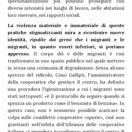
spersonalizzazione poi possono proseguire con
diversa intensità nei luoghi di lavoro, nelle abitazioni
loro riservate, nei rapporti sociali.
La violenza materiale e immateriale di queste
pratiche stigmatizzanti mira a ricostruire nuove
identità,
ripulite
dai germi
che i migranti e le
migranti, in quanto esseri inferiori, si portano
appresso.
Il corpo dei e delle migranti è così
trasformato in uno spazio pubblico nel quale mettere
in scena una cerimonia di degradazione. Senza alcuno
sprezzo del ridicolo, Cono Gallipò, l’amministratore
della cooperativa che gestisce il centro, ha definito
una procedura l’igienizzazione a cui i migranti sono
stati sottoposti: «è il protocollo da seguire quando si
spruzza un prodotto come il benzoato di benzina». In
questo caso, non è nemmeno possibile scaricare la
colpa sulle cosiddette cooperative «spurie», cioè non
gravitanti nell’orbita dell’Alleanza delle cooperative
italiane. «Lampedusa Accoglienza» gestisce il centro di