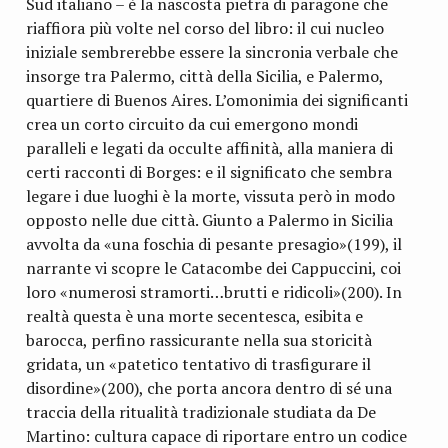
Sud italiano – è la nascosta pietra di paragone che
riaffiora più volte nel corso del libro: il cui nucleo
iniziale sembrerebbe essere la sincronia verbale che
insorge tra Palermo, città della Sicilia, e Palermo,
quartiere di Buenos Aires. L’omonimia dei significanti
crea un corto circuito da cui emergono mondi
paralleli e legati da occulte affinità, alla maniera di
certi racconti di Borges: e il significato che sembra
legare i due luoghi è la morte, vissuta però in modo
opposto nelle due città. Giunto a Palermo in Sicilia
avvolta da «una foschia di pesante presagio»(199), il
narrante vi scopre le Catacombe dei Cappuccini, coi
loro «numerosi stramorti…brutti e ridicoli»(200). In
realtà questa è una morte secentesca, esibita e
barocca, perfino rassicurante nella sua storicità
gridata, un «patetico tentativo di trasfigurare il
disordine»(200), che porta ancora dentro di sé una
traccia della ritualità tradizionale studiata da De
Martino: cultura capace di riportare entro un codice