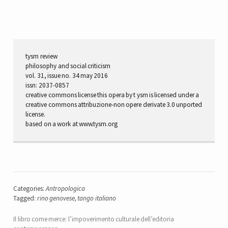
tysm review
philosophy and social criticism
vol. 31, issue no. 34 may 2016
issn: 2037-0857
creative commons license this opera by t ysm is licensed under a
creative commons attribuzione-non opere derivate 3.0 unported
license.
based on a work at www.tysm.org
Categories:
Antropologica
Tagged:
rino genovese
,
tango italiano
Il libro come merce: l’impoverimento culturale dell’editoria