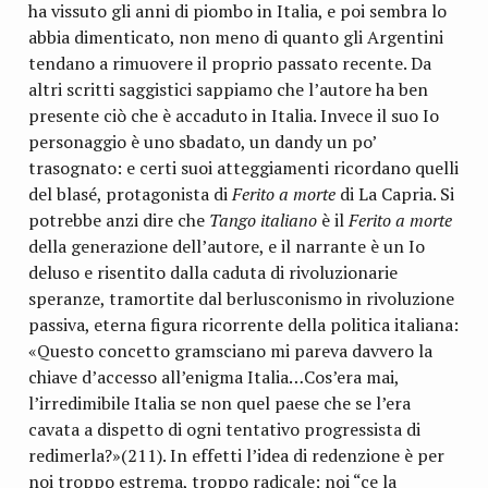
ha vissuto gli anni di piombo in Italia, e poi sembra lo
abbia dimenticato, non meno di quanto gli Argentini
tendano a rimuovere il proprio passato recente. Da
altri scritti saggistici sappiamo che l’autore ha ben
presente ciò che è accaduto in Italia. Invece il suo Io
personaggio è uno sbadato, un dandy un po’
trasognato: e certi suoi atteggiamenti ricordano quelli
del blasé, protagonista di
Ferito a morte
di La Capria. Si
potrebbe anzi dire che
Tango italiano
è il
Ferito a morte
della generazione dell’autore, e il narrante è un Io
deluso e risentito dalla caduta di rivoluzionarie
speranze, tramortite dal berlusconismo in rivoluzione
passiva, eterna figura ricorrente della politica italiana:
«Questo concetto gramsciano mi pareva davvero la
chiave d’accesso all’enigma Italia…Cos’era mai,
l’irredimibile Italia se non quel paese che se l’era
cavata a dispetto di ogni tentativo progressista di
redimerla?»(211). In effetti l’idea di redenzione è per
noi troppo estrema, troppo radicale; noi “ce la