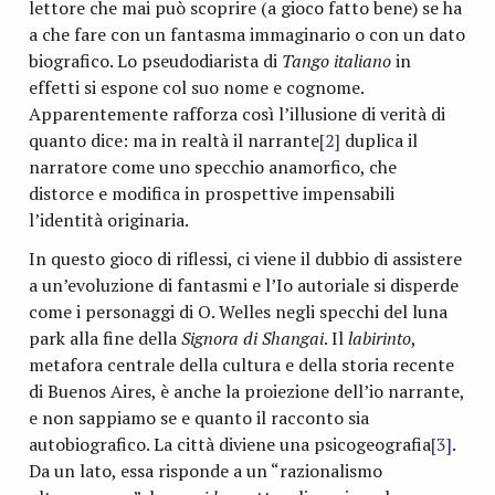
lettore che mai può scoprire (a gioco fatto bene) se ha
a che fare con un fantasma immaginario o con un dato
biografico. Lo pseudodiarista di
Tango italiano
in
effetti si espone col suo nome e cognome.
Apparentemente rafforza così l’illusione di verità di
quanto dice: ma in realtà il narrante
[2]
duplica il
narratore come uno specchio anamorfico, che
distorce e modifica in prospettive impensabili
l’identità originaria.
In questo gioco di riflessi, ci viene il dubbio di assistere
a un’evoluzione di fantasmi e l’Io autoriale si disperde
come i personaggi di O. Welles negli specchi del luna
park alla fine della
Signora di Shangai
. Il
labirinto
,
metafora centrale della cultura e della storia recente
di Buenos Aires, è anche la proiezione dell’io narrante,
e non sappiamo se e quanto il racconto sia
autobiografico. La città diviene una psicogeografia
[3]
.
Da un lato, essa risponde a un “razionalismo