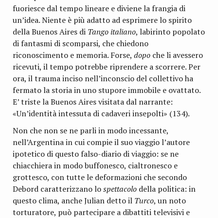
fuoriesce dal tempo lineare e diviene la frangia di
un’idea. Niente è più adatto ad esprimere lo spirito
della Buenos Aires di
Tango italiano
, labirinto popolato
di fantasmi di scomparsi, che chiedono
riconoscimento e memoria. Forse,
dopo
che li avessero
ricevuti, il tempo potrebbe riprendere a scorrere. Per
ora, il trauma inciso nell’inconscio del collettivo ha
fermato la storia in uno stupore immobile e ovattato.
E’ triste la Buenos Aires visitata dal narrante:
«Un’identità intessuta di cadaveri insepolti» (134).
Non che non se ne parli in modo incessante,
nell’Argentina in cui compie il suo viaggio l’autore
ipotetico di questo falso-diario di viaggio: se ne
chiacchiera in modo buffonesco, cialtronesco e
grottesco, con tutte le deformazioni che secondo
Debord caratterizzano lo
spettacolo
della politica: in
questo clima, anche Julian detto il
Turco
, un noto
torturatore, può partecipare a dibattiti televisivi e