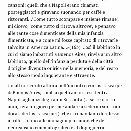
canzoni: quelli che a Napoli erano chiamati
posteggiatori e giravano suonando per caffè e
ristoranti…’Come tutto scompare e insieme rimane’,
mi dicevo, ‘come tutto si ritrova altrove’, e pensavo
alle tante cose dimenticate della mia infanzia
dimenticata, e a come mi fosse capitato di ritrovarle
talvolta in America Latina…»(163). Così il labirinto in
cui ci siamo imbattuti a Buenos Aires, rinvia a un altro
labirinto, quello dell’infanzia perduta e della città
d’origine divenuta onirica nella memoria, e del resto
allo stesso modo inquietante e attraente.
Un altro ricordo affiora nell’incontro coi lustrascarpe
di Buenos Aires, simili a quelli ancora esistenti a
Napoli agli inizi degli anni Sessanta ( a sette o otto
anni, «era un gioco per me andare a sedermi sui troni
dorati dei lustrascarpe»), che ci rimandano di riflesso
in riflesso fino alle immagini più canoniche del
neorealismo cinematografico e al dopoguerra