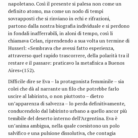
napoletano. Così il presente si palesa non come un
definito atomo, ma come un nodo di tempi
sovrapposti che si rinviano in echi e rifrazioni,
partono dalla nostra biografia individuale e si perdono
in fondali inafferrabili, in aloni di tempo, così li
chiamava Celan, riprendendo a sua volta un termine di
Husserl: «Sembrava che avessi fatto esperienza,
attraverso quel rapido trascorrere, della polarità tra il
restare e il passare: praticavo la metafisica a Buenos
Aires»(152).
Difficile dire se Eva – la protagonista femminile – sia
colei che dà al narrante un filo che potrebbe farlo
uscire al labirinto, o non piuttosto – dietro
un’apparenza di salvezza – lo perda definitivamente,
conducendolo dal labirinto urbano a quello ancor più
temibile del deserto interno dell’Argentina. Eva è
un’anima ambigua, nella quale coesistono un polo
salvifico e una pulsione dissolutiva, che contagia