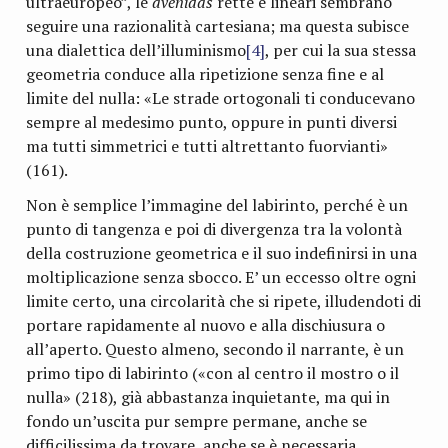
ultraeuropeo”, le
avenidas
rette e lineari sembrano
seguire una razionalità cartesiana; ma questa subisce
una dialettica dell’illuminismo
[4]
, per cui la sua stessa
geometria conduce alla ripetizione senza fine e al
limite del nulla: «Le strade ortogonali ti conducevano
sempre al medesimo punto, oppure in punti diversi
ma tutti simmetrici e tutti altrettanto fuorvianti»
(161).
Non è semplice l’immagine del labirinto, perché è un
punto di tangenza e poi di divergenza tra la volontà
della costruzione geometrica e il suo indefinirsi in una
moltiplicazione senza sbocco. E’ un eccesso oltre ogni
limite certo, una circolarità che si ripete, illudendoti di
portare rapidamente al nuovo e alla dischiusura o
all’aperto. Questo almeno, secondo il narrante, è un
primo tipo di labirinto («con al centro il mostro o il
nulla» (218), già abbastanza inquietante, ma qui in
fondo un’uscita pur sempre permane, anche se
difficilissima da trovare, anche se è necessaria