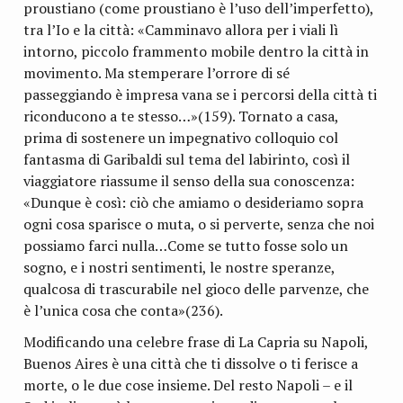
proustiano (come proustiano è l’uso dell’imperfetto),
tra l’Io e la città: «Camminavo allora per i viali lì
intorno, piccolo frammento mobile dentro la città in
movimento. Ma stemperare l’orrore di sé
passeggiando è impresa vana se i percorsi della città ti
riconducono a te stesso…»(159). Tornato a casa,
prima di sostenere un impegnativo colloquio col
fantasma di Garibaldi sul tema del labirinto, così il
viaggiatore riassume il senso della sua conoscenza:
«Dunque è così: ciò che amiamo o desideriamo sopra
ogni cosa sparisce o muta, o si perverte, senza che noi
possiamo farci nulla…Come se tutto fosse solo un
sogno, e i nostri sentimenti, le nostre speranze,
qualcosa di trascurabile nel gioco delle parvenze, che
è l’unica cosa che conta»(236).
Modificando una celebre frase di La Capria su Napoli,
Buenos Aires è una città che ti dissolve o ti ferisce a
morte, o le due cose insieme. Del resto Napoli – e il