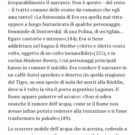
irreparabilmente il narrante. Non è questo – del resto
– il tratto comune delle eroine da romanzo che egli
ama tanto? «La fisionomia di Eva era quella mai vista
eppure a lungo fantasticata di qualche personaggio
femminile di Dostoevskij: di una Polina, di un’Aglaja…
figure contorte e intense»(184). Eva si tiene
addirittura nel bagno il
Werther
(«letto e riletto cento
volte, oggetto di un culto inesauribile)»(235), e in
cucina
Madame Bovary
, i cui personaggi principali
hanno in comune il suicidio. Eva conduce il narrante in
un caffè-hotel sperduto e deserto (in quella stagione)
del Tigre, su una specie di isola dei morti alla Böcklin,
dove si è tolto la vita il poeta argentino Lugones. Il
fiume appare palustre ed arcaico: «Non si udiva
neanche il rumore dell’acqua, come se il fiume non
avesse infine potuto resistere alla tentazione e si fosse
trasformato in palude»(189).
Lo scorrere mobile dell’acqua che si arresta, cedendo a