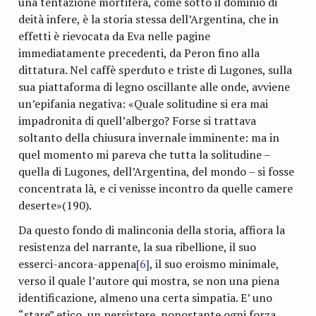
una tentazione mortifera, come sotto il dominio di
deità infere, è la storia stessa dell’Argentina, che in
effetti è rievocata da Eva nelle pagine
immediatamente precedenti, da Peron fino alla
dittatura. Nel caffè sperduto e triste di Lugones, sulla
sua piattaforma di legno oscillante alle onde, avviene
un’epifania negativa: «Quale solitudine si era mai
impadronita di quell’albergo? Forse si trattava
soltanto della chiusura invernale imminente: ma in
quel momento mi pareva che tutta la solitudine –
quella di Lugones, dell’Argentina, del mondo – si fosse
concentrata là, e ci venisse incontro da quelle camere
deserte»(190).
Da questo fondo di malinconia della storia, affiora la
resistenza del narrante, la sua ribellione, il suo
esserci-ancora-appena
[6]
, il suo eroismo minimale,
verso il quale l’autore qui mostra, se non una piena
identificazione, almeno una certa simpatia. E’ uno
“stare” etico, un persistere, nonostante ogni forza