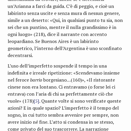
un’Arianna a farci da guida. C’è di peggio, e cioè un
labirinto senza uscite e senza mura di nessun genere,
simile a un deserto: «Qui, in qualsiasi punto tu sia, non
sei che un puntino, mentre il nulla grandissimo è in
ogni luogo» (218), dice il narrante con accento
leopardiano. Se Buenos Aires è un labirinto
geometrico, l’interno dell’Argentina è uno sconfinato
decentrarsi.
L’uso dell’imperfetto sospende il tempo in una
indefinita e irreale ripetizione: «Scendevamo insieme
nel feroce
barrio
borgesiano…(160)», «Il ristorante
cinese non era lontano. Ci entravamo (o forse lei ci
entrava) con l’aria di chi sa perfettamente ciò che
vuole» (178)
[5]
. Quante volte si sono verificate queste
azioni? E in quale spazio? L’imperfetto è il tempo del
sogno, in cui tutto sembra avvenire per sempre, non
avere inizio né fine. L’atto si condensa in se stesso,
come privato del suo trascorrere. La narrazione