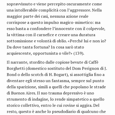
sopravvissuto e viene percepito oscuramente come
una intollerabile complicità con l’aggressore. Nella
maggior parte dei casi, nessuna azione reale
corrispose a questo impulso magico-mimetico: ma
esso basta a confondere l’innocente con il colpevole,
la vittima con il carnefice e creare una duratura
sottomissione e volontà di oblio. «Perché lui e non io?
Da dove tanta fortuna? In cosa sarò stato
acquiescente, opportunista o vile?» (139).
Il narrante, stordito dalle copiose bevute di Caffè
Borghetti (domestico sostituto del Dom Perignon di J.
Bond o dello scotch di H. Bogart), si assottiglia fino a
diventare egli stesso un fantasma, sempre sul punto
della sparizione, simili a quelli che popolano le strade
di Buenos Aires. Il suo trauma depressivo è uno
strumento di indagine, lo rende simpatetico a quello
storico collettivo, entro le cui rovine si aggira. Del
resto, questo è anche lo pseudodiario di qualcuno che