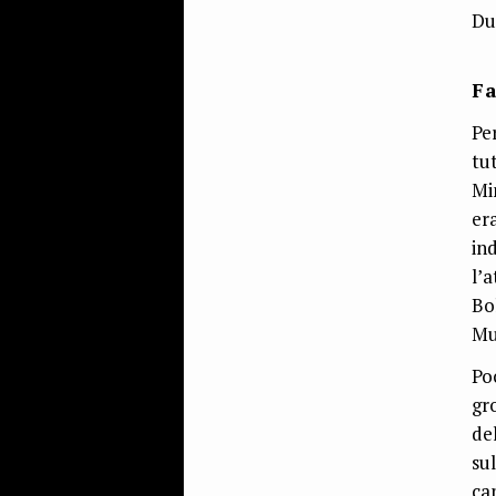
Du
Fa
Pe
tu
Mi
er
in
l’
Bo
Mu
Po
gr
de
su
ca