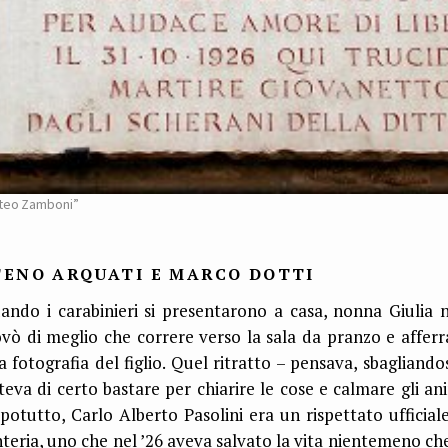
teo Zamboni”
TENO ARQUATI E MARCO DOTTI
ando i carabinieri si presentarono a casa, nonna Giulia 
ovò di meglio che correre verso la sala da pranzo e afferr
a fotografia del figlio. Quel ritratto – pensava, sbagliandos
teva di certo bastare per chiarire le cose e calmare gli ani
potutto, Carlo Alberto Pasolini era un rispettato ufficiale
nteria, uno che nel ’26 aveva salvato la vita nientemeno che