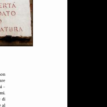
non
are
i –
mi.
 di
 al