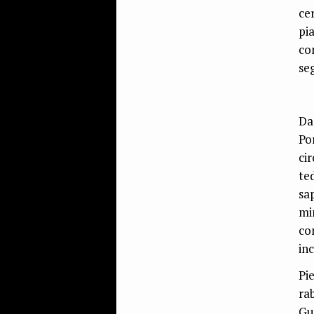
ce
pi
co
se
Da
Po
ci
te
sa
mi
co
inc
Pi
ra
Gu