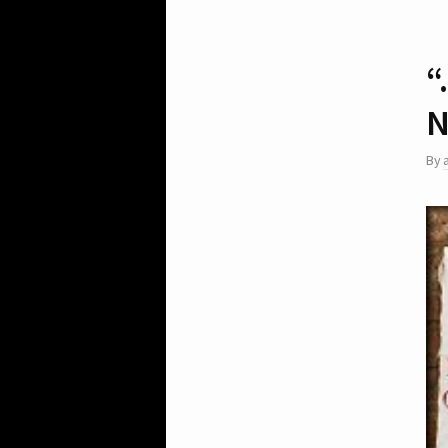
“
N
By