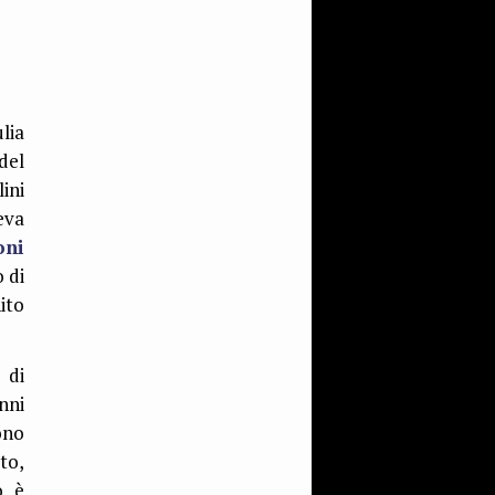
lia
del
ini
eva
oni
 di
ito
 di
nni
ono
to,
o è