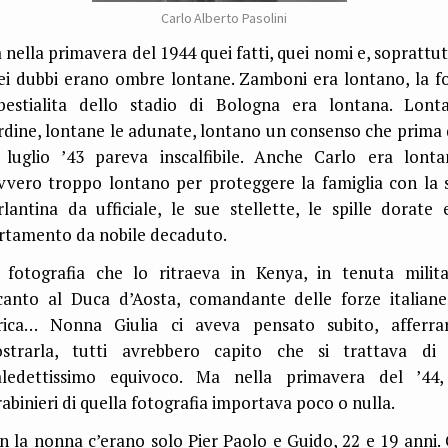
Carlo Alberto Pasolini
 nella primavera del 1944 quei fatti, quei nomi e, soprattut
ei dubbi erano ombre lontane. Zamboni era lontano, la fo
bestialita dello stadio di Bologna era lontana. Lont
ordine, lontane le adunate, lontano un consenso che prima 
 luglio ’43 pareva inscalfibile. Anche Carlo era lonta
vvero troppo lontano per proteggere la famiglia con la 
rlantina da ufficiale, le sue stellette, le spille dorate e
rtamento da nobile decaduto.
 fotografia che lo ritraeva in Kenya, in tenuta milita
canto al Duca d’Aosta, comandante delle forze italiane
rica… Nonna Giulia ci aveva pensato subito, afferrar
strarla, tutti avrebbero capito che si trattava di
ledettissimo equivoco. Ma nella primavera del ’44,
rabinieri di quella fotografia importava poco o nulla.
n la nonna c’erano solo Pier Paolo e Guido, 22 e 19 anni. 