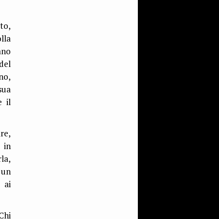
to,
lla
ano
del
no,
sua
 il
re,
 in
la,
 un
 ai
Chi