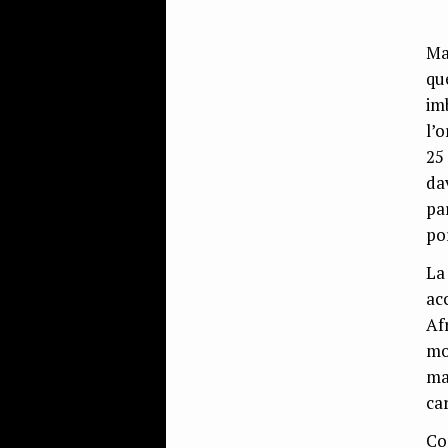
Ma
qu
im
l’
25
da
pa
po
La
ac
Af
mo
ma
ca
Co