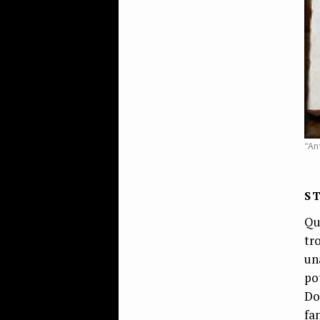
“An
S
Qu
tr
un
po
Do
fa