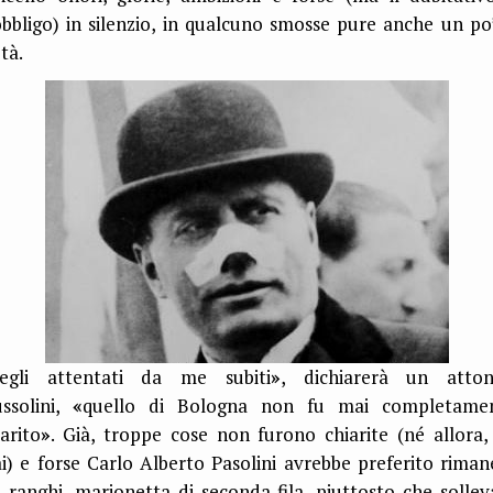
obbligo) in silenzio, in qualcuno smosse pure anche un po’
tà.
egli attentati da me subiti
»
, dichiarerà un atton
ssolini,
«
quello di Bologna non fu mai completame
iarito
»
. Già, troppe cose non furono chiarite (né allora,
i) e forse Carlo Alberto Pasolini avrebbe preferito riman
i ranghi, marionetta di seconda fila, piuttosto che sollev