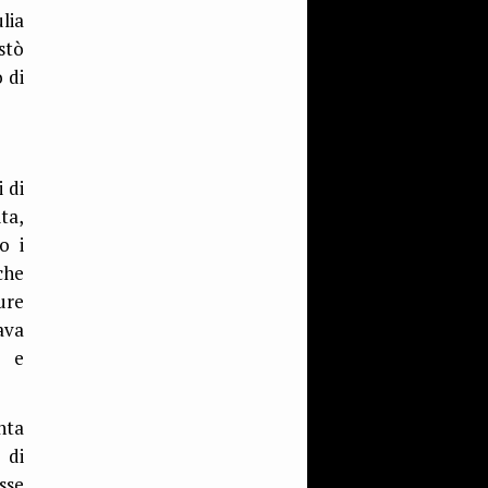
lia
stò
 di
 di
ta,
o i
che
ure
ava
o e
nta
 di
sse