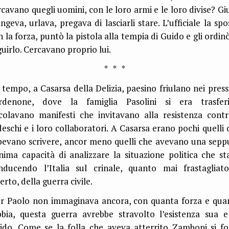
rcavano quegli uomini, con le loro armi e le loro divise? Giu
angeva, urlava, pregava di lasciarli stare. L’ufficiale la spo
n la forza, puntò la pistola alla tempia di Guido e gli ordinò
guirlo. Cercavano proprio lui.
* * *
 tempo, a Casarsa della Delizia, paesino friulano nei pressi
rdenone, dove la famiglia Pasolini si era trasferi
rcolavano manifesti che invitavano alla resistenza contr
deschi e i loro collaboratori. A Casarsa erano pochi quelli 
pevano scrivere, ancor meno quelli che avevano una sepp
nima capacità di analizzare la situazione politica che st
nducendo l’Italia sul crinale, quanto mai frastagliat
erto, della guerra civile.
er Paolo non immaginava ancora, con quanta forza e qua
bbia, questa guerra avrebbe stravolto l’esistenza sua e
ido. Come se la folla che aveva atterrito Zamboni si fo