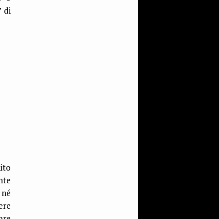
 di
ito
nte
 né
ere
are