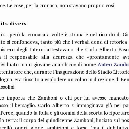
ce. Le cose, per la cronaca, non stavano proprio così.
its divers
rò… però la cronaca a volte è strana e nel ricordo di Giu
tto si confondeva, tanto più che i verbali densi di retorica 
nistero degli Interni attestavano che Carlo Alberto Pasol
a il responsabile alla sicurezza che «prontamente av
dividuato in un giovane anarchico» di nome
Anteo Zamb
attentatore che, durante l’inagurazione dello Stadio Littorio
logna, era riuscito a esplodere un colpo in direzione di Ben
ssolini.
co importa che Zamboni o chi per lui avesse mancato
osso il bersaglio. Carlo Alberto si immaginava già nei pa
ll’eroe, quando la folla e gli uomini della scorta lo riportar
lla terra: il corpo del quindicenne Zamboni, linciato sul pos
ncellò onori, glorie, ambizioni e forse (ma il dubitativ