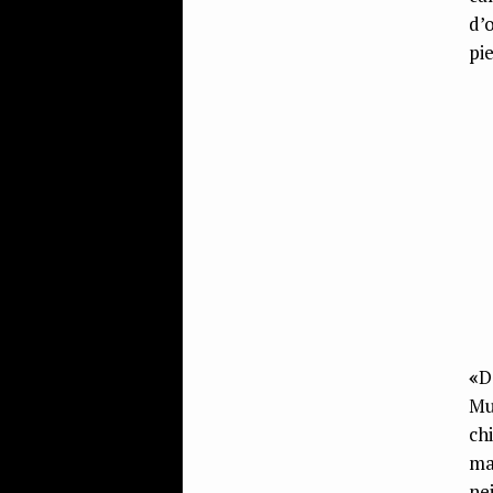
d’
pie
«
D
Mu
ch
ma
ne