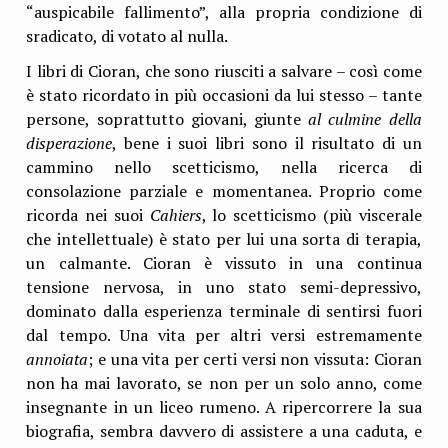
“auspicabile fallimento”, alla propria condizione di
sradicato, di votato al nulla.
I libri di Cioran, che sono riusciti a salvare – così come
è stato ricordato in più occasioni da lui stesso – tante
persone, soprattutto giovani, giunte
al culmine della
disperazione
, bene i suoi libri sono il risultato di un
cammino nello scetticismo, nella ricerca di
consolazione parziale e momentanea. Proprio come
ricorda nei suoi
Cahiers
, lo scetticismo (più viscerale
che intellettuale) è stato per lui una sorta di terapia,
un calmante. Cioran è vissuto in una continua
tensione nervosa, in uno stato semi-depressivo,
dominato dalla esperienza terminale di sentirsi fuori
dal tempo. Una vita per altri versi estremamente
annoiata
; e una vita per certi versi non vissuta: Cioran
non ha mai lavorato, se non per un solo anno, come
insegnante in un liceo rumeno. A ripercorrere la sua
biografia, sembra davvero di assistere a una caduta, e