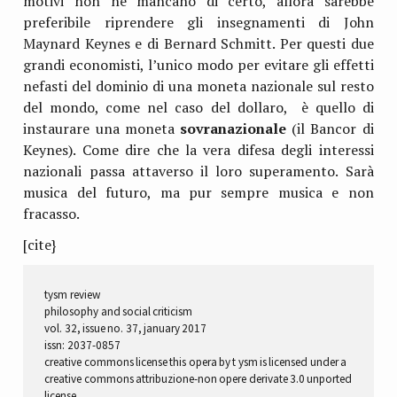
motivi non ne mancano di certo, allora sarebbe
preferibile riprendere gli insegnamenti di John
Maynard Keynes e di Bernard Schmitt. Per questi due
grandi economisti, l’unico modo per evitare gli effetti
nefasti del dominio di una moneta nazionale sul resto
del mondo, come nel caso del dollaro, è quello di
instaurare una moneta
sovranazionale
(il Bancor di
Keynes). Come dire che la vera difesa degli interessi
nazionali passa attaverso il loro superamento. Sarà
musica del futuro, ma pur sempre musica e non
fracasso.
[cite}
tysm review
philosophy and social criticism
vol. 32, issue no. 37, january 2017
issn: 2037-0857
creative commons license this opera by t ysm is licensed under a
creative commons attribuzione-non opere derivate 3.0 unported
license.