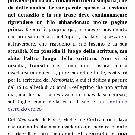
proviene più da un affinamento della simpatia, che
da dotte analisi. Le sue parole spesso si perdono
nel dettaglio e la sua frase deve continuamente
riprendere un filo abbandonato molte pagine
prima.
Eppure è proprio qui, in questo movimento
che non sa insediarsi nell’opera, ma la sa spiazzare e
attraversare, che risiedono il suo fascino e la sua
attualità.
Non presidia il luogo della scrittura, ma
abita l’altro luogo della scrittura. Non vi si
insedia, transita
; così come non riuscirà mai a
insediarsi in una città, pur visitandole tutte, così sarà
per la scrittura del
Memoriale
, a cui si dedica a partire
dal 1542, all’età di 36 anni. «Pellegrino che non arriva
mai, ma che mai si arrestava, continuava la sua corsa»,
sul foglio come nella vita. Il suo è
un continuo
esercizio eroico
.
Del
Memoriale
di Favre, Michel de Certeau ricordava
che non andrebbe mai considerato un mero resoconto
di ricordi e fatti materiali. Al contrario, è
uno