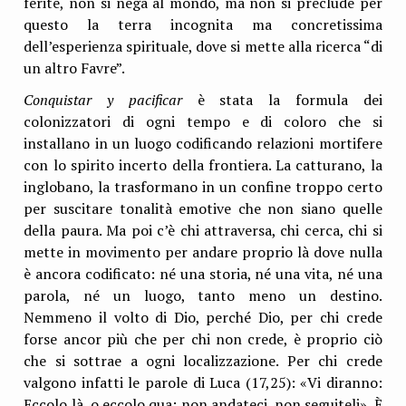
ferite, non si nega al mondo, ma non si preclude per
questo la terra incognita ma concretissima
dell’esperienza spirituale, dove si mette alla ricerca “di
un altro Favre”.
Conquistar y pacificar
è stata la formula dei
colonizzatori di ogni tempo e di coloro che si
installano in un luogo codificando relazioni mortifere
con lo spirito incerto della frontiera. La catturano, la
inglobano, la trasformano in un confine troppo certo
per suscitare tonalità emotive che non siano quelle
della paura. Ma poi c’è chi attraversa, chi cerca, chi si
mette in movimento per andare proprio là dove nulla
è ancora codificato: né una storia, né una vita, né una
parola, né un luogo, tanto meno un destino.
Nemmeno il volto di Dio, perché Dio, per chi crede
forse ancor più che per chi non crede, è proprio ciò
che si sottrae a ogni localizzazione. Per chi crede
valgono infatti le parole di Luca (17,25): «Vi diranno:
Eccolo là, o eccolo qua; non andateci, non seguiteli». È