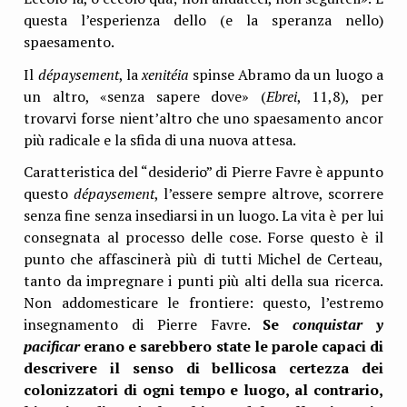
questa l’esperienza dello (e la speranza nello)
spaesamento.
Il
dépaysement
, la
xenitéia
spinse Abramo da un luogo a
un altro, «senza sapere dove» (
Ebrei
, 11,8), per
trovarvi forse nient’altro che uno spaesamento ancor
più radicale e la sfida di una nuova attesa.
Caratteristica del “desiderio” di Pierre Favre è appunto
questo
dépaysement
, l’essere sempre altrove, scorrere
senza fine senza insediarsi in un luogo. La vita è per lui
consegnata al processo delle cose. Forse questo è il
punto che affascinerà più di tutti Michel de Certeau,
tanto da impregnare i punti più alti della sua ricerca.
Non addomesticare le frontiere: questo, l’estremo
insegnamento di Pierre Favre.
Se
conquistar y
pacificar
erano e sarebbero state le parole capaci di
descrivere il senso di bellicosa certezza dei
colonizzatori di ogni tempo e luogo, al contrario,