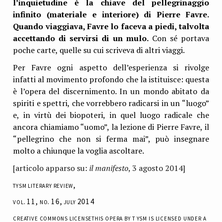
l’inquietudine è la chiave del pellegrinaggio
infinito (materiale e interiore) di Pierre Favre.
Quando viaggiava, Favre lo faceva a piedi, talvolta
accettando di servirsi di un mulo.
Con sé portava
poche carte, quelle su cui scriveva di altri viaggi.
Per Favre ogni aspetto dell’esperienza si rivolge
infatti al movimento profondo che la istituisce: questa
è l’opera del discernimento. In un mondo abitato da
spiriti e spettri, che vorrebbero radicarsi in un “luogo”
e, in virtù dei biopoteri, in quel luogo radicale che
ancora chiamiamo “uomo”, la lezione di Pierre Favre, il
“pellegrino che non si ferma mai”, può insegnare
molto a chiunque la voglia ascoltare.
[articolo apparso su:
il manifesto
, 3 agosto 2014]
tysm literary review,
vol. 11, no. 16, july 2014
creative commons licensethis opera by t ysm is licensed under a