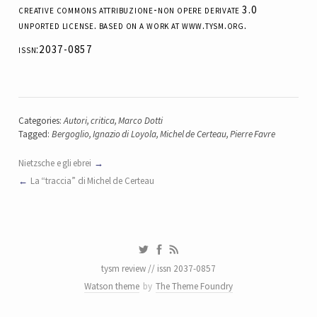
creative commons attribuzione-non opere derivate 3.0
unported license. based on a work at www.tysm.org.
issn:2037-0857
Categories:
Autori
,
critica
,
Marco Dotti
Tagged:
Bergoglio
,
Ignazio di Loyola
,
Michel de Certeau
,
Pierre Favre
Nietzsche e gli ebrei
La “traccia” di Michel de Certeau
tysm review // issn 2037-0857
Watson theme
by
The Theme Foundry