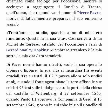
chiamato come teologo per l’occasione, mentre si
accingeva a raggiungere il Concilio di Trento,
quell’uomo, che rispondeva al nome di
Pierre Favre
,
moriva di fatica mentre preparava il suo ennesimo
viaggio.
«Trent’anni di studio, qualche anno di ministero
itinerante. Questa fu la sua vita». Così scriverà di lui
Michel de Certeau, citando per l’occasione i versi di
Gerard Manley Hopkins
: «Sembrare straniero è la mia
sorte, la mia vita / tra stranieri».
Di Favre non si hanno ritratti, «solo la sua opera lo
dipinge». Eppure, la sua vita si incardina fra eventi
cruciali. Tre su tutti: il 1517 (aveva allora solo undici
anni), quando il frate agostiniano Lutero affisse le sue
celebri 95 tesi sulle indulgenze sulla porta della chiesa
del castello di Wittenberg; il 27 settembre 1540,
quando Paolo III approvò la Compagnia di Gesù; il 15
settembre 1545, giorno in cui ebbe inizio il Concilio di