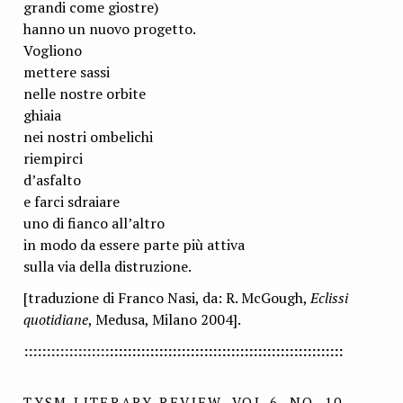
grandi come giostre)
hanno un nuovo progetto.
Vogliono
mettere sassi
nelle nostre orbite
ghiaia
nei nostri ombelichi
riempirci
d’asfalto
e farci sdraiare
uno di fianco all’altro
in modo da essere parte più attiva
sulla via della distruzione.
[traduzione di Franco Nasi, da: R. McGough,
Eclissi
quotidiane
, Medusa, Milano 2004].
:::::::::::::::::::
::::::::::::::::::::::::::::::::::::::::::::::::::::
TYSM LITERARY REVIEW, VOL 6, NO. 10,