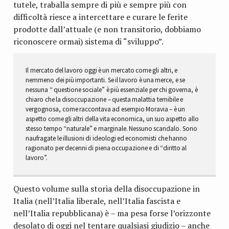
tutele, traballa sempre di più e sempre più con
difficoltà riesce a intercettare e curare le ferite
prodotte dall’attuale (e non transitorio, dobbiamo
riconoscere ormai) sistema di “sviluppo”.
Il mercato del lavoro oggi è un mercato come gli altri, e
nemmeno dei più importanti. Se il lavoro è una merce, e se
nessuna “ questione sociale” è più essenziale per chi governa, è
chiaro che la disoccupazione – questa malattia temibile e
vergognosa, come raccontava ad esempio Moravia – è un
aspetto come gli altri della vita economica, un suo aspetto allo
stesso tempo “naturale” e marginale. Nessuno scandalo. Sono
naufragate le illusioni di ideologi ed economisti che hanno
ragionato per decenni di piena occupazione e di “diritto al
lavoro”.
Questo volume sulla storia della disoccupazione in
Italia (nell’Italia liberale, nell’Italia fascista e
nell’Italia repubblicana) è – ma pesa forse l’orizzonte
desolato di oggi nel tentare qualsiasi giudizio – anche