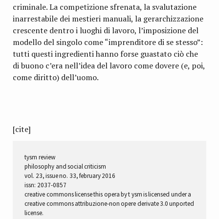
criminale. La competizione sfrenata, la svalutazione
inarrestabile dei mestieri manuali, la gerarchizzazione
crescente dentro i luoghi di lavoro, l’imposizione del
modello del singolo come “imprenditore di se stesso”:
tutti questi ingredienti hanno forse guastato ciò che
di buono c’era nell’idea del lavoro come dovere (e, poi,
come diritto) dell’uomo.
[cite]
tysm review
philosophy and social criticism
vol. 23, issue no. 33, february 2016
issn: 2037-0857
creative commons license this opera by t ysm is licensed under a
creative commons attribuzione-non opere derivate 3.0 unported
license.