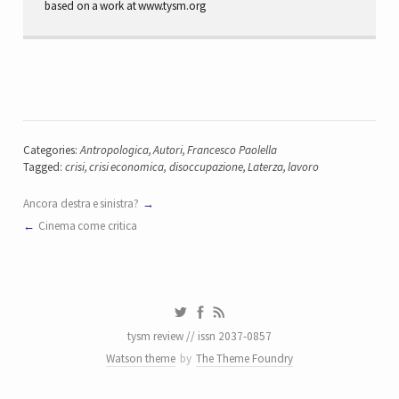
based on a work at www.tysm.org
Categories:
Antropologica
,
Autori
,
Francesco Paolella
Tagged:
crisi
,
crisi economica
,
disoccupazione
,
Laterza
,
lavoro
Ancora destra e sinistra?
Cinema come critica
tysm review // issn 2037-0857
Watson theme
by
The Theme Foundry