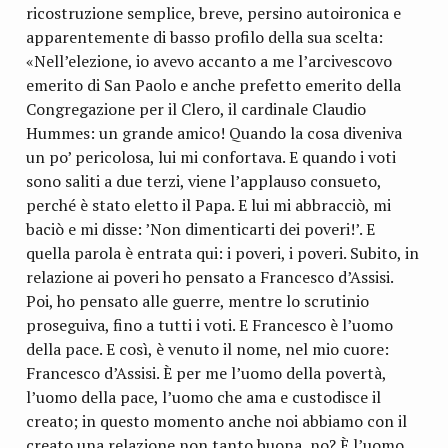
ricostruzione semplice, breve, persino autoironica e
apparentemente di basso profilo della sua scelta:
«Nell’elezione, io avevo accanto a me l’arcivescovo
emerito di San Paolo e anche prefetto emerito della
Congregazione per il Clero, il cardinale Claudio
Hummes: un grande amico! Quando la cosa diveniva
un po’ pericolosa, lui mi confortava. E quando i voti
sono saliti a due terzi, viene l’applauso consueto,
perché è stato eletto il Papa. E lui mi abbracciò, mi
baciò e mi disse: ’Non dimenticarti dei poveri!’. E
quella parola è entrata qui: i poveri, i poveri. Subito, in
relazione ai poveri ho pensato a Francesco d’Assisi.
Poi, ho pensato alle guerre, mentre lo scrutinio
proseguiva, fino a tutti i voti. E Francesco è l’uomo
della pace. E così, è venuto il nome, nel mio cuore:
Francesco d’Assisi. È per me l’uomo della povertà,
l’uomo della pace, l’uomo che ama e custodisce il
creato; in questo momento anche noi abbiamo con il
creato una relazione non tanto buona, no? È l’uomo