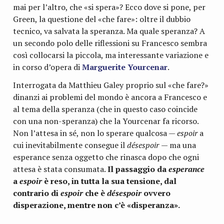
mai per l’altro, che «si spera»? Ecco dove si pone, per
Green, la questione del «che fare»: oltre il dubbio
tecnico, va salvata la speranza. Ma quale speranza? A
un secondo polo delle riflessioni su Francesco sembra
così collocarsi la piccola, ma interessante variazione e
in corso d’opera di
Marguerite Yourcenar
.
Interrogata da Matthieu Galey proprio sul «che fare?»
dinanzi ai problemi del mondo è ancora a Francesco e
al tema della speranza (che in questo caso coincide
con una non-speranza) che la Yourcenar fa ricorso.
Non l’attesa in sé, non lo sperare qualcosa —
espoir
a
cui inevitabilmente consegue il
désespoir
— ma una
esperance senza oggetto che rinasca dopo che ogni
attesa è stata consumata.
Il passaggio da
esperance
a
espoir
è reso, in tutta la sua tensione, dal
contrario di
espoir
che è
désespoir
ovvero
disperazione, mentre non c’è «disperanza».