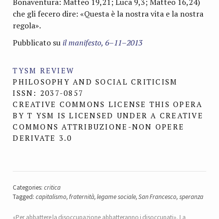
Bonaventura: Matteo 19,21; Luca 9,3; Matteo 16,24)
che gli fecero dire: «Questa è la nostra vita e la nostra
regola».
Pubblicato su
il manifesto, 6–11–2013
TYSM REVIEW
PHILOSOPHY AND SOCIAL CRITICISM
ISSN: 2037-0857
CREATIVE COMMONS LICENSE THIS OPERA
BY T YSM IS LICENSED UNDER A CREATIVE
COMMONS ATTRIBUZIONE-NON OPERE
DERIVATE 3.0
Categories:
critica
Tagged:
capitalismo
,
fraternità
,
legame sociale
,
San Francesco
,
speranza
«Per abbattere la disoccupazione abbatteranno i disoccupati». La