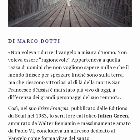
DI
MARCO DOTTI
«Non voleva ridurre il vangelo a misura d’uomo. Non
voleva
e
ssere “ragionevole”. Apparteneva a quella
razza di uomini che non vogliono sapere nulla e che il
mondo finisce per spezzare finché sono sulla terra,
ma che riescono vittoriosi al di là della morte. San
Francesco d’Assisi è mai stato più vivo di oggi, a
differenza dei grandi personaggi del suo tempo?».
Così, nel suo
Frère François
, pubblicato dalle Editions
du Seuil nel 1983, lo scrittore cattolico
Julien Green
,
ammirato da Walter Benjamin e massimamente amato
da Paolo VI, concludeva un affresco dedicato al
Vangelo come forma vitae del santo.