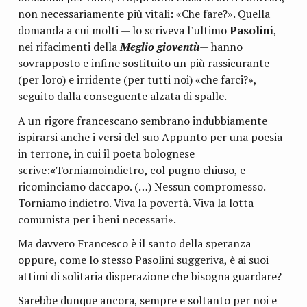
non necessariamente più vitali: «Che fare?». Quella
domanda a cui molti — lo scriveva l’ultimo
Pasolini
,
nei rifacimenti della
Meglio gioventù
— hanno
sovrapposto e infine sostituito un più rassicurante
(per loro) e irridente (per tutti noi) «che farci?»,
seguito dalla conseguente alzata di spalle.
A un rigore francescano sembrano indubbiamente
ispirarsi anche i versi del suo Appunto per una poesia
in terrone, in cui il poeta bolognese
scrive:
«
Torniamoindietro
,
col pugno chiuso, e
ricominciamo daccapo. (…) Nessun compromesso.
Torniamo indietro. Viva la povertà. Viva la lotta
comunista per i beni necessari».
Ma davvero Francesco è il santo della speranza
oppure, come lo stesso Pasolini suggeriva, è ai suoi
attimi di solitaria disperazione che bisogna guardare?
Sarebbe dunque ancora, sempre e soltanto per noi e