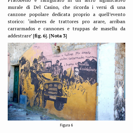
Pratobello è raffigurato in un altro significativo
murale di Del Casino, che ricorda i versi di una
canzone popolare dedicata proprio a quell’evento
storico: ‘imberes de trattores pro arare, arriban
carrarmados e cannones e truppas de masellu da
addestrare’ [
fig. 6
]. [
Nota 3
]
Figura 6