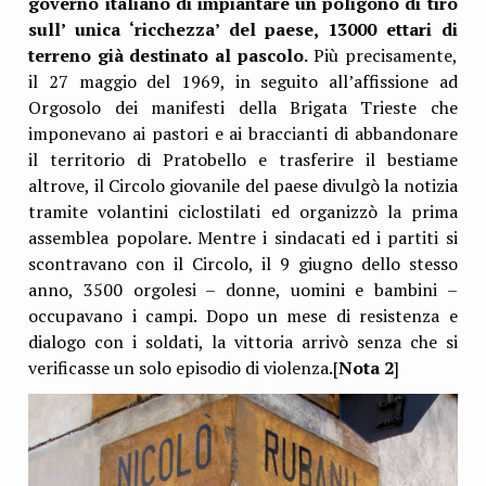
governo italiano di impiantare un poligono di tiro
sull’ unica ‘ricchezza’ del paese, 13000 ettari di
terreno già destinato al pascolo.
Più precisamente,
il 27 maggio del 1969, in seguito all’affissione ad
Orgosolo dei manifesti della Brigata Trieste che
imponevano ai pastori e ai braccianti di abbandonare
il territorio di Pratobello e trasferire il bestiame
altrove, il Circolo giovanile del paese divulgò la notizia
tramite volantini ciclostilati ed organizzò la prima
assemblea popolare. Mentre i sindacati ed i partiti si
scontravano con il Circolo, il 9 giugno dello stesso
anno, 3500 orgolesi – donne, uomini e bambini –
occupavano i campi. Dopo un mese di resistenza e
dialogo con i soldati, la vittoria arrivò senza che si
verificasse un solo episodio di violenza.[
Nota 2
]