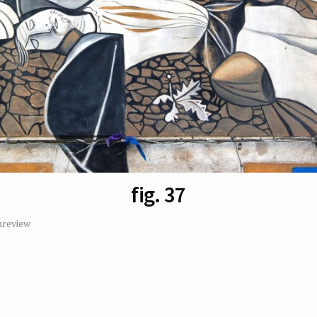
fig. 37
review