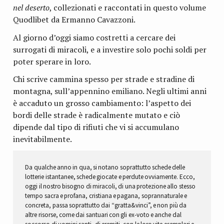
nel deserto
, collezionati e raccontati in questo volume
Quodlibet da Ermanno Cavazzoni.
Al giorno d’oggi siamo costretti a cercare dei
surrogati di miracoli, e a investire solo pochi soldi per
poter sperare in loro.
Chi scrive cammina spesso per strade e stradine di
montagna, sull’appennino emiliano. Negli ultimi anni
è accaduto un grosso cambiamento: l’aspetto dei
bordi delle strade è radicalmente mutato e ciò
dipende dal tipo di rifiuti che vi si accumulano
inevitabilmente.
Da qualche anno in qua, si notano soprattutto schede delle
lotterie istantanee, schede giocate e perdute ovviamente. Ecco,
oggi il nostro bisogno di miracoli, di una protezione allo stesso
tempo sacra e profana, cristiana e pagana, soprannaturale e
concreta, passa soprattutto dai “gratta&vinci”, e non più da
altre risorse, come dai santuari con gli ex-voto e anche dal