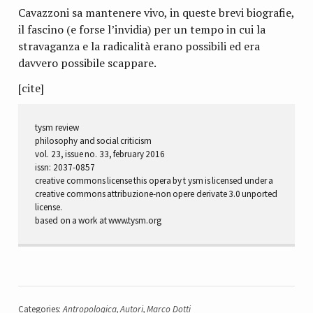
Cavazzoni sa mantenere vivo, in queste brevi biografie,
il fascino (e forse l’invidia) per un tempo in cui la
stravaganza e la radicalità erano possibili ed era
davvero possibile scappare.
[cite]
tysm review
philosophy and social criticism
vol. 23, issue no. 33, february 2016
issn: 2037-0857
creative commons license this opera by t ysm is licensed under a
creative commons attribuzione-non opere derivate 3.0 unported
license.
based on a work at www.tysm.org
Categories:
Antropologica
,
Autori
,
Marco Dotti