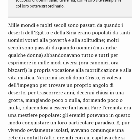
soccorso di uomini santi, di eremiti, con le loro vite esemplari e
col loro potere straordinario.
Mille mondi e molti secoli sono passati da quando i
deserti dell’Egitto e della Siria erano popolati da tanti
uomini votati alla povertà e alla solitudine; molti
secoli sono passati da quando uomini (ma anche
qualche donna) abbandonavano tutto e tutti per
esprimere in mille modi diversi (ora canonici, ora
bizzarri) la propria vocazione alla mortificazione e alla
vita mistica. Nei primi secoli dopo Cristo, ci voleva
dell’impegno per trovare un proprio angolo di
deserto, per trascorrere anni, decenni chiusi in una
grotta, mangiando poco o nulla, dormendo poco o
nulla, riducendosi a essere fantasmi. Fare l’eremita era
una mestiere popolare: gli eremiti potevano in questo
modo conquistare un loro particolare paradiso. E, pur
vivendo ovviamente isolati, avevano comunque una
rete di contatti (altri eremiti con cui capitava che si