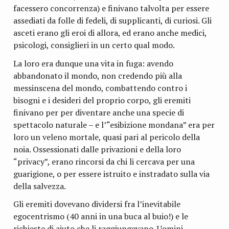
facessero concorrenza) e finivano talvolta per essere
assediati da folle di fedeli, di supplicanti, di curiosi. Gli
asceti erano gli eroi di allora, ed erano anche medici,
psicologi, consiglieri in un certo qual modo.
La loro era dunque una vita in fuga: avendo
abbandonato il mondo, non credendo più alla
messinscena del mondo, combattendo contro i
bisogni e i desideri del proprio corpo, gli eremiti
finivano per per diventare anche una specie di
spettacolo naturale – e l’“esibizione mondana” era per
loro un veleno mortale, quasi pari al pericolo della
noia. Ossessionati dalle privazioni e della loro
“privacy”, erano rincorsi da chi li cercava per una
guarigione, o per essere istruito e instradato sulla via
della salvezza.
Gli eremiti dovevano dividersi fra l’inevitabile
egocentrismo (40 anni in una buca al buio!) e le
richieste di aiuto che li raggiungevano. Uomini