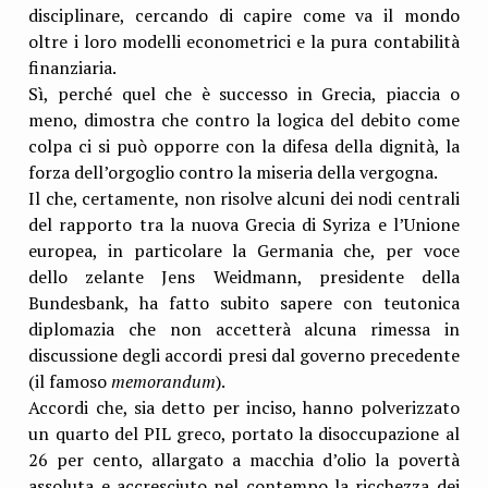
disciplinare, cercando di capire come va il mondo
oltre i loro modelli econometrici e la pura contabilità
finanziaria.
Sì, perché quel che è successo in Grecia, piaccia o
meno, dimostra che contro la logica del debito come
colpa ci si può opporre con la difesa della dignità, la
forza dell’orgoglio contro la miseria della vergogna.
Il che, certamente, non risolve alcuni dei nodi centrali
del rapporto tra la nuova Grecia di Syriza e l’Unione
europea, in particolare la Germania che, per voce
dello zelante Jens Weidmann, presidente della
Bundesbank, ha fatto subito sapere con teutonica
diplomazia che non accetterà alcuna rimessa in
discussione degli accordi presi dal governo precedente
(il famoso
memorandum
).
Accordi che, sia detto per inciso, hanno polverizzato
un quarto del PIL greco, portato la disoccupazione al
26 per cento, allargato a macchia d’olio la povertà
assoluta e accresciuto nel contempo la ricchezza dei