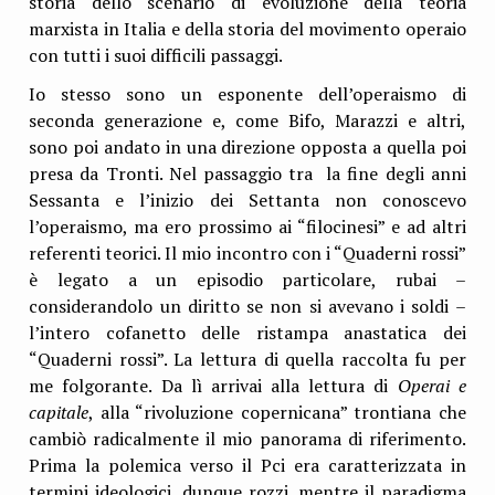
storia dello scenario di evoluzione della teoria
marxista in Italia e della storia del movimento operaio
con tutti i suoi difficili passaggi.
Io stesso sono un esponente dell’operaismo di
seconda generazione e, come Bifo, Marazzi e altri,
sono poi andato in una direzione opposta a quella poi
presa da Tronti. Nel passaggio tra la fine degli anni
Sessanta e l’inizio dei Settanta non conoscevo
l’operaismo, ma ero prossimo ai “filocinesi” e ad altri
referenti teorici. Il mio incontro con i “Quaderni rossi”
è legato a un episodio particolare, rubai –
considerandolo un diritto se non si avevano i soldi –
l’intero cofanetto delle ristampa anastatica dei
“Quaderni rossi”. La lettura di quella raccolta fu per
me folgorante. Da lì arrivai alla lettura di
Operai e
capitale
, alla “rivoluzione copernicana” trontiana che
cambiò radicalmente il mio panorama di riferimento.
Prima la polemica verso il Pci era caratterizzata in
termini ideologici, dunque rozzi, mentre il paradigma