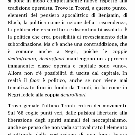
si pone in modo completamente nuovo rispetto alla
tradizione operaista. Trovo in Tronti, a questo punto,
elementi del pensiero apocalittico di Benjamin, di
Bloch, la politica come irruzione della trascendenza,
la politica che crea rottura e discontinuità assoluta. È
la politica che crea possibilità di rovesciamento della
subordinazione. Ma c’è anche una contraddizione, che
è comune anche a Negri, poiché le coppie
dentro/contro
,
dentro/fuori
mantengono un approccio
immanente: classe operaia e capitale sono «uno».
Allora non c’è possibilità di uscita dal capitale. In
realtà il
fuori
è politico, anche se non viene mai
tematizzato fino in fondo da Tronti, in lui come in
Negri fedele alla coppia
dentro/fuori
.
Trovo geniale l’ultimo Tronti critico dei movimenti.
Sul ’68 coglie punti veri, dalle pulsioni libertarie alla
liberazione degli spiriti animali del neocapitalismo,
anche se penso che non vada sottovalutato l’elemento
strutturale della costruzione di una forza lavoro