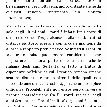
partito molto lontano dalle stesse posizioni
bersaniane (e, per molti versi, molto distante anche da
qualsiasi residuo riferimento alla sinistra
novecentesca).
Ma la tensione fra teoria e pratica non affiora certo
solo negli ultimi anni. Tronti è infatti l’iniziatore di
una tradizione, l’«operaismo» italiano, da cui si
distacca piuttosto presto e con la quale mantiene da
allora un rapporto problematico. Se infatti il Tronti di
«Classe operaia» può essere considerato come
l’ispiratore di buona parte delle sinistra radicale
italiana degli anni Settanta, di fatto si tratta di
esperienze politiche da cui il teorico romano rimane
sempre distante, e nei confronti delle quali non
nasconde anzi una certa ostilità, più che una semplice
diffidenza. Probabilmente non esiste però una vera e
propria contraddizione fra il Tronti ‘radicale’ degli
anni Sessanta e il Tronti ‘realista’ degli anni Settanta,
fra l’autore di
Operai e capitale
e il teorico che ritorna