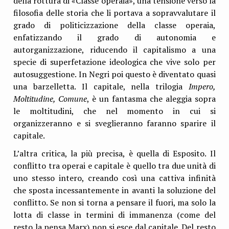
della rottura di «Classe operaia», una tensione verso la
filosofia delle storia che li portava a sopravvalutare il
grado di politicizzazione della classe operaia,
enfatizzando il grado di autonomia e
autorganizzazione, riducendo il capitalismo a una
specie di superfetazione ideologica che vive solo per
autosuggestione. In Negri poi questo è diventato quasi
una barzelletta. Il capitale, nella trilogia
Impero,
Moltitudine, Comune
, è un fantasma che aleggia sopra
le moltitudini, che nel momento in cui si
organizzeranno e si sveglieranno faranno sparire il
capitale.
L’altra critica, la più precisa, è quella di Esposito. Il
conflitto tra operai e capitale è quello tra due unità di
uno stesso intero, creando così una cattiva infinità
che sposta incessantemente in avanti la soluzione del
conflitto. Se non si torna a pensare il fuori, ma solo la
lotta di classe in termini di immanenza (come del
resto la pensa Marx) non si esce dal capitale. Del resto