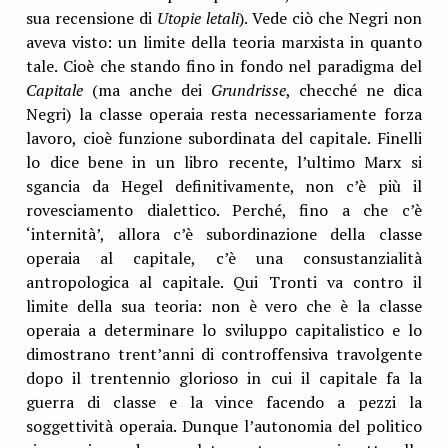
sua recensione di
Utopie letali
). Vede ciò che Negri non
aveva visto: un limite della teoria marxista in quanto
tale. Cioè che stando fino in fondo nel paradigma del
Capitale
(ma anche dei
Grundrisse
, checché ne dica
Negri) la classe operaia resta necessariamente forza
lavoro, cioè funzione subordinata del capitale. Finelli
lo dice bene in un libro recente, l’ultimo Marx si
sgancia da Hegel definitivamente, non c’è più il
rovesciamento dialettico. Perché, fino a che c’è
‘internità’, allora c’è subordinazione della classe
operaia al capitale, c’è una consustanzialità
antropologica al capitale. Qui Tronti va contro il
limite della sua teoria: non è vero che è la classe
operaia a determinare lo sviluppo capitalistico e lo
dimostrano trent’anni di controffensiva travolgente
dopo il trentennio glorioso in cui il capitale fa la
guerra di classe e la vince facendo a pezzi la
soggettività operaia. Dunque l’autonomia del politico