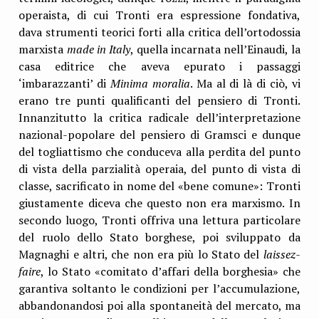
operaista, di cui Tronti era espressione fondativa,
dava strumenti teorici forti alla critica dell’ortodossia
marxista
made in Italy
, quella incarnata nell’Einaudi, la
casa editrice che aveva epurato i passaggi
‘imbarazzanti’ di
Minima moralia
. Ma al di là di ciò, vi
erano tre punti qualificanti del pensiero di Tronti.
Innanzitutto la critica radicale dell’interpretazione
nazional-popolare del pensiero di Gramsci e dunque
del togliattismo che conduceva alla perdita del punto
di vista della parzialità operaia, del punto di vista di
classe, sacrificato in nome del «bene comune»: Tronti
giustamente diceva che questo non era marxismo. In
secondo luogo, Tronti offriva una lettura particolare
del ruolo dello Stato borghese, poi sviluppato da
Magnaghi e altri, che non era più lo Stato del
laissez-
faire
, lo Stato «comitato d’affari della borghesia» che
garantiva soltanto le condizioni per l’accumulazione,
abbandonandosi poi alla spontaneità del mercato, ma