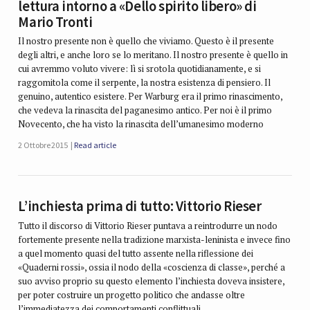
lettura intorno a «Dello spirito libero» di
Mario Tronti
Il nostro presente non è quello che viviamo. Questo è il presente
degli altri, e anche loro se lo meritano. Il nostro presente è quello in
cui avremmo voluto vivere: lì si srotola quotidianamente, e si
raggomitola come il serpente, la nostra esistenza di pensiero. Il
genuino, autentico esistere. Per Warburg era il primo rinascimento,
che vedeva la rinascita del paganesimo antico. Per noi è il primo
Novecento, che ha visto la rinascita dell’umanesimo moderno
2 Ottobre 2015
Read article
L’inchiesta prima di tutto: Vittorio Rieser
Tutto il discorso di Vittorio Rieser puntava a reintrodurre un nodo
fortemente presente nella tradizione marxista-leninista e invece fino
a quel momento quasi del tutto assente nella riflessione dei
«Quaderni rossi», ossia il nodo della «coscienza di classe», perché a
suo avviso proprio su questo elemento l’inchiesta doveva insistere,
per poter costruire un progetto politico che andasse oltre
l’immediatezza dei comportamenti conflittuali.