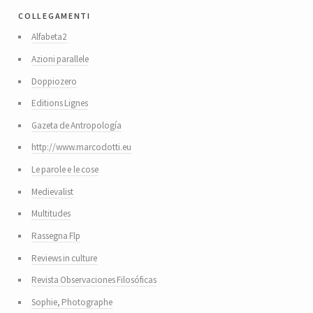
collegamenti
Alfabeta2
Azioni parallele
Doppiozero
Editions Lignes
Gazeta de Antropología
http://www.marcodotti.eu
Le parole e le cose
Medievalist
Multitudes
Rassegna Flp
Reviews in culture
Revista Observaciones Filosóficas
Sophie, Photographe