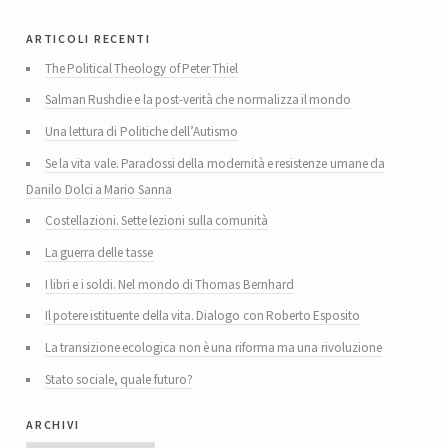
articoli recenti
The Political Theology of Peter Thiel
Salman Rushdie e la post-verità che normalizza il mondo
Una lettura di Politiche dell’Autismo
Se la vita vale. Paradossi della modernità e resistenze umane da
Danilo Dolci a Mario Sanna
Costellazioni. Sette lezioni sulla comunità
La guerra delle tasse
I libri e i soldi. Nel mondo di Thomas Bernhard
Il potere istituente della vita. Dialogo con Roberto Esposito
La transizione ecologica non è una riforma ma una rivoluzione
Stato sociale, quale futuro?
archivi