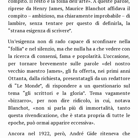
compito. Il resto è la follia dell’arte». A queste parole,
riprese da Henry James, Maurice Blanchot affidava il
compito – ambizioso, ma chiaramente improbabile – di
lambire, senza tentare per questo di definirla
,
la
“strana esigenza di scrivere”.
Un’esigenza non di rado capace di sconfinare nella
“follia” e nel silenzio, ma che nulla ha a che vedere con
la ricerca di consensi, fama e popolarità. L’occasione,
per tornare brevemente sulle parole «del nostro
vecchio maestro James», gli fu offerta, nei primi anni
Ottanta, dalla richiesta, presentatagli da un redattore
di “Le Monde”, di rispondere a un questionario sul
tema “gli scrittori e la gloria”. Tema vagamente
«bizzarro», per non dire ridicolo, in cui, notava
Blanchot, «non si parla più di immortalità, tanto
questa rivendicazione, che è stata propria di tutte le
epoche, può ormai apparire eccessiva».
Ancora nel 1922, però, André Gide riteneva che