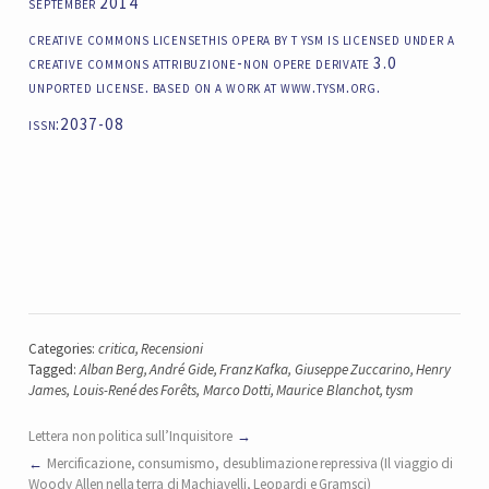
september 2014
creative commons licensethis opera by t ysm is licensed under a
creative commons attribuzione-non opere derivate 3.0
unported license. based on a work at www.tysm.org.
issn:2037-08
Categories:
critica
,
Recensioni
Tagged:
Alban Berg
,
André Gide
,
Franz Kafka
,
Giuseppe Zuccarino
,
Henry
James
,
Louis-René des Forêts
,
Marco Dotti
,
Maurice Blanchot
,
tysm
Lettera non politica sull’Inquisitore
Mercificazione, consumismo, desublimazione repressiva (Il viaggio di
Woody Allen nella terra di Machiavelli, Leopardi e Gramsci)