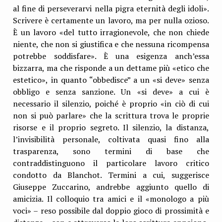
al fine di perseverarvi nella pigra eternità degli idoli».
Scrivere è certamente un lavoro, ma per nulla ozioso.
È un lavoro «del tutto irragionevole, che non chiede
niente, che non si giustifica e che nessuna ricompensa
potrebbe soddisfare». È una esigenza anch’essa
bizzarra, ma che risponde a un dettame più «etico che
estetico», in quanto “obbedisce” a un «si deve» senza
obbligo e senza sanzione. Un «si deve» a cui è
necessario il silenzio, poiché è proprio «in ciò di cui
non si può parlare» che la scrittura trova le proprie
risorse e il proprio segreto. Il silenzio, la distanza,
l’invisibilità personale, coltivata quasi fino alla
trasparenza, sono termini di base che
contraddistinguono il particolare lavoro critico
condotto da Blanchot. Termini a cui, suggerisce
Giuseppe Zuccarino, andrebbe aggiunto quello di
amicizia. Il colloquio tra amici e il «monologo a più
voci» – reso possibile dal doppio gioco di prossimità e