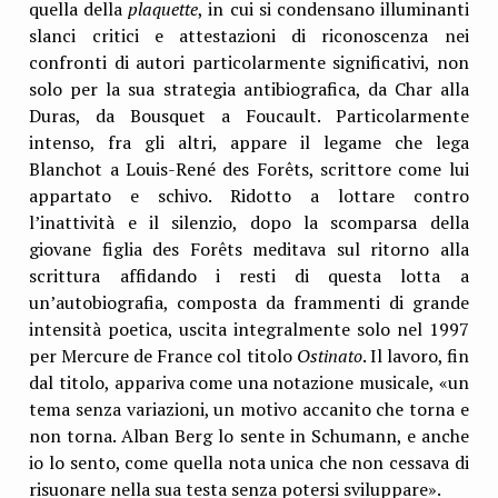
quella della
plaquette
, in cui si condensano illuminanti
slanci critici e attestazioni di riconoscenza nei
confronti di autori particolarmente significativi, non
solo per la sua strategia antibiografica, da Char alla
Duras, da Bousquet a Foucault. Particolarmente
intenso, fra gli altri, appare il legame che lega
Blanchot a Louis-René des Forêts, scrittore come lui
appartato e schivo. Ridotto a lottare contro
l’inattività e il silenzio, dopo la scomparsa della
giovane figlia des Forêts meditava sul ritorno alla
scrittura affidando i resti di questa lotta a
un’autobiografia, composta da frammenti di grande
intensità poetica, uscita integralmente solo nel 1997
per Mercure de France col titolo
Ostinato
. Il lavoro, fin
dal titolo, appariva come una notazione musicale, «un
tema senza variazioni, un motivo accanito che torna e
non torna. Alban Berg lo sente in Schumann, e anche
io lo sento, come quella nota unica che non cessava di
risuonare nella sua testa senza potersi sviluppare».