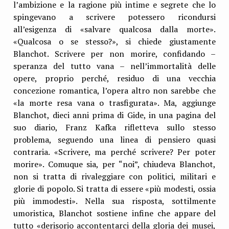
l’ambizione e la ragione più intime e segrete che lo
spingevano a scrivere potessero ricondursi
all’esigenza di «salvare qualcosa dalla morte».
«Qualcosa o se stesso?», si chiede giustamente
Blanchot. Scrivere per non morire, confidando –
speranza del tutto vana – nell’immortalità delle
opere, proprio perché, residuo di una vecchia
concezione romantica, l’opera altro non sarebbe che
«la morte resa vana o trasfigurata». Ma, aggiunge
Blanchot, dieci anni prima di Gide, in una pagina del
suo diario, Franz Kafka rifletteva sullo stesso
problema, seguendo una linea di pensiero quasi
contraria. «Scrivere, ma perché scrivere? Per poter
morire». Comuque sia, per “noi”, chiudeva Blanchot,
non si tratta di rivaleggiare con politici, militari e
glorie di popolo. Si tratta di essere «più modesti, ossia
più immodesti». Nella sua risposta, sottilmente
umoristica, Blanchot sostiene infine che appare del
tutto «derisorio accontentarci della gloria dei musei,