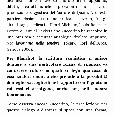
distanza – con e attraverso la loro scrittura appaiono,
difatti, caratteristiche prevalenti nella tarda
produzione saggistica dell’autore di Quain. A questa
particolarissima attitudine critica si devono, fra gli
altri, i saggi dedicati a Henri Michaux, Louis-René des
Forêts e Samuel Beckett che Zuccarino ha raccolto in
una preziosa e accurata antologia titolata, appunto,
Noi lavoriamo nelle tenebre
(Joker-I libri dell’Arca,
Genova 2006).
Per Blanchot, la scrittura saggistica si unisce
dunque a una particolare forma di rinuncia «a
conoscere coloro ai quali ci lega qualcosa di
essenziale», rinuncia che prelude alla possibilità
di meglio «accoglierli nel rapporto con l’ignoto in
cui essi ci accolgono, anche noi, nella nostra
lontananza».
Come osserva ancora Zuccarino, la predilezione per
questo dialogo a distanza si sposa con una forma,