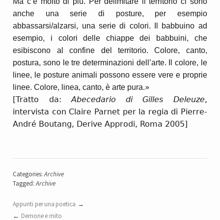
Ma c’è molto di più. Per delimitare il territorio ci sono
anche una serie di posture, per esempio
abbassarsi/alzarsi, una serie di colori. Il babbuino ad
esempio, i colori delle chiappe dei babbuini, che
esibiscono al confine del territorio. Colore, canto,
postura, sono le tre determinazioni dell’arte. Il colore, le
linee, le posture animali possono essere vere e proprie
»
linee. Colore, linea, canto, è arte pura.
[Tratto da:
Abecedario di Gilles Deleuze
,
intervista con Claire Parnet per la regia di Pierre-
André Boutang, Derive Approdi, Roma 2005]
Categories:
Archive
Tagged:
Archive
Appunti per una poetica
Demone e mito