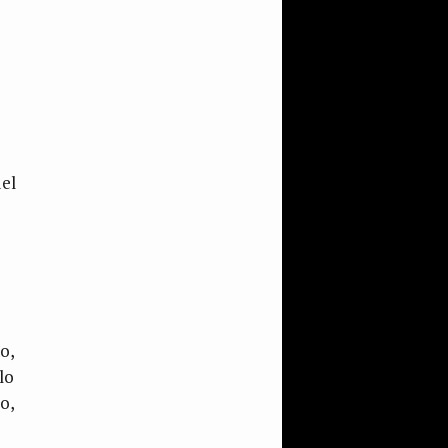
del
o,
lo
o,