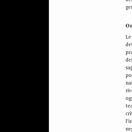
ge
Om
Le
de
pr
del
sap
po
na
riv
og
tea
cr
l’
ne