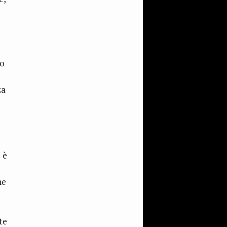
so
za
 è
he
te