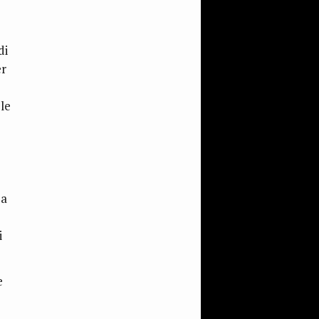
di
er
le
za
i
e