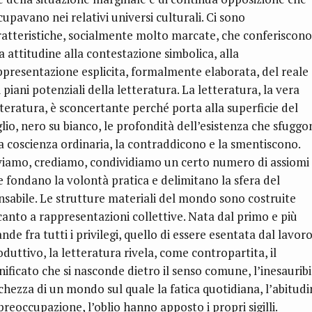
upavano nei relativi universi culturali. Ci sono
ratteristiche, socialmente molto marcate, che conferiscono
a attitudine alla contestazione simbolica, alla
ppresentazione esplicita, formalmente elaborata, del reale
 piani potenziali della letteratura. La letteratura, la vera
tteratura, è sconcertante perché porta alla superficie del
glio, nero su bianco, le profondità dell’esistenza che sfugg
la coscienza ordinaria, la contraddicono e la smentiscono.
viamo, crediamo, condividiamo un certo numero di assiomi
e fondano la volontà pratica e delimitano la sfera del
nsabile. Le strutture materiali del mondo sono costruite
canto a rappresentazioni collettive. Nata dal primo e più
nde fra tutti i privilegi, quello di essere esentata dal lavor
oduttivo, la letteratura rivela, come contropartita, il
nificato che si nasconde dietro il senso comune, l’inesauribi
cchezza di un mondo sul quale la fatica quotidiana, l’abitudi
preoccupazione, l’oblio hanno apposto i propri sigilli.