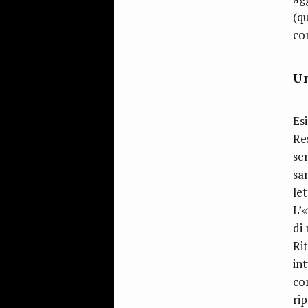
(q
con
Un
Es
Res
se
sa
le
L’
di
Ri
int
co
rip