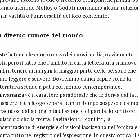
uando uscirono Molloy o Godot) non hanno alcuna relazio
 la vastità o l’universalità del loro contenuto.
 diverso rumore del mondo
iste la temibile concorrenza dei nuovi media, ovviamente.
ta però il fatto che l’ambito in cui la letteratura si muove
mbra tenere ai margini la maggior parte delle persone che
nno leggere e scrivere. Dovremmo quindi capire come la
tteratura scende a patti col mondo contemporaneo.
«invarianza» è il carattere paradossale che le deriva dal fat
 nascere in un luogo separato, in un tempo sospeso e calmo
traendosi dalla comunità di azione e di parola, lo scrittore
uisce cio che la fretta, l’agitazione, i conflitti, la
ncentrazione di energie e di visioni lasciavano nell’ombra e
orta tutto nel registro dell’espressione. In questa ottica, il