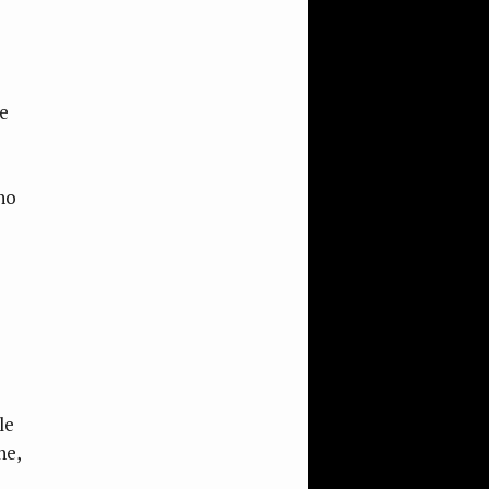
 e
ono
o
le
ne,