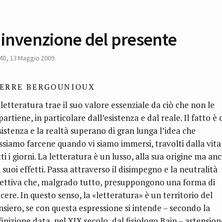
’invenzione del presente
MD
,
13 Maggio 2009
IERRE BERGOUNIOUX
 letteratura trae il suo valore essenziale da ciò che non le
artiene, in particolare dall’esistenza e dal reale. Il fatto è 
sistenza e la realtà superano di gran lunga l’idea che
ssiamo farcene quando vi siamo immersi, travolti dalla vita
ti i giorni. La letteratura è un lusso, alla sua origine ma an
 suoi effetti. Passa attraverso il disimpegno e la neutralità
fettiva che, malgrado tutto, presuppongono una forma di
cere. In questo senso, la «letteratura» è un territorio del
nsiero, se con questa espressione si intende – secondo la
inizione data, nel XIX secolo, dal fisiologo Bain – astension