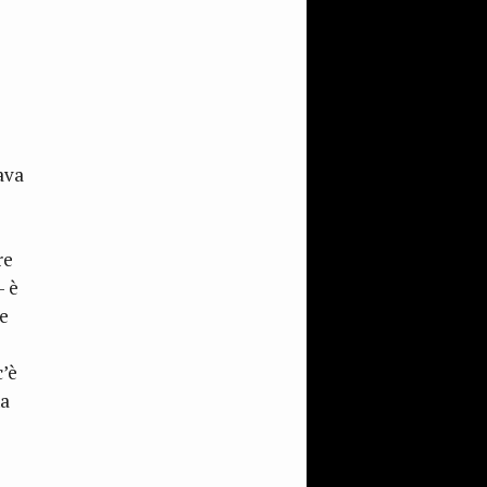
ava
re
– è
ue
c’è
na