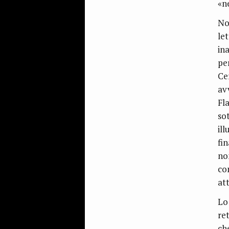
«n
No
let
in
pe
Ce
av
Fl
so
il
fi
no
co
at
Lo 
ret
ch