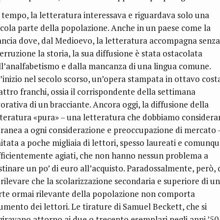
 tempo, la letteratura interessava e riguardava solo una
ccola parte della popolazione. Anche in un paese come la
ancia dove, dal Medioevo, la letteratura accompagna senza
erruzione la storia, la sua diffusione è stata ostacolata
ll’analfabetismo e dalla mancanza di una lingua comune.
l’inizio nel secolo scorso, un’opera stampata in ottavo cost
attro franchi, ossia il corrispondente della settimana
orativa di un bracciante. Ancora oggi, la diffusione della
tteratura «pura» – una letteratura che dobbiamo considera
tranea a ogni considerazione e preoccupazione di mercato 
mitata a poche migliaia di lettori, spesso laureati e comunq
fficientemente agiati, che non hanno nessun problema a
stinare un po’ di euro all’acquisto. Paradossalmente, però, 
 rilevare che la scolarizzazione secondaria e superiore di u
rte ormai rilevante della popolazione non comporta
aumento dei lettori. Le tirature di Samuel Beckett, che si
giravano attorno ai due o trecento esemplari negli anni ’50