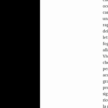
occ
ca
un
ra
dei
le
fo
al
Vi
ch
pe
ac
gra
pr
sig
ri
la 