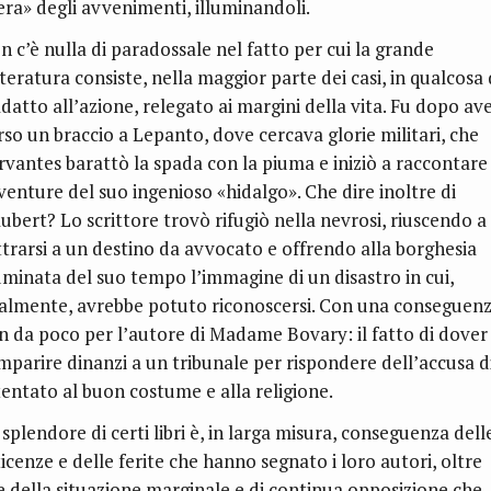
era» degli avvenimenti, illuminandoli.
n c’è nulla di paradossale nel fatto per cui la grande
teratura consiste, nella maggior parte dei casi, in qualcosa 
adatto all’azione, relegato ai margini della vita. Fu dopo av
rso un braccio a Lepanto, dove cercava glorie militari, che
rvantes barattò la spada con la piuma e iniziò a raccontare 
venture del suo ingenioso «hidalgo». Che dire inoltre di
aubert? Lo scrittore trovò rifugiò nella nevrosi, riuscendo a
ttrarsi a un destino da avvocato e offrendo alla borghesia
luminata del suo tempo l’immagine di un disastro in cui,
nalmente, avrebbe potuto riconoscersi. Con una conseguen
n da poco per l’autore di Madame Bovary: il fatto di dover
mparire dinanzi a un tribunale per rispondere dell’accusa d
tentato al buon costume e alla religione.
splendore di certi libri è, in larga misura, conseguenza dell
icenze e delle ferite che hanno segnato i loro autori, oltre
e della situazione marginale e di continua opposizione che