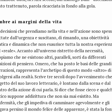
sto trattenuto, parola ricacciata in fondo alla gola.
bre ai margini della vita
 decisioni che prendiamo nella vita e nell’azione sono spes
ttate dall’urgenza e suscitano, di rimando, una obiettività
atica e dinamica che non esaurisce tutta la nostra esperien
 «reale». Accanto all’universo ristretto della necessità,
piamo che ne esistono altri, paralleli, sorti da differenti
sizioni di pensiero. Omero, che ha posto le basi delle grandi
rrazioni, rappresenta l’archetipo di questo modo «altro» di
olgersi alla realtà. Scrive tre secoli dopo l’avvenimento che
getto del suo lavoro letterario, è lontano dalla scena e dal
tro della azione di cui parla. Si dice che fosse cieco e qualc
itico suppone addirittura che non sia mai esistito. Ma
infermità, che gli impediva di camminare agevolmente e gli
gava persino il mondo felice delle apparenze, è stata la fon