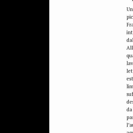
Un
pi
Fr
int
da
Al
qu
lav
le
es
li
su
de
da
pa
l’
ag