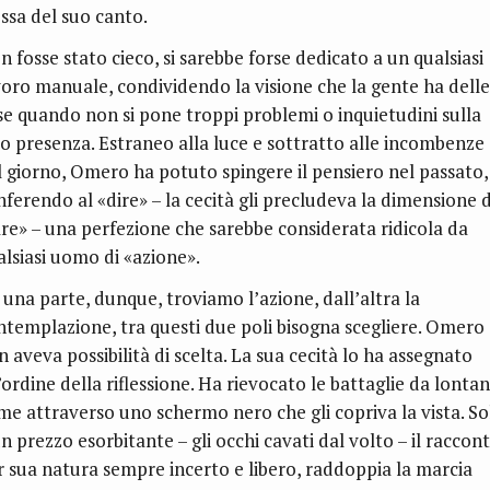
essa del suo canto.
n fosse stato cieco, si sarebbe forse dedicato a un qualsiasi
voro manuale, condividendo la visione che la gente ha delle
se quando non si pone troppi problemi o inquietudini sulla
ro presenza. Estraneo alla luce e sottratto alle incombenze
l giorno, Omero ha potuto spingere il pensiero nel passato,
nferendo al «dire» – la cecità gli precludeva la dimensione 
are» – una perfezione che sarebbe considerata ridicola da
alsiasi uomo di «azione».
 una parte, dunque, troviamo l’azione, dall’altra la
ntemplazione, tra questi due poli bisogna scegliere. Omero
 aveva possibilità di scelta. La sua cecità lo ha assegnato
’ordine della riflessione. Ha rievocato le battaglie da lontan
me attraverso uno schermo nero che gli copriva la vista. So
n prezzo esorbitante – gli occhi cavati dal volto – il raccont
r sua natura sempre incerto e libero, raddoppia la marcia