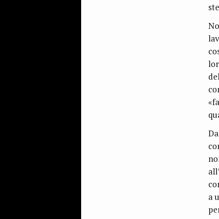
st
No
la
co
lo
de
co
«f
qu
Da
co
non
all
co
a u
pe