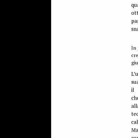
qu
ot
pa
sna
In 
cr
giu
L’
su
il
ch
al
te
ca
Ma
cos