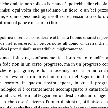
alche ondata non solleva l’oceano. Si potrebbe dire che si
timisti ogni volta che guardiamo un fiore, o un bel pezzo
ne, e siamo pessimisti ogni volta che pensiamo a coloro 
turano il pane e uccidono i fiori.
politica si tende a considerare ottimista l’uomo di sinistra pe
ede nel progresso, in opposizione all’uomo di destra che 
dica i propri simili suscettibili di miglioramento.
uomo di sinistra, conformemente al suo credo, manifesta
a fede non in un certo progresso, ma in un progresso cer
 che è più grave, e lo fa assomigliare ai primi cristi
e credevano a un prossimo ritorno del Signore in ter
la
parusìa
. In questa nostra epoca, in cui il progre
cnologico si è costantemente accompagnato a catastrofi
lamità, sarebbe un atteggiamento fideistico alquanto ingen
 in che cosa è diverso l’uomo di sinistra, ottimista a o
to, dal capitalista di destra che anche lui sogna il progress