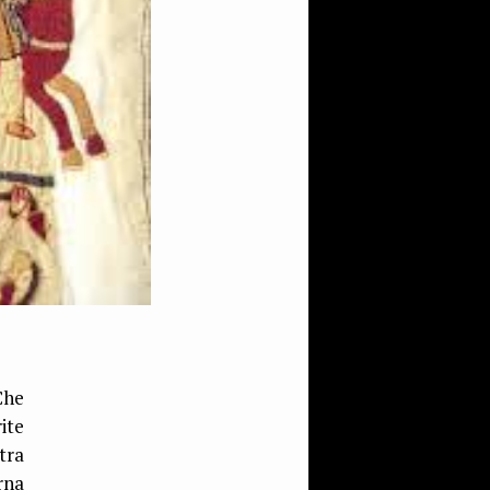
Che
ite
 tra
rna