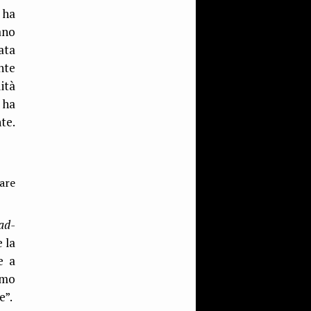
 ha
ano
ata
nte
ità
 ha
te.
are
ad-
e la
e a
lmo
e”.