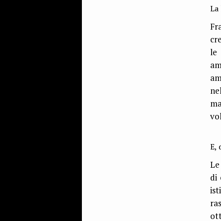
La 
Fr
cre
le
am
am
ne
ma
vo
E, 
Le
di
is
ra
ot