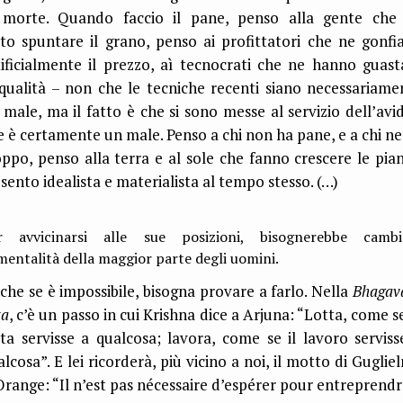
 morte. Quando faccio il pane, penso alla gente che
tto spuntare il grano, penso ai profittatori che ne gonfi
tificialmente il prezzo, aì tecnocrati che ne hanno guast
 qualità – non che le tecniche recenti siano necessariame
 male, ma il fatto è che si sono messe al servizio dell’avid
e è certamente un male. Penso a chi non ha pane, e a chi ne
oppo, penso alla terra e al sole che fanno crescere le pian
 sento idealista e materialista al tempo stesso. (…)
r avvicinarsi alle sue posizioni, bisognerebbe cambi
mentalità della maggior parte degli uomini.
che se è impossibile, bisogna provare a farlo. Nella
Bhagav
ta
, c’è un passo in cui Krishna dice a Arjuna: “Lotta, come s
tta servisse a qualcosa; lavora, come se il lavoro serviss
alcosa”. E lei ricorderà, più vicino a noi, il motto di Guglie
Orange: “Il n’est pas nécessaire d’espérer pour entreprendr