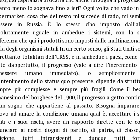
anto meno lo sognava fino a ieri? Ogni volta che vado in
permarket, cosa che del resto mi succede di rado, mi sem
essere in Russia. È lo stesso cibo imposto dall’al
solutamente uguale in ambedue i sistemi, con la s
fferenza che qui i prodotti sono imposti dalle multinazional
da degli organismi statali In un certo senso, gli Stati Uniti 
trettanto totalitari dell’URSS, e in ambedue i paesi, come 
sto dappertutto, il progresso (vale a dire l’incremento 
nessere umano immediato), o semplicemente
ntenimento dello status quo presente, dipende da strutt
mpre più complesse e sempre più fragili. Come il be
anesimo del borghese del 1900, il progresso a getto conti
un sogno che appartiene al passato. Bisogna imparare
ovo ad amare la condizione umana qual è, accettare i s
miti e i suoi rischi, avere un rapporto dirette con le co
nunciare ai nostri dogmi di partito, di patria, di classe,
ligione, tutti intransigenti e dunque tutti fori