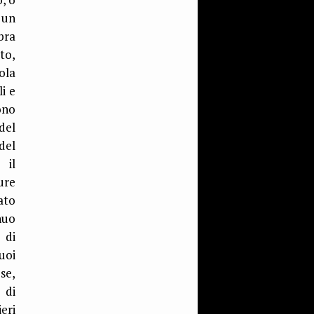
 un
bra
to,
ola
i e
sono
del
del
 il
ure
ato
nuo
 di
uoi
se,
 di
eri