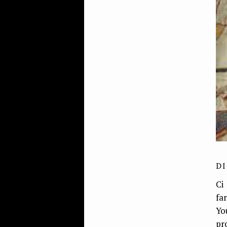
DI
Ci
fa
Yo
pr