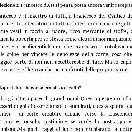
lezione si Francesco d’Assisi pensa possa ancora venir recepit
ancesco è il maestro di tutti, il Francesco del Cantico de
ature, il contestatore di tutti i contestatori, colui che get
 sue vesti in faccia al padre, ricco mercante di stoffe, 
ava la povertà per se stessa come alcuni di noi riimparano
are. E non dimentichiamo che Francesco si rotolava n
lle spine per vincere le debolezze della carne, cosa che
ggior parte di noi non accetterebbe dì fare. Ma lo capis
leva essere libero anche nei confronti della propria carne.
dopo di lui, chi considera al suo livello?
 ho già citato parecchi grandi nomi. Questo perpetuo influ
 esseri degni di essere amati e ammirati, questa spinta qu
tintiva di certe creature umane verso la trascende
ssicura e consola; costituisce, se vuole, la nostra parte
timismo.Ma pochi raggi di luce non rischiarano la notte