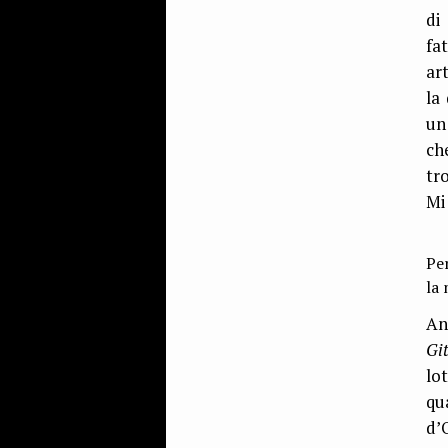
di
fa
ar
la
un
ch
tr
Mi
Pe
la 
An
Gi
lo
qu
d’