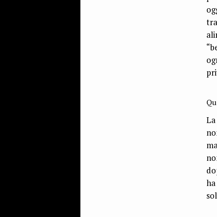
og
tr
al
“b
og
pr
Qua
La
no
ma
no
do
ha
sol