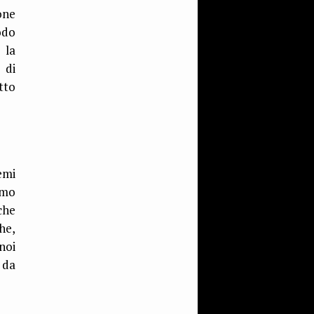
one
odo
 la
 di
tto
emi
emo
che
he,
noi
 da