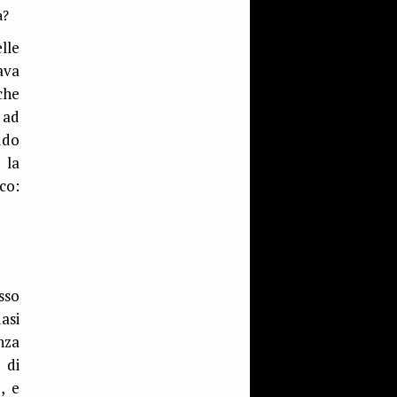
a?
lle
tava
che
 ad
udo
 la
co:
sso
asi
nza
 di
, e