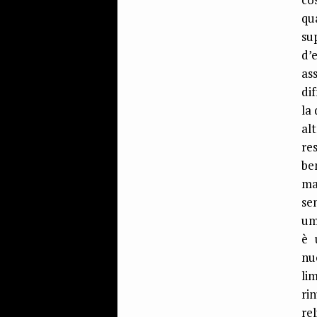
qu
su
d’
as
di
la 
al
re
be
ma
se
um
è 
nu
li
ri
re