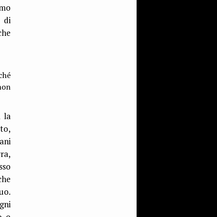
amo
 di
che
rché
non
 la
to,
ani
ra,
sso
che
uo.
gni
o, o