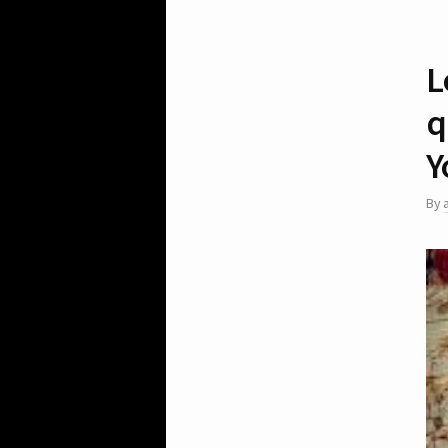
L
q
Y
By