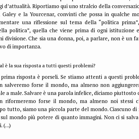
gi d’attualità. Riportiamo qui uno stralcio della conversazi
a Galey e la Yourcenar, convinti che possa in qualche m
imentare una riflessione sul tema della “politica prima”,
ella politica”, quella che viene prima di ogni istituzione e
ni divisione. Che sia una donna, poi, a parlare, non è un fa
ivo di importanza.
l è la sua risposta a tutti questi problemi?
 prima risposta è porseli. Se stiamo attenti a questi probl
n salveremo forse il mondo, ma almeno non aggiunger
le a male. Salvare è una parola infelice, diciamo piuttosto 
n riformeremo forse il mondo, ma almeno noi stessi c
po tutto, siamo una piccola parte del mondo. Ciascuno di 
 sul mondo più potere di quanto immagini. Non ci si salva
i. (…)