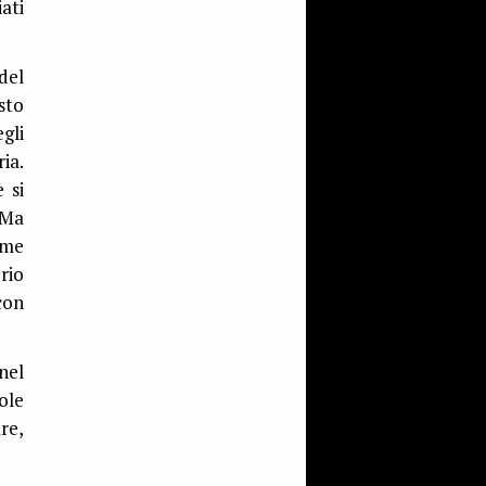
ati
del
sto
gli
ia.
 si
 Ma
ome
rio
con
nel
ole
re,