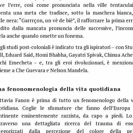
ve l’erre, così come pronunciata nella ville tentaculai
venta una meta che tradisce, sotto la maschera bianca,
lle nera: “Garrrçon, un vè de biè”, il rafforzare la prima err
adito dalla mancata pronuncia delle successive, l’incons
rla anche quando omette un fonema.
li studi post-coloniali è indicato tra gli ispiratori – con St
ll, Eduard Said, Homi Bhabha, Gayatri Spivak, Chinua Ache
chi Emecheta – e, tra gli eroi rivoluzionari, è menzion
sieme a Che Guevara e Nelson Mandela.
a fenonomenologia della vita quotidiana
ttavia Fanon è prima di tutto un fenomenologo della v
otidiana. Coglie le sfumature che fanno dell’Europa
ntinente eminentemente razzista, da capo a piedi. Lo
traverso una dettagliata ricerca del trauma di ess
tegorizzati dalla percezione del colore della pel