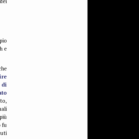
dei
pio
h e
che
ire
 di
ato
to,
ali
più
 fu
uti