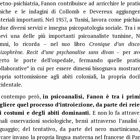
 etno-psichiatria, Fanon contribuisce ad arricchire le prati
iniche e le indagini di Collomb e Devereux aggiunge
teriali importanti. Nel 1957, a Tunisi, lavora come psichia
 due diversi servizi e insegna psicopatologia sociale. Tra i s
lievi una delle più importanti psicoanaliste tunisine, N
mni, lo ricorda – nel suo libro
Cronique d’un disco
hizophrène. Recit d’une psychanalise sans divan –
per av
erto le porte dell’ospedale, fermando quelle prati
ollaborative” in cui per essere dimessi bisognava mostrare
opria sottomissione agli abiti coloniali, la propria docil
cidentale.
 contempo però,
in psicoanalisi, Fanon è tra i prim
gliere quel processo d’introiezione, da parte dei reiet
i costumi e degli abiti dominanti.
E non lo fa attrave
nali osservazioni sociologiche, bensì attraverso l’analisi 
nguaggio; del tentativo, da parte del nero martinicano,
rcare invano la propria lingua materna nel francese di Pari