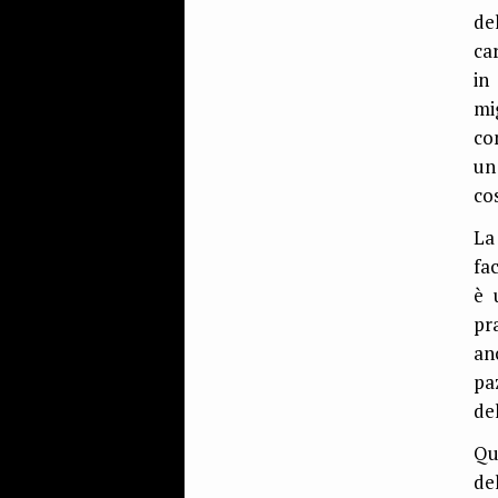
de
ca
in
mi
co
un
co
La
fa
è 
pr
an
pa
del
Qu
de