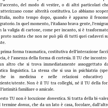
ll’accento, del modo di vestire, o di altri particolari che
ratterizzano come alterità costitutiva. Lo abbiamo scoper
 Italia, molto tempo dopo, quando è apparso il fenom
gratorio. In quel momento, l’italiano brava gente, l’emigra
n la valigia di cartone, come per incanto, si è trasformato
 proto nazista che non ne può più di tutti quei cadaveri su
ste.
 prima forma traumatica, costitutiva dell’interazione facci
ccia, è l’assenza della forma di cortesia. Il TU che incontro 
un altro che si trova immediatamente assoggettato da
atica linguistica. La stessa che si usa in psichiatria (spe
che in medicina e nelle relazioni educative) 
ziente/utente. Non è il TU tra colleghi, né il TU della fo
l’intimità familiare o amicale.
esto TU non è locuzione
dom
estica. Si tratta della bi-val
l termine
domus
, che da un lato è casa, focolare, dall’altr