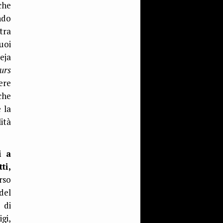
che
ndo
tra
uoi
eja
urs
ere
che
 la
ità
i a
ti,
rso
del
 di
gi,