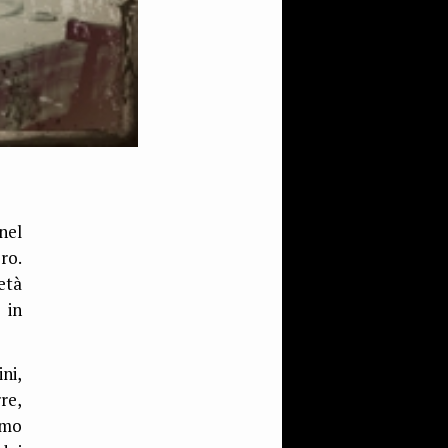
nel
ro.
età
 in
ni,
re,
smo