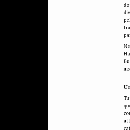
do
di
pe
tr
pa
Neg
Ha
Bu
in
Un
Tu
qu
co
at
ca