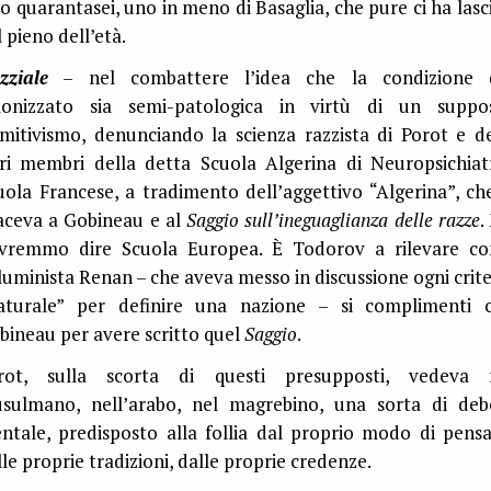
lo quarantasei, uno in meno di Basaglia, che pure ci ha lasci
 pieno dell’età.
zziale
– nel combattere l’idea che la condizione 
lonizzato sia semi-patologica in virtù di un suppo
imitivismo, denunciando la scienza razzista di Porot e de
tri membri della detta Scuola Algerina di Neuropsichiatr
uola Francese, a tradimento dell’aggettivo “Algerina”, che
faceva a Gobineau e al
Saggio sull’ineguaglianza delle razze
.
vremmo dire Scuola Europea. È Todorov a rilevare c
illuminista Renan – che aveva messo in discussione ogni crite
aturale” per definire una nazione – si complimenti 
bineau per avere scritto quel
Saggio
.
rot, sulla scorta di questi presupposti, vedeva 
sulmano, nell’arabo, nel magrebino, una sorta di deb
ntale, predisposto alla follia dal proprio modo di pensa
lle proprie tradizioni, dalle proprie credenze.