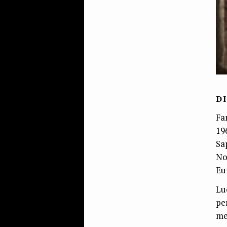
D
Fa
19
Sa
No
Eu
Lu
pe
me