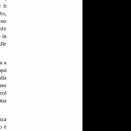
 ti
to,
eno
nte
 in
lle
a a
qui
lla
sso
col
rma
enza
o è