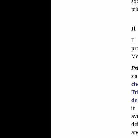
so
pi
Il
Il
pr
Mo
Ps
si
ch
Tr
de
in
av
de
ap