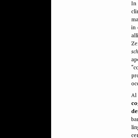
In
cl
ma
in
al
Ze
sc
ap
“c
pr
oc
Al
co
de
ba
li
ce