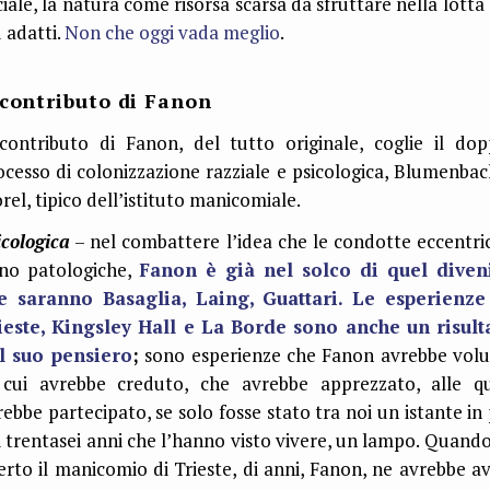
ciale, la natura come risorsa scarsa da sfruttare nella lotta 
ù adatti.
Non che oggi vada meglio
.
 contributo di Fanon
 contributo di Fanon, del tutto originale, coglie il dop
ocesso di colonizzazione razziale e psicologica, Blumenbac
rel, tipico dell’istituto manicomiale.
icologica
– nel combattere l’idea che le condotte eccentri
ano patologiche,
Fanon è già nel solco di quel diven
e saranno Basaglia, Laing, Guattari. Le esperienze
ieste, Kingsley Hall e La Borde sono anche un risult
l suo pensiero
;
sono esperienze che Fanon avrebbe volu
 cui avrebbe creduto, che avrebbe apprezzato, alle qu
rebbe partecipato, se solo fosse stato tra noi un istante in 
i trentasei anni che l’hanno visto vivere, un lampo. Quando
erto il manicomio di Trieste, di anni, Fanon, ne avrebbe av