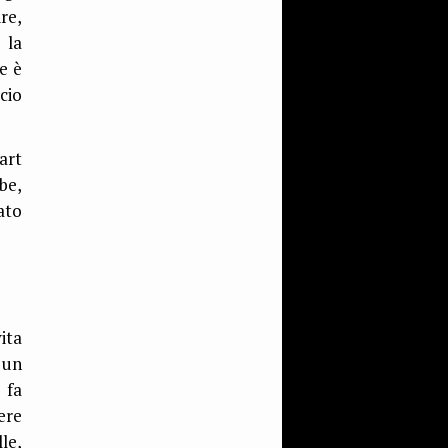
re,
 la
e è
cio
uart
be,
ato
ita
 un
 fa
ere
le,