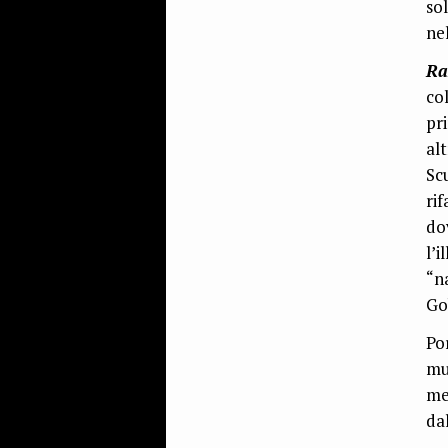
so
nel
Ra
co
pr
al
Sc
ri
do
l’
“n
Go
Po
mu
me
da