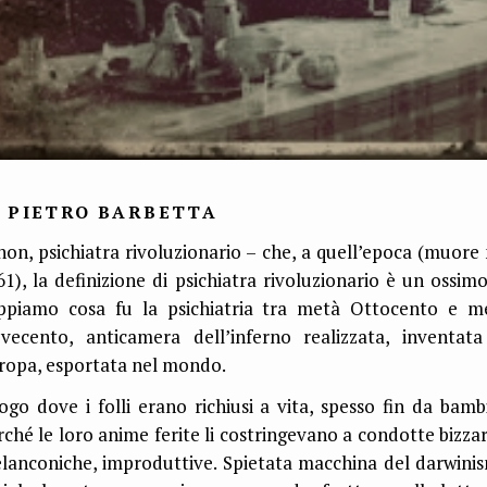
I PIETRO BARBETTA
non, psichiatra rivoluzionario – che, a quell’epoca (muore 
61), la definizione di psichiatra rivoluzionario è un ossimo
ppiamo cosa fu la psichiatria tra metà Ottocento e m
vecento, anticamera dell’inferno realizzata, inventata
ropa, esportata nel mondo.
ogo dove i folli erano richiusi a vita, spesso fin da bambi
rché le loro anime ferite li costringevano a condotte bizzar
lanconiche, improduttive. Spietata macchina del darwini