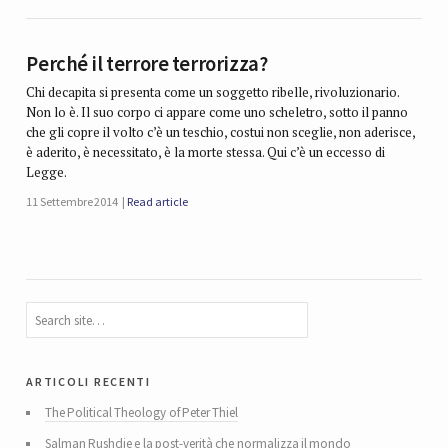
Perché il terrore terrorizza?
Chi decapita si presenta come un soggetto ribelle, rivoluzionario.
Non lo è. Il suo corpo ci appare come uno scheletro, sotto il panno
che gli copre il volto c’è un teschio, costui non sceglie, non aderisce,
è aderito, è necessitato, è la morte stessa. Qui c’è un eccesso di
Legge.
11 Settembre 2014
Read article
articoli recenti
The Political Theology of Peter Thiel
Salman Rushdie e la post-verità che normalizza il mondo