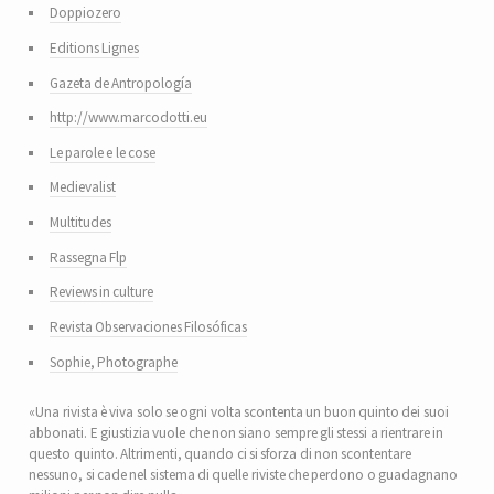
Doppiozero
Editions Lignes
Gazeta de Antropología
http://www.marcodotti.eu
Le parole e le cose
Medievalist
Multitudes
Rassegna Flp
Reviews in culture
Revista Observaciones Filosóficas
Sophie, Photographe
«Una rivista è viva solo se ogni volta scontenta un buon quinto dei suoi
abbonati. E giustizia vuole che non siano sempre gli stessi a rientrare in
questo quinto. Altrimenti, quando ci si sforza di non scontentare
nessuno, si cade nel sistema di quelle riviste che perdono o guadagnano