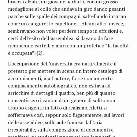
braccia alzate, un giovane barbuto, con un grosso
medaglione al collo che andava in giro dando pesanti
pacche sulle spalle dei compagni, saltellando intorno
come un canguretto capellone… Alcuni altri, invece,
sembravano non voler perdere tempo in effusioni e,
certi dell’esito dell’assemblea, si davano da fare
riempiendo cartelli e muri con un profetico “la facoltà
è occupata”»
[2]
.
L’occupazione dell’università era naturalmente il
pretesto per mettere in scena un intero catalogo di
accoppiamenti, ma l’autore, forse con un certo
compiacimento autobiografico, non esitava ad
arricchire di dettagli il quadro, ben più di quanto
consentissero i canoni di un genere di solito non
troppo esigente in fatto di realismo. Aletti si
soffermava così, seppur solo fugacemente, sui lavori
delle assemblee, sulle aule fumose dall’aria
irrespirabile, sulla composizione di documenti e
manifesti, su studenti impegnati con lampostil e