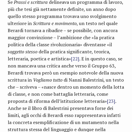
Se
Prassi e scrittura
delineava un programma di lavoro,
più che tesi già nettamente definite, un anno dopo
quello stesso programma trovava uno svolgimento
ulteriore in
Scrittura e movimento
, un testo nel quale
Berardi tornava a ribadire – se possibile, con ancora
maggior convinzione – l’ambizione che «la pratica
politica della classe rivoluzionaria» diventasse «il
soggetto stesso
della pratica significante, teorica,
letteraria, poetica e artistica»
[22]
. E in questo caso, se
non mancava una critica anche verso il Gruppo 63,
Berardi trovava però un esempio notevole della nuova
scrittura in
Vogliamo tutto
di Nanni Balestrini, un testo
che – scriveva – «nasce dentro un momento della lotta
di classe, e non come battaglia letteraria, come
proposta di riforma dell’istituzione letteraria»
[23]
.
Anche se il libro di Balestrini presentava forse dei
limiti, agli occhi di Berardi esso rappresentava infatti
la concreta esemplificazione di un mutamento nella
struttura stessa del linguaggio e dunque nella