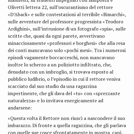
Olivetti lettera 22, sull’oscurantismo del rettore
«D’Aback» e sulle contestazioni al terribile «Bimarchi»,
sulle avventure del professore progressista «Teodoro
Ardighini», sull’intrusione di un fotografo «spia», sulle
scritte che, quasi da ogni parete, avvertivano
minacciosamente «professori e borghesi» che alla resa
dei conti mancavano solo «pochi mesi». Tra i numerosi
episodi vagamente boccacceschi, non mancavano
inoltre lo scherzo a un poliziotto infiltrato, che,
denudato con un imbroglio, si trovava esposto al
pubblico ludibrio, o l’episodio in cui il rettore veniva
scacciato dal suo studio da una ragazzina
impertinente, che gli dava del «tu» con «sprezzante
naturalezza» e lo invitava energicamente ad
andarsene:
«Questa volta il Rettore non riuscì a nascondere il suo
imbarazzo. Di fronte a quella ragazzina, che gli parlava
con quelle sue cosce sfrontatamente in mostra, capì,