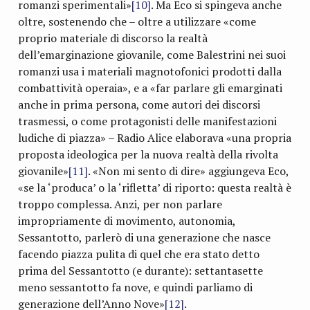
romanzi sperimentali»
[10]
. Ma Eco si spingeva anche
oltre, sostenendo che – oltre a utilizzare «come
proprio materiale di discorso la realtà
dell’emarginazione giovanile, come Balestrini nei suoi
romanzi usa i materiali magnotofonici prodotti dalla
combattività operaia», e a «far parlare gli emarginati
anche in prima persona, come autori dei discorsi
trasmessi, o come protagonisti delle manifestazioni
ludiche di piazza» – Radio Alice elaborava «una propria
proposta ideologica per la nuova realtà della rivolta
giovanile»
[11]
. «Non mi sento di dire» aggiungeva Eco,
«se la ‘produca’ o la ‘rifletta’ di riporto: questa realtà è
troppo complessa. Anzi, per non parlare
impropriamente di movimento, autonomia,
Sessantotto, parlerò di una generazione che nasce
facendo piazza pulita di quel che era stato detto
prima del Sessantotto (e durante): settantasette
meno sessantotto fa nove, e quindi parliamo di
generazione dell’Anno Nove»
[12]
.