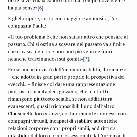
oltre la vecchiaia caduto fuori dal tempo dove niente
ha più senso»
[6]
.
E glielo ripete, certo con maggiore animosità, l’ex
compagna Paula:
«Il tuo problema è che non sai far altro che pensare al
passato. Chi si ostina a scavare nel passato va a finire
che ci casca dentro e non può più venirne fuori
neanche trascinandosi sui gomiti»
[7]
.
Forse anche in virtù dell’incomunicabilità, il romanzo
– che adotta in gran parte proprio la prospettiva dei
«vecchi» – finisce col dare una rappresentazione
piuttosto sbiadita dei «giovani», che in effetti
rimangono piuttosto scialbi, se non addirittura
evanescenti, quasi irriconoscibili l’uno dall’altro.
Chiusi nelle loro stanze, costantemente connessi con
compagni virtuali, incapaci di stabilire autentiche
relazioni corporee con i propri simili, addirittura
infastiditi dal loro corpo, ossessionati dall’urgenza di