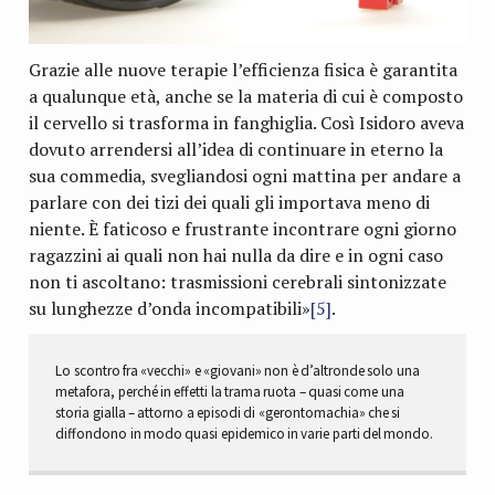
Grazie alle nuove terapie l’efficienza fisica è garantita
a qualunque età, anche se la materia di cui è composto
il cervello si trasforma in fanghiglia. Così Isidoro aveva
dovuto arrendersi all’idea di continuare in eterno la
sua commedia, svegliandosi ogni mattina per andare a
parlare con dei tizi dei quali gli importava meno di
niente. È faticoso e frustrante incontrare ogni giorno
ragazzini ai quali non hai nulla da dire e in ogni caso
non ti ascoltano: trasmissioni cerebrali sintonizzate
su lunghezze d’onda incompatibili»
[5]
.
Lo scontro fra «vecchi» e «giovani» non è d’altronde solo una
metafora, perché in effetti la trama ruota – quasi come una
storia gialla – attorno a episodi di «gerontomachia» che si
diffondono in modo quasi epidemico in varie parti del mondo.