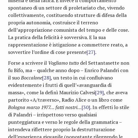
miseria e della fatica. È invece il comportamento
spontaneo di un settore di proletariato che, vivendo
collettivamente, costituendo strutture di difesa della
propria autonomia, costruisce il terreno
dell’appropriazione comunista del tempo e delle cose.
La pratica della felicità è sovversiva. E la sua
rappresentazione è istigazione a commettere reato, a
sovvertire l’ordine di cose presente
[27]
.
Forse a scrivere il
Vogliamo tutto
del Settantasette non
fu Bifo, ma – qualche anno dopo – Enrico Palandri con
il suo
Boccalone
[28]
, un testo in cui confluivano
evidentemente i frutti di quell’«avanguardia di
massa», come la definì Maurizio Calvesi
[29]
, che aveva
partorito «A/traverso», Radio Alice o un libro come
Bologna marzo 1977… fatti nostri…
[30]
. In effetti lo stile
di Palandri – irrispettoso verso qualsiasi
punteggiatura e verso le regole della grammatica –
intendeva riflettere proprio la destrutturazione
dell’esperienza giovanile (nonostante rileggendo le