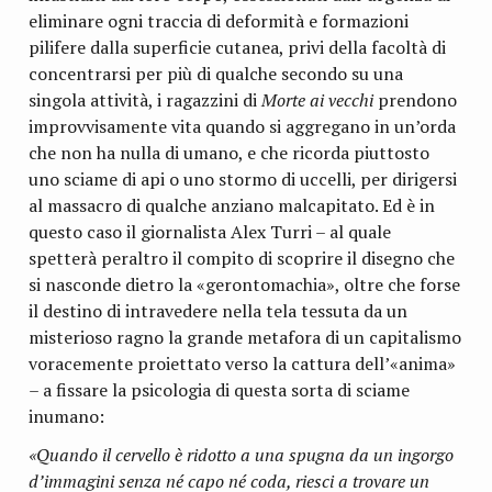
eliminare ogni traccia di deformità e formazioni
pilifere dalla superficie cutanea, privi della facoltà di
concentrarsi per più di qualche secondo su una
singola attività, i ragazzini di
Morte ai vecchi
prendono
improvvisamente vita quando si aggregano in un’orda
che non ha nulla di umano, e che ricorda piuttosto
uno sciame di api o uno stormo di uccelli, per dirigersi
al massacro di qualche anziano malcapitato. Ed è in
questo caso il giornalista Alex Turri – al quale
spetterà peraltro il compito di scoprire il disegno che
si nasconde dietro la «gerontomachia», oltre che forse
il destino di intravedere nella tela tessuta da un
misterioso ragno la grande metafora di un capitalismo
voracemente proiettato verso la cattura dell’«anima»
– a fissare la psicologia di questa sorta di sciame
inumano:
«Quando il cervello è ridotto a una spugna da un ingorgo
d’immagini senza né capo né coda, riesci a trovare un