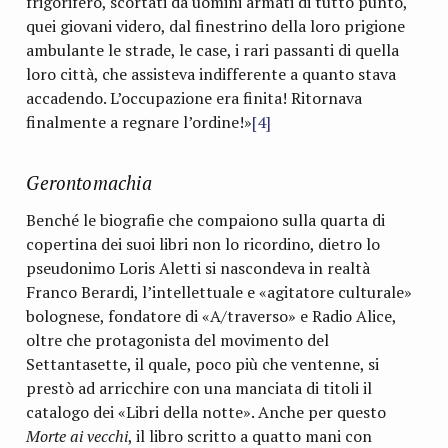
frigorifero, scortati da uomini armati di tutto punto,
quei giovani videro, dal finestrino della loro prigione
ambulante le strade, le case, i rari passanti di quella
loro città, che assisteva indifferente a quanto stava
accadendo. L’occupazione era finita! Ritornava
finalmente a regnare l’ordine!»
[4]
Gerontomachia
Benché le biografie che compaiono sulla quarta di
copertina dei suoi libri non lo ricordino, dietro lo
pseudonimo Loris Aletti si nascondeva in realtà
Franco Berardi, l’intellettuale e «agitatore culturale»
bolognese, fondatore di «A/traverso» e Radio Alice,
oltre che protagonista del movimento del
Settantasette, il quale, poco più che ventenne, si
prestò ad arricchire con una manciata di titoli il
catalogo dei «Libri della notte». Anche per questo
Morte ai vecchi
, il libro scritto a quatto mani con