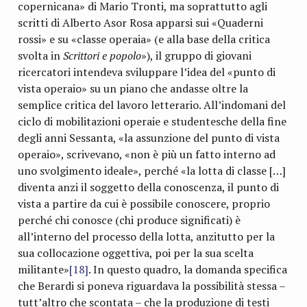
copernicana» di Mario Tronti, ma soprattutto agli
scritti di Alberto Asor Rosa apparsi sui «Quaderni
rossi» e su «classe operaia» (e alla base della critica
svolta in
Scrittori e popolo
»), il gruppo di giovani
ricercatori intendeva sviluppare l’idea del «punto di
vista operaio» su un piano che andasse oltre la
semplice critica del lavoro letterario. All’indomani del
ciclo di mobilitazioni operaie e studentesche della fine
degli anni Sessanta, «la assunzione del punto di vista
operaio», scrivevano, «non è più un fatto interno ad
uno svolgimento ideale», perché «la lotta di classe […]
diventa anzi il soggetto della conoscenza, il punto di
vista a partire da cui è possibile conoscere, proprio
perché chi conosce (chi produce significati) è
all’interno del processo della lotta, anzitutto per la
sua collocazione oggettiva, poi per la sua scelta
militante»
[18]
. In questo quadro, la domanda specifica
che Berardi si poneva riguardava la possibilità stessa –
tutt’altro che scontata – che la produzione di testi