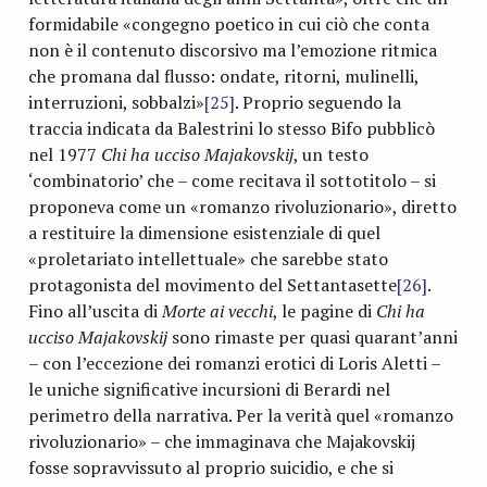
formidabile «congegno poetico in cui ciò che conta
non è il contenuto discorsivo ma l’emozione ritmica
che promana dal flusso: ondate, ritorni, mulinelli,
interruzioni, sobbalzi»
[25]
. Proprio seguendo la
traccia indicata da Balestrini lo stesso Bifo pubblicò
nel 1977
Chi ha ucciso Majakovskij
, un testo
‘combinatorio’ che – come recitava il sottotitolo – si
proponeva come un «romanzo rivoluzionario», diretto
a restituire la dimensione esistenziale di quel
«proletariato intellettuale» che sarebbe stato
protagonista del movimento del Settantasette
[26]
.
Fino all’uscita di
Morte ai vecchi
, le pagine di
Chi ha
ucciso Majakovskij
sono rimaste per quasi quarant’anni
– con l’eccezione dei romanzi erotici di Loris Aletti –
le uniche significative incursioni di Berardi nel
perimetro della narrativa. Per la verità quel «romanzo
rivoluzionario» – che immaginava che Majakovskij
fosse sopravvissuto al proprio suicidio, e che si