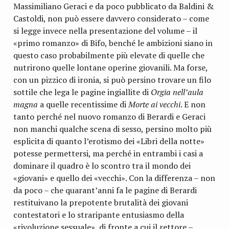
Massimiliano Geraci e da poco pubblicato da Baldini &
Castoldi, non può essere davvero considerato – come
si legge invece nella presentazione del volume – il
«primo romanzo» di Bifo, benché le ambizioni siano in
questo caso probabilmente più elevate di quelle che
nutrirono quelle lontane operine giovanili. Ma forse,
con un pizzico di ironia, si può persino trovare un filo
sottile che lega le pagine ingiallite di
Orgia nell’aula
magna
a quelle recentissime di
Morte ai vecchi
. E non
tanto perché nel nuovo romanzo di Berardi e Geraci
non manchi qualche scena di sesso, persino molto più
esplicita di quanto l’erotismo dei «Libri della notte»
potesse permettersi, ma perché in entrambi i casi a
dominare il quadro è lo scontro tra il mondo dei
«giovani» e quello dei «vecchi». Con la differenza – non
da poco – che quarant’anni fa le pagine di Berardi
restituivano la prepotente brutalità dei giovani
contestatori e lo straripante entusiasmo della
«rivoluzione sessuale», di fronte a cui il rettore –