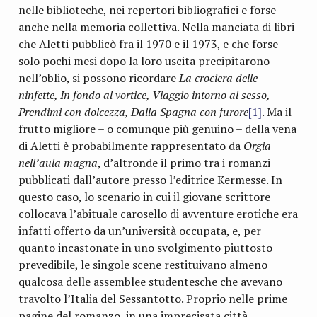
nelle biblioteche, nei repertori bibliografici e forse
anche nella memoria collettiva. Nella manciata di libri
che Aletti pubblicò fra il 1970 e il 1973, e che forse
solo pochi mesi dopo la loro uscita precipitarono
nell’oblio, si possono ricordare
La crociera delle
ninfette, In fondo al vortice, Viaggio intorno al sesso,
Prendimi con dolcezza, Dalla Spagna con furore
[1]
. Ma il
frutto migliore – o comunque più genuino – della vena
di Aletti è probabilmente rappresentato da
Orgia
nell’aula magna
, d’altronde il primo tra i romanzi
pubblicati dall’autore presso l’editrice Kermesse. In
questo caso, lo scenario in cui il giovane scrittore
collocava l’abituale carosello di avventure erotiche era
infatti offerto da un’università occupata, e, per
quanto incastonate in uno svolgimento piuttosto
prevedibile, le singole scene restituivano almeno
qualcosa delle assemblee studentesche che avevano
travolto l’Italia del Sessantotto. Proprio nelle prime
pagine del romanzo, in una imprecisata città