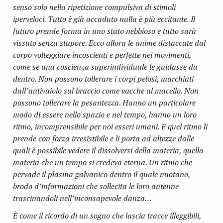
senso solo nella ripetizione compulsiva di stimoli
iperveloci. Tutto è già accaduto nulla è più eccitante. Il
futuro prende forma in uno stato nebbioso e tutto sarà
vissuto senza stupore. Ecco allora le anime distaccate dal
corpo volteggiare incoscienti e perfette nei movimenti,
come se una coscienza superindividuale le guidasse da
dentro. Non possono tollerare i corpi pelosi, marchiati
dall’antivaiolo sul braccio come vacche al macello. Non
possono tollerare la pesantezza. Hanno un particolare
modo di essere nello spazio e nel tempo, hanno un loro
ritmo, incomprensibile per noi esseri umani. E quel ritmo li
prende con forza irresistibile e li porta ad altezze dalle
quali è possibile vedere il dissolversi della materia, quella
materia che un tempo si credeva eterna. Un ritmo che
pervade il plasma galvanico dentro il quale nuotano,
brodo d’informazioni che sollecita le loro antenne
trascinandoli nell’inconsapevole danza…
È come il ricordo di un sogno che lascia tracce illeggibili,