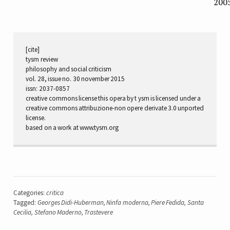
200
[cite]
tysm review
philosophy and social criticism
vol. 28, issue no. 30 november 2015
issn: 2037-0857
creative commons license this opera by t ysm is licensed under a
creative commons attribuzione-non opere derivate 3.0 unported
license.
based on a work at www.tysm.org
Categories:
critica
Tagged:
Georges Didi-Huberman
,
Ninfa moderna
,
Piere Fedida
,
Santa
Cecilia
,
Stefano Maderno
,
Trastevere