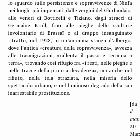
lo sguardo sulle persistenze e sopravvivenze di Ninfa
nei luoghi più impensati, dalle vergini del Ghirlandaio,
alle veneri di Botticelli e Tiziano, dagli stracci di
Germaine Krull, fino alle pieghe delle sculture
involontarie di Brassaï o al drappo insanguinato
ritratto, nel 1928, in un’anonima stanza d’albergo,
dove l’antica «creatura della sopravvivenza», avvezza
alle trasmigrazioni, «rallenta il passo e termina a
terra», trovando così rifugio fra «i resti, nelle pieghe e
nelle tracce della propria decadenza»; ma anche nel
rifiuto, nella tela straziata, nella miseria dello
spettacolo urbano, e nel luminoso degrado della sua
inarrestabile prostituzione.
[da
il
mani
30
Mar