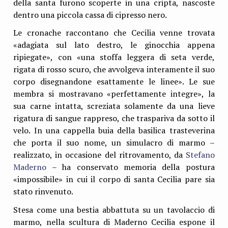
della santa furono scoperte in una cripta, nascoste
dentro una piccola cassa di cipresso nero.
Le cronache raccontano che Cecilia venne trovata
«adagiata sul lato destro, le ginocchia appena
ripiegate», con «una stoffa leggera di seta verde,
rigata di rosso scuro, che avvolgeva interamente il suo
corpo disegnandone esattamente le linee». Le sue
membra si mostravano «perfettamente integre», la
sua carne intatta, screziata solamente da una lieve
rigatura di sangue rappreso, che traspariva da sotto il
velo. In una cappella buia della basilica trasteverina
che porta il suo nome, un simulacro di marmo –
realizzato, in occasione del ritrovamento, da
Stefano
Maderno
– ha conservato memoria della postura
«impossibile» in cui il corpo di santa Cecilia pare sia
stato rinvenuto.
Stesa come una bestia abbattuta su un tavolaccio di
marmo, nella scultura di Maderno Cecilia espone il