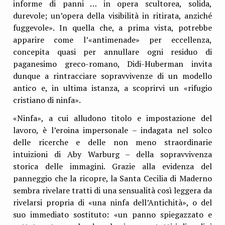
informe di panni … in opera scultorea, solida,
durevole; un’opera della visibilità in ritirata, anziché
fuggevole». In quella che, a prima vista, potrebbe
apparire come l’«antimenade» per eccellenza,
concepita quasi per annullare ogni residuo di
paganesimo greco-romano, Didi-Huberman invita
dunque a rintracciare sopravvivenze di un modello
antico e, in ultima istanza, a scoprirvi un «rifugio
cristiano di ninfa».
«Ninfa», a cui alludono titolo e impostazione del
lavoro, è l’eroina impersonale – indagata nel solco
delle ricerche e delle non meno straordinarie
intuizioni di Aby Warburg – della sopravvivenza
storica delle immagini. Grazie alla evidenza del
panneggio che la ricopre, la Santa Cecilia di Maderno
sembra rivelare tratti di una sensualità così leggera da
rivelarsi propria di «una ninfa dell’Antichità», o del
suo immediato sostituto: «un panno spiegazzato e