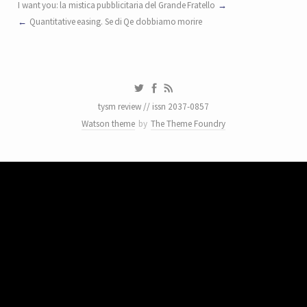
I want you: la mistica pubblicitaria del Grande Fratello
Quantitative easing. Se di Qe dobbiamo morire
tysm review // issn 2037-0857
Watson theme
by
The Theme Foundry