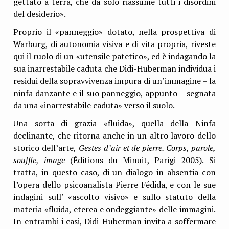
gettato a terra, che da solo riassume tutti i disordini
del desiderio».
Proprio il «panneggio» dotato, nella prospettiva di
Warburg, di autonomia visiva e di vita propria, riveste
qui il ruolo di un «utensile patetico», ed è indagando la
sua inarrestabile caduta che Didi-Huberman individua i
residui della sopravvivenza impura di un’immagine – la
ninfa danzante e il suo panneggio, appunto – segnata
da una «inarrestabile caduta» verso il suolo.
Una sorta di grazia «fluida», quella della Ninfa
declinante, che ritorna anche in un altro lavoro dello
storico dell’arte,
Gestes d’air et de pierre. Corps, parole,
souffle, image
(Éditions du Minuit, Parigi 2005). Si
tratta, in questo caso, di un dialogo in absentia con
l’opera dello psicoanalista Pierre Fédida, e con le sue
indagini sull’ «ascolto visivo» e sullo statuto della
materia «fluida, eterea e ondeggiante» delle immagini.
In entrambi i casi, Didi-Huberman invita a soffermare