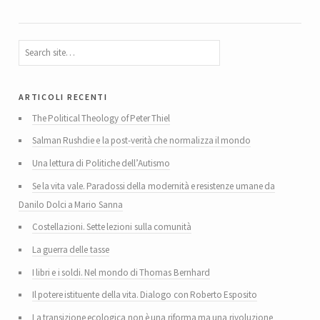
articoli recenti
The Political Theology of Peter Thiel
Salman Rushdie e la post-verità che normalizza il mondo
Una lettura di Politiche dell’Autismo
Se la vita vale. Paradossi della modernità e resistenze umane da
Danilo Dolci a Mario Sanna
Costellazioni. Sette lezioni sulla comunità
La guerra delle tasse
I libri e i soldi. Nel mondo di Thomas Bernhard
Il potere istituente della vita. Dialogo con Roberto Esposito
La transizione ecologica non è una riforma ma una rivoluzione