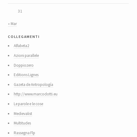
31
« Mar
collegamenti
Alfabeta2
Azioni parallele
Doppiozero
Editions Lignes
Gazeta de Antropología
http://www.marcodotti.eu
Le parole e le cose
Medievalist
Multitudes
Rassegna Flp