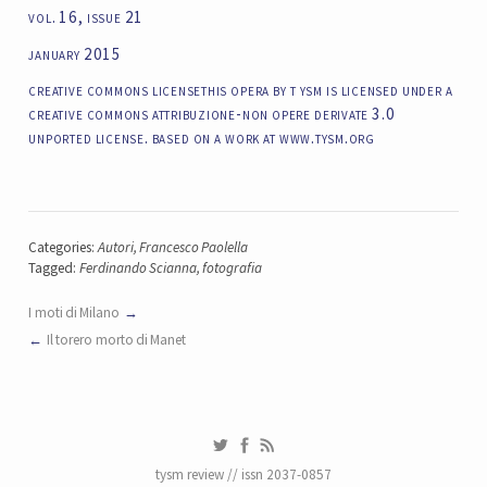
vol. 16, issue 21
january 2015
creative commons licensethis opera by t ysm is licensed under a
creative commons attribuzione-non opere derivate 3.0
unported license. based on a work at www.tysm.org
Categories:
Autori
,
Francesco Paolella
Tagged:
Ferdinando Scianna
,
fotografia
I moti di Milano
Il torero morto di Manet
tysm review // issn 2037-0857