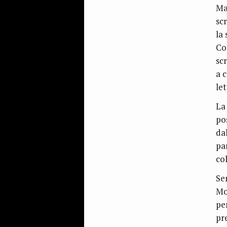
Ma
sc
la 
Co
sc
a c
let
La
po
da
par
co
Se
Mo
pe
pr