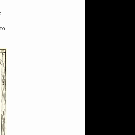
e
ito
a