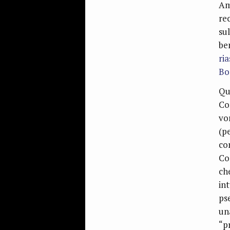
Am
re
sul
be
ri
Bo
Qu
Co
vo
(pe
co
Co
ch
int
ps
un
“p