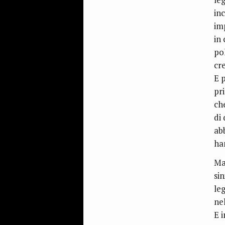
inc
im
in
po
cr
E 
pr
ch
di
ab
ha
Ma
sin
le
ne
E i