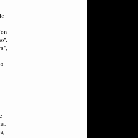
le
Non
o”.
a”,
no
e
ma.
ra,