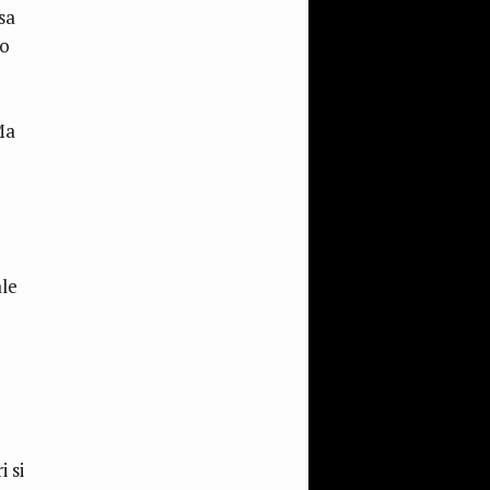
sa
to
Ma
ale
 si