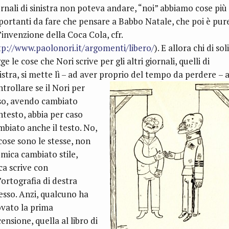
ornali di sinistra non poteva andare, “noi” abbiamo cose più
portanti da fare che pensare a Babbo Natale, che poi è pur
’invenzione della Coca Cola, cfr.
tp://www.paolonori.it/argomenti/libero/
). E allora chi di sol
ge le cose che Nori scrive per gli altri giornali, quelli di
nistra, si mette lì – ad aver proprio del tempo da perdere
– 
trollare se il Nori per
so, avendo cambiato
ntesto, abbia per caso
mbiato anche il testo. No,
 cose sono le stesse, non
 mica cambiato stile,
ca scrive con
’ortografia di destra
esso. Anzi, qualcuno ha
ovato la prima
ensione, quella al libro di