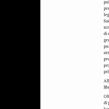
pu
pr
le
Sa
sc
di 
ge
pu
ar
pr
pe
pr
All
li
Ol
di
le