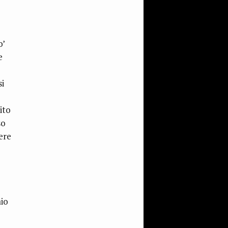
o’
e
si
ito
so
ere
aio