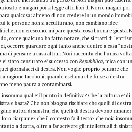
uriosito e magari poi si legge altri libri di Nori e magari poi
para qualcosa: almeno di non credere in un mondo immobi
 cui le persone non si acculturano, non cambiano idee
litiche, non crescono, mi pare questa cosa buona e giusta. 
edo, come qualcuno ha fatto notare, che si tratti di “entrism
poi, occorre guardare ogni tanto anche dentro a casa “nostr
ima di pensare a casa altrui: Nori racconta che l’unica volta
e e’ stato censurato e’ successo con
Repubblica
, mica con u
 quei giornalacci di destra. Non voglio proprio pensare che
bia ragione Iacoboni, quando esclama che forse a destra
nno meno paura a contaminarsi.
 insomma qual e’ il punto in definitiva? Che la cultura e’ di
istra e basta? Che non bisogna rischiare che quelli di destra
ggano autori di sinistra, che quelli di destra devono rimaner
l loro ciarpame? che il contesto fa il testo? che noia insom
ntanto a destra, oltre a far scrivere gli intellettuali di sinist