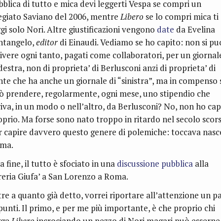
bblica di tutto e mica devi leggerti Vespa se compri un
egiato Saviano del 2006, mentre
Libero
se lo compri mica ti
ggi solo Nori. Altre giustificazioni vengono
date
da Evelina
ntangelo,
editor
di Einaudi. Vediamo se ho capito: non si pu
rivere ogni tanto, pagati come collaboratori, per un giornal
destra, non di proprieta’ di Berlusconi anzi di proprieta’ di
nte che ha anche un giornale di “sinistra”, ma in compenso 
ò prendere, regolarmente, ogni mese, uno stipendio che
riva, in un modo o nell’altro, da Berlusconi? No, non ho cap
oprio. Ma forse sono nato troppo in ritardo nel secolo scor
r capire davvero questo genere di polemiche: toccava nasc
ima.
a fine, il tutto è sfociato in una
discussione pubblica
alla
breria Giufa’ a San Lorenzo a Roma.
tre a quanto già detto, vorrei riportare all’attenzione un p
 punti. Il primo, e per me più importante, è che proprio chi
gge
Libero
incrociando un pezzo di Nori magari può esserne