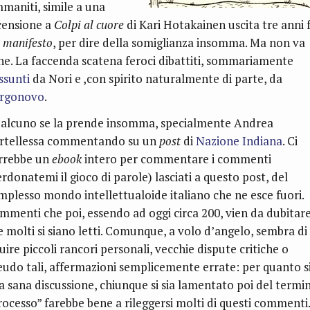
maniti, simile a una
censione a
Colpi al cuore
di Kari Hotakainen uscita tre anni 
manifesto
, per dire della somiglianza insomma. Ma non va
ne. La faccenda scatena feroci dibattiti, sommariamente
assunti
da Nori e ,con spirito naturalmente di parte, da
rgonovo
.
alcuno se la prende insomma, specialmente Andrea
rtellessa commentando su un
post
di
Nazione Indiana
. Ci
rrebbe un
ebook
intero per commentare i commenti
rdonatemi il gioco di parole) lasciati a questo post, del
mplesso mondo intellettualoide italiano che ne esce fuori.
mmenti che poi, essendo ad oggi circa 200, vien da dubitar
e molti si siano letti. Comunque, a volo d’angelo, sembra di
uire piccoli rancori personali, vecchie dispute critiche o
eudo tali, affermazioni semplicemente errate: per quanto s
a sana discussione, chiunque si sia lamentato poi del termi
rocesso” farebbe bene a rileggersi molti di questi commenti.