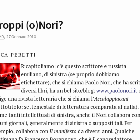
roppi (o)Nori?
MD
,
27 Gennaio 2010
UCA PERETTI
Ricapitoliamo: c’è questo scrittore e russista
emiliano, di sinistra (se proprio dobbiamo
etichettare), che si chiama Paolo Nori, che ha scri
diversi libri, ha un bel sito/blog:
www.paolonori.it
ige una rivista letteraria che si chiama l’
Accalappiacani
ottotitolo: settemestale di letteratura comparata al nulla).
e tanti intellettuali di sinistra, anche il Nori collabora co
uni giornali, generalmente di sinistra o supposti tali. Per
empio, collabora con
Il manifesto
da diversi anni. Qualche
ttimana fa Francesco Borgonovo, che è il caporedattore