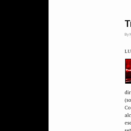
T
By
L
dir
(s
Com
alc
es
se