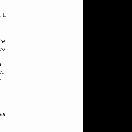
è
 ti
che
ero
a
el
e
 un