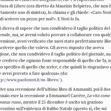
ltura di
Libero
(ora diretto da Maurizio Belpietro, che non 
tamente uno di sinistra), lo chiama e gli chiede: «Caro Nori,
di scrivere un pezzo per noi?». E Nori lo fa.
i diceva di sapere che non condividevo il taglio politico del
ornale, ma, se avessi voluto provare a collaborare con qual
censione, avrei verificato che sarei stato perfettamente lib
 scrivere quello che volevo. Gli avevo risposto che aveva
gione, che non condividevo il taglio politico del giornale, m
e credevo che ognuno fosse responsabile di quello che fa, n
o specifico di quello che scrive, e che quindi lo ringraziavo 
e avrei provato a fare qualcosa» (da:
tp://www.paolonori.it/su-libero/
).
rive una recensione dell’ultimo libro di Ammaniti. poi il due
nnaio esce la recensione a Emmanuel Carrère,
La vita come
manzo russo
, mentre il 25 dicembre è uscito un grazioso
ccontino sull’esistenza di Babbo Natale (questo sì, che sui