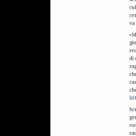
cu
cer
va 
«M
gi
re
di
ra
ch
cas
ch
ht
Sc
ge
ro
ra