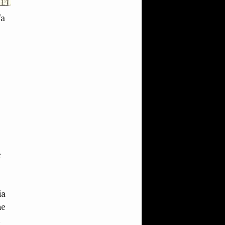
fa
e
ia
ne