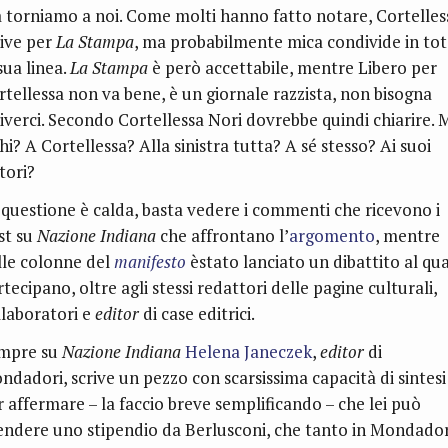
 torniamo a noi. Come molti hanno fatto notare, Cortelles
rive per
La Stampa
, ma probabilmente mica condivide in to
sua linea.
La Stampa
è però accettabile, mentre Libero per
rtellessa non va bene, è un giornale razzista, non bisogna
riverci. Secondo Cortellessa Nori dovrebbe quindi chiarire. 
hi? A Cortellessa? Alla sinistra tutta? A sé stesso? Ai suoi
tori?
 questione è calda, basta vedere i commenti che ricevono i
st su
Nazione Indiana
che affrontano l’
argomento
, mentre
lle colonne del
manifesto
èstato lanciato un dibattito al qu
tecipano, oltre agli stessi redattori delle pagine culturali,
llaboratori e
editor
di case editrici.
mpre su
Nazione Indiana
Helena Janeczek
,
editor
di
ndadori, scrive un pezzo con scarsissima capacità di sintesi
r affermare – la faccio breve semplificando – che lei può
endere uno stipendio da Berlusconi, che tanto in Mondadori