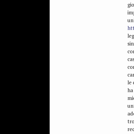
gi
im
un
ht
leg
si
con
ca
co
ca
le
ha
mi
un
ad
tr
rec