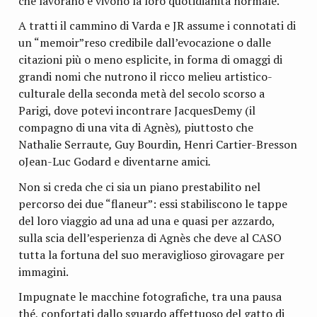
che lavorano e vivono la loro quotidianità normale.
A tratti il cammino di Varda e JR assume i connotati di
un “memoir”reso credibile dall’evocazione o dalle
citazioni più o meno esplicite, in forma di omaggi di
grandi nomi che nutrono il ricco melieu artistico-
culturale della seconda metà del secolo scorso a
Parigi, dove potevi incontrare JacquesDemy (il
compagno di una vita di Agnès)
,
piuttosto che
Nathalie Serraute
,
Guy Bourdin
,
Henri Cartier-Bresson
oJean-Luc Godard e diventarne amici
.
Non si creda che ci sia un piano prestabilito nel
percorso dei due “flaneur”: essi stabiliscono le tappe
del loro viaggio ad una ad una e quasi per azzardo,
sulla scia dell’esperienza di Agnès che deve al CASO
tutta la fortuna del suo meraviglioso girovagare per
immagini.
Impugnate le macchine fotografiche, tra una pausa
thé, confortati dallo sguardo affettuoso del gatto di