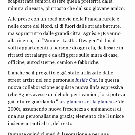
scapestrata sembra essere quella preferita dalla
minuta cineasta, piuttosto che dal suo giovane amico.
Alle prese con un road movie nella Francia rurale e
nelle coste del Nord, al di fuori dalle strade battute,
ma soprattutto dalle grandi città, Agnès e JR vanno
alla ricerca, sul “Wunder Lastkraftwagen” di lui, di
volti appartenenti a persone di ogni età, da fissare in
ritratti extralarge e da affiggere sulle mura di case,
officine, autocisterne, camion e fabbriche.
E anche se il progetto è già stato utilizzato dallo
street artist nel suo personale
Inside Out
, in questa
nuova collaborazione acquista nuova linfa espressiva
(che Agnès avesse un debole per i camion, lo si poteva
già intuire guardando “
Les glaneurs et la glaneuse
”
del
2000), assumendo nuova freschezza e animandosi di
una sua personalissima grazia; elemento che li unisce
insieme a tanti altri, del resto.
Durante quindici mesi di lavorazione e per una