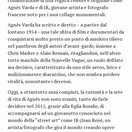
collaborazione di una regista celebre e originale come
Agnès Varda e di JR, giovane artista e fotografo
francese noto per i suoi collage monumentali.
Agnès Varda ha scritto e diretto – a partire dal
lontano 1954 – una tale sfilza di film e documentari da
conquistarsi molto presto un posto di assoluto rilievo
nel pantheon degli autori d’avant-garde, insieme a
Chris Marker e Alain Resnais, ritagliandosi, nell’alveo
tutto maschile della Nouvelle Vague, un ruolo defilato
ma decisivo, caratterizzato da uno stile aereo, lirico e
maliziosamente sbarazzino, che non sembra perdere
vitalità, nonostante i decenni.
Oggi, a ottantotto anni compiuti, la curiosità e la sete
di vita di Agnès non sono svaniti, tanto da farle
decidere nel 2015, grazie alla figlia Rosalie, di
accompagnarsi ad un giovanotto conosciuto nel
mondo della “street art” come JR (Jean René, un
artista/fotografo che gira il mondo creando opere