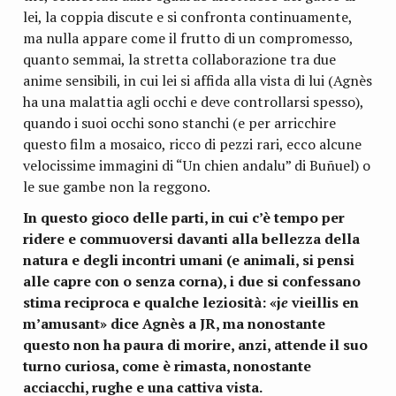
lei, la coppia discute e si confronta continuamente,
ma nulla appare come il frutto di un compromesso,
quanto semmai, la stretta collaborazione tra due
anime sensibili, in cui lei si affida alla vista di lui (Agnès
ha una malattia agli occhi e deve controllarsi spesso),
quando i suoi occhi sono stanchi (e per arricchire
questo film a mosaico, ricco di pezzi rari, ecco alcune
velocissime immagini di “Un chien andalu” di Buñuel) o
le sue gambe non la reggono.
In questo gioco delle parti, in cui c’è tempo per
ridere e commuoversi davanti alla bellezza della
natura e degli incontri umani (e animali, si pensi
alle capre con o senza corna), i due si confessano
stima reciproca e qualche leziosità: «j
e
vieillis en
m’amusant» dice Agnès a JR, ma nonostante
questo non ha paura di morire, anzi, attende il suo
turno curiosa, come è rimasta, nonostante
acciacchi, rughe e una cattiva vista.