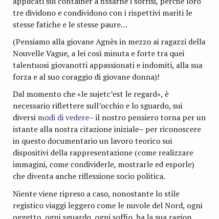
applicati sui container a fissarne i sorrisi, perché loro
tre dividono e condividono con i rispettivi mariti le
stesse fatiche e le stesse paure…
(Pensiamo alla giovane Agnès in mezzo ai ragazzi della
Nouvelle Vague, a lei così minuta e forte tra quei
talentuosi giovanotti appassionati e indomiti, alla sua
forza e al suo coraggio di giovane donna)!
Dal momento che «le sujetc’est le regard», è
necessario riflettere sull’occhio e lo sguardo, sui
diversi
modi di vedere
– il nostro pensiero torna per un
istante alla nostra citazione iniziale
–
per riconoscere
in questo documentario un lavoro teorico sui
dispositivi della rappresentazione (come realizzare
immagini, come condividerle, mostrarle ed esporle)
che diventa anche riflessione socio politica.
Niente viene ripreso a caso, nonostante lo stile
registico viaggi leggero come le nuvole del Nord, ogni
oggetto, ogni sguardo, ogni soffio, ha la sua ragion