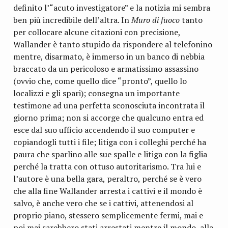
definito l’“acuto investigatore” e la notizia mi sembra
ben più incredibile dell’altra. In
Muro di fuoco
tanto
per collocare alcune citazioni con precisione,
Wallander è tanto stupido da rispondere al telefonino
mentre, disarmato, è immerso in un banco di nebbia
braccato da un pericoloso e armatissimo assassino
(ovvio che, come quello dice “pronto”, quello lo
localizzi e gli spari); consegna un importante
testimone ad una perfetta sconosciuta incontrata il
giorno prima; non si accorge che qualcuno entra ed
esce dal suo ufficio accendendo il suo computer e
copiandogli tutti i file; litiga con i colleghi perché ha
paura che sparlino alle sue spalle e litiga con la figlia
perché la tratta con ottuso autoritarismo. Tra lui e
l’autore è una bella gara, peraltro, perché se è vero
che alla fine Wallander arresta i cattivi e il mondo è
salvo, è anche vero che se i cattivi, attenendosi al
proprio piano, stessero semplicemente fermi, mai e
poi mai sarebbero stati arrestati mentre il mondo, alla