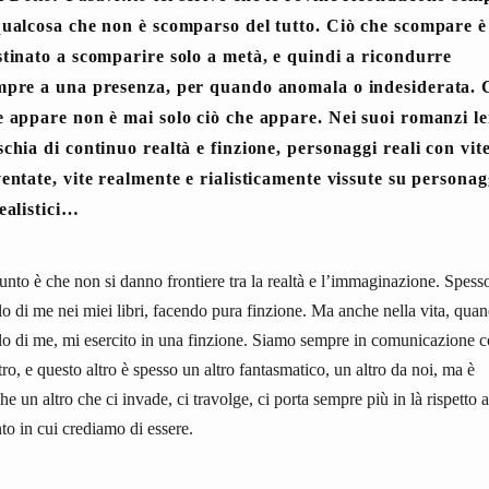
qualcosa che non è scomparso del tutto. Ciò che scompare è
stinato a scomparire solo a metà, e quindi a ricondurre
mpre a una presenza, per quando anomala o indesiderata. 
e appare non è mai solo ciò che appare. Nei suoi romanzi le
schia di continuo realtà e finzione, personaggi reali con vit
ventate, vite realmente e rialisticamente vissute su personag
ealistici…
punto è che non si danno frontiere tra la realtà e l’immaginazione. Spess
lo di me nei miei libri, facendo pura finzione. Ma anche nella vita, qua
lo di me, mi esercito in una finzione. Siamo sempre in comunicazione 
ltro, e questo altro è spesso un altro fantasmatico, un altro da noi, ma è
he un altro che ci invade, ci travolge, ci porta sempre più in là rispetto a
to in cui crediamo di essere.