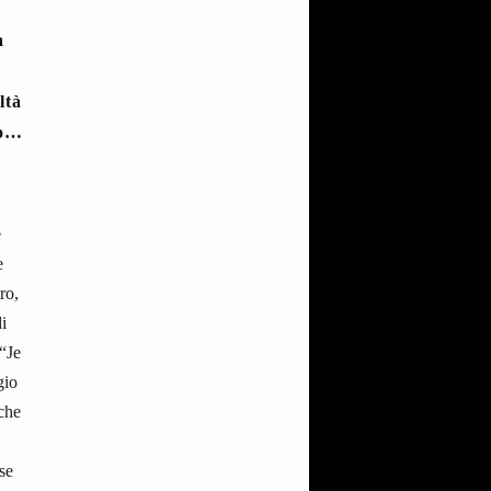
a
ltà
to…
è
e
ro,
i
 “Je
gio
 che
se