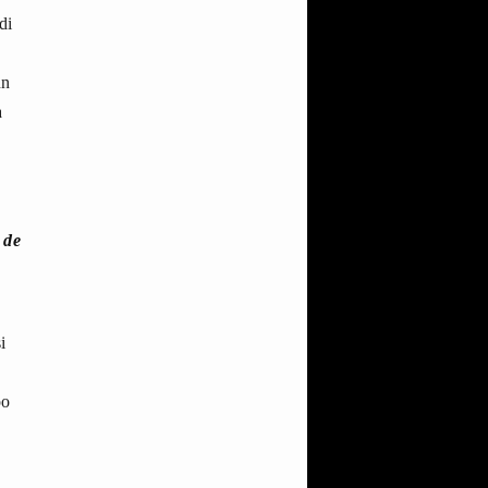
di
un
a
 de
i
po