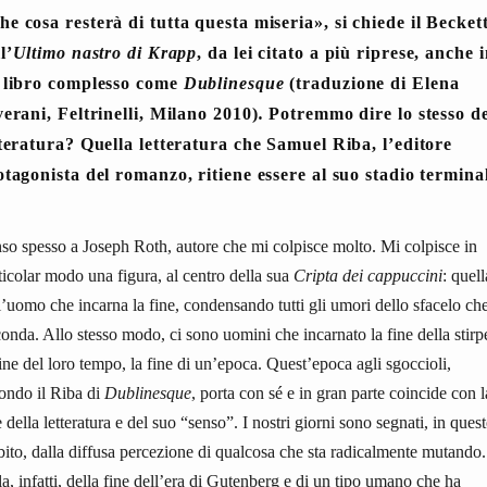
he cosa resterà di tutta questa miseria
»
, si chiede il Becket
l’
Ultimo nastro di Krapp
, da lei citato a più riprese, anche 
 libro complesso come
Dublinesque
(traduzione di Elena
verani, Feltrinelli, Milano 2010)
.
Potremmo dire lo stesso de
tteratura? Quella letteratura che Samuel Riba, l’editore
otagonista del romanzo, ritiene essere al suo stadio termina
so spesso a Joseph Roth, autore che mi colpisce molto. Mi colpisce in
ticolar modo una figura, al centro della sua
Cripta dei cappuccini
: quell
l’uomo che incarna la fine, condensando tutti gli umori dello sfacelo che
conda. Allo stesso modo, ci sono uomini che incarnato la fine della stirp
fine del loro tempo, la fine di un’epoca. Quest’epoca agli sgoccioli,
ondo il Riba di
Dublinesque
, porta con sé e in gran parte coincide con l
e della letteratura e del suo “senso”. I nostri giorni sono segnati, in ques
ito, dalla diffusa percezione di qualcosa che sta radicalmente mutando.
la, infatti, della fine dell’era di Gutenberg e di un tipo umano che ha