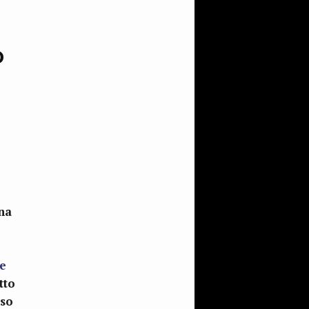
o
na
e
atto
uso