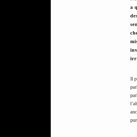
a 
de
se
ch
mi
in
irr
Il 
par
par
l’a
anc
pun