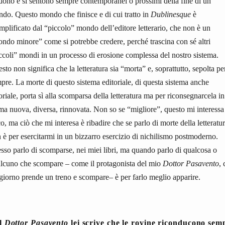
dono e si sentono sempre contemporanei o prossimi della fine di un
do. Questo mondo che finisce e di cui tratto in
Dublinesque
è
mplificato dal “piccolo” mondo dell’editore letterario, che non è un
ndo minore” come si potrebbe credere, perché trascina con sé altri
ccoli” mondi in un processo di erosione complessa del nostro sistema.
sto non significa che la letteratura sia “morta” e, soprattutto, sepolta pe
pre. La morte di questo sistema editoriale, di questa sistema anche
oriale, porta sì alla scomparsa della letteratura ma per riconsegnarcela in
ma nuova, diversa, rinnovata. Non so se “migliore”, questo mi interessa
o, ma ciò che mi interesa è ribadire che se parlo di morte della letteratu
 è per esercitarmi in un bizzarro esercizio di nichilismo postmoderno.
sso parlo di scomparse, nei miei libri, ma quando parlo di qualcosa o
lcuno che scompare – come il protagonista del mio
Dottor Pasavento
, 
giorno prende un treno e scompare– è per farlo meglio apparire.
l
Dottor Pasavento
lei scrive che l
e rovine riconducono sem