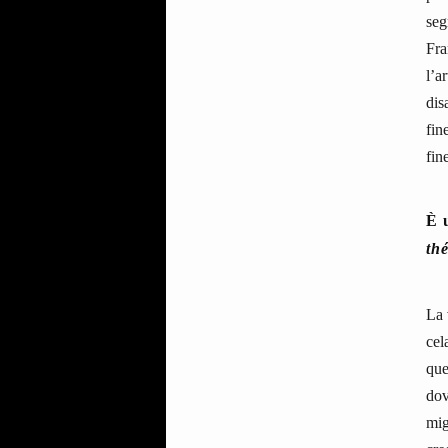
seg
Fra
l’a
dis
fin
fin
È 
th
La 
cel
que
dov
mig