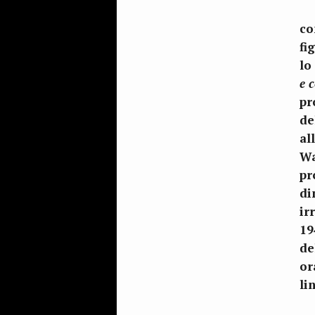
co
fi
lo
e 
pr
de
al
Wa
pr
di
ir
19
de
or
li