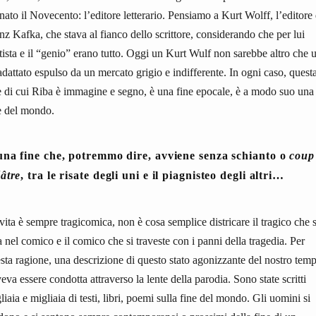
nato il Novecento: l’editore letterario. Pensiamo a Kurt Wolff, l’editore 
nz Kafka, che stava al fianco dello scrittore, considerando che per lui
rtista e il “genio” erano tutto. Oggi un Kurt Wulf non sarebbe altro che 
adattato espulso da un mercato grigio e indifferente. In ogni caso, quest
e di cui Riba è immagine e segno, è una fine epocale, è a modo suo una
e del mondo.
una fine che, potremmo dire, avviene senza schianto o
coup
é
â
tre
, tra le risate degli uni e il piagnisteo degli altri…
vita è sempre tragicomica, non è cosa semplice districare il tragico che s
a nel comico e il comico che si traveste con i panni della tragedia. Per
sta ragione, una descrizione di questo stato agonizzante del nostro tem
eva essere condotta attraverso la lente della parodia. Sono state scritti
liaia e migliaia di testi, libri, poemi sulla fine del mondo. Gli uomini si