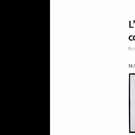
L
c
By
M