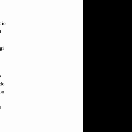
Ciò
i
e
gi
o
ndo
con
l