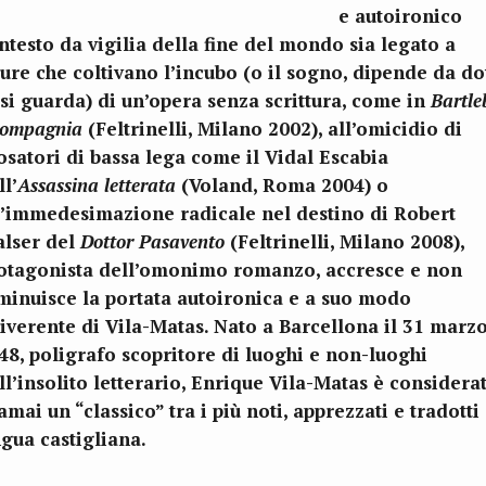
e autoironico
ntesto da vigilia della fine del mondo sia legato a
gure che coltivano l’incubo (o il sogno, dipende da d
 si guarda) di un’opera senza scrittura, come in
Bartle
compagnia
(Feltrinelli, Milano 2002), all’omicidio di
osatori di bassa lega come il Vidal Escabia
ll’
Assassina letterata
(Voland, Roma 2004) o
l’immedesimazione radicale nel destino di Robert
lser del
Dottor Pasavento
(Feltrinelli, Milano 2008),
otagonista dell’omonimo romanzo, accresce e non
minuisce la portata autoironica e a suo modo
riverente di Vila-Matas. Nato a Barcellona il 31 marz
48, poligrafo scopritore di luoghi e non-luoghi
ll’insolito letterario, Enrique Vila-Matas è considera
amai un “classico” tra i più noti, apprezzati e tradotti
ngua castigliana.