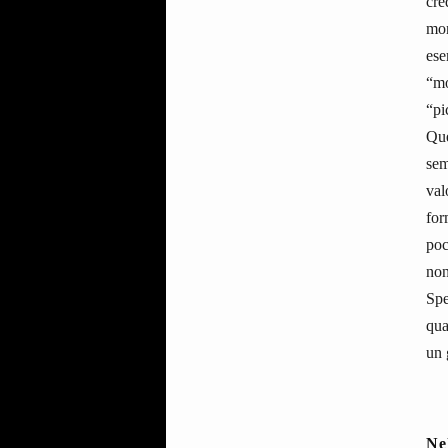
cre
mon
ese
“mo
“pi
Que
sem
val
for
poc
non
Spe
qua
un 
Ne