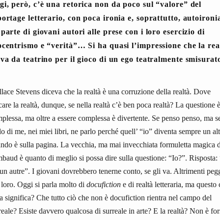
gi, però, c’è una retorica non da poco sul “valore” del
portage letterario, con poca ironia e, soprattutto, autoironi
parte di giovani autori alle prese con i loro esercizio di
ocentrismo e “verità”… Si ha quasi l’impressione che la rea
rva da teatrino per il gioco di un ego teatralmente smisura
lace Stevens diceva che la realtà è una corruzione della realtà. Dove
care la realtà, dunque, se nella realtà c’è ben poca realtà? La questione 
plessa, ma oltre a essere complessa è divertente. Se penso penso, ma s
lo di me, nei miei libri, ne parlo perché quell’ “io” diventa sempre un alt
ndo è sulla pagina. La vecchia, ma mai invecchiata formuletta magica d
baud è quanto di meglio si possa dire sulla questione: “Io?”. Risposta:
 un autre”. I giovani dovrebbero tenerne conto, se gli va. Altrimenti peg
 loro. Oggi si parla molto di
docufiction
e di realtà letteraria, ma questo
a significa? Che tutto ciò che non è docufiction rientra nel campo del
reale? Esiste davvero qualcosa di surreale in arte? E la realtà? Non è for