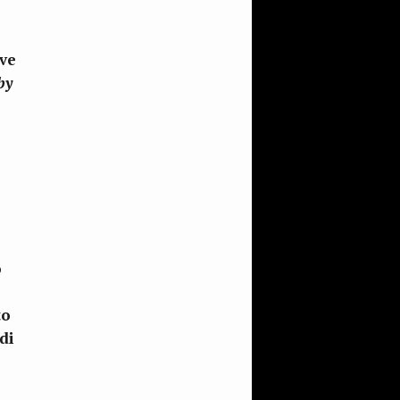
ove
by
o
to
 di