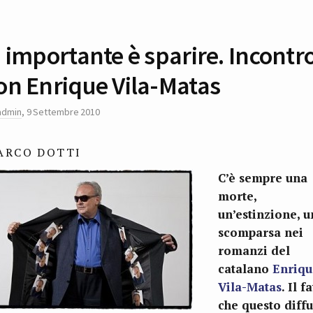
’ importante è sparire. Incontr
on Enrique Vila-Matas
admin
,
9 Settembre 2010
ARCO DOTTI
C’è sempre una
morte,
un’estinzione, u
scomparsa nei
romanzi del
catalano
Enriqu
Vila-Matas
. Il f
che questo diff