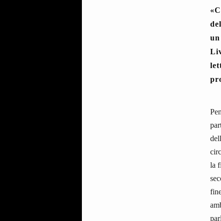
«
C
del
un
Li
le
pr
Pen
par
del
cir
la 
sec
fin
amb
par