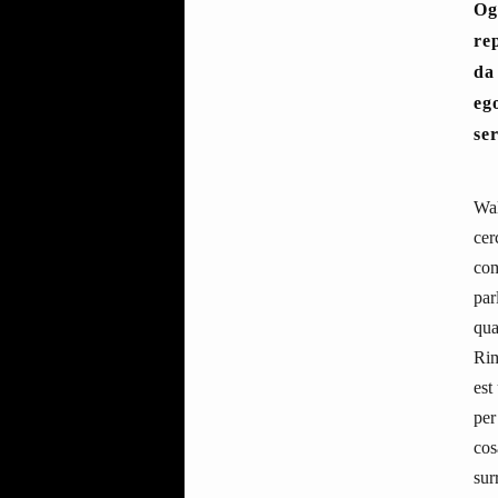
Og
re
da 
eg
se
Wal
cer
com
par
qua
Rim
est
per
cos
sur