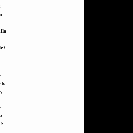
t
in
lla
le?
a
 lo
e,
a
to
 Si