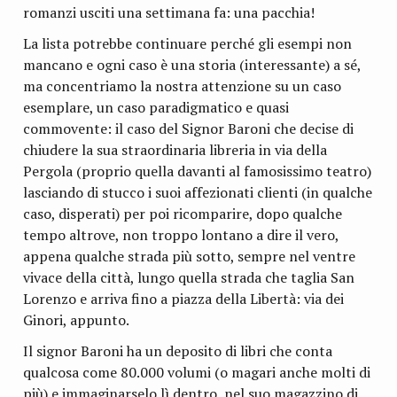
romanzi usciti una settimana fa: una pacchia!
La lista potrebbe continuare perché gli esempi non
mancano e ogni caso è una storia (interessante) a sé,
ma concentriamo la nostra attenzione su un caso
esemplare, un caso paradigmatico e quasi
commovente: il caso del Signor Baroni che decise di
chiudere la sua straordinaria libreria in via della
Pergola (proprio quella davanti al famosissimo teatro)
lasciando di stucco i suoi affezionati clienti (in qualche
caso, disperati) per poi ricomparire, dopo qualche
tempo altrove, non troppo lontano a dire il vero,
appena qualche strada più sotto, sempre nel ventre
vivace della città, lungo quella strada che taglia San
Lorenzo e arriva fino a piazza della Libertà: via dei
Ginori, appunto.
Il signor Baroni ha un deposito di libri che conta
qualcosa come 80.000 volumi (o magari anche molti di
più) e immaginarselo lì dentro, nel suo magazzino di