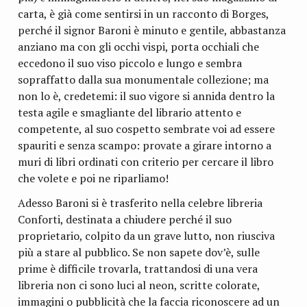
carta, è già come sentirsi in un racconto di Borges,
perché il signor Baroni è minuto e gentile, abbastanza
anziano ma con gli occhi vispi, porta occhiali che
eccedono il suo viso piccolo e lungo e sembra
sopraffatto dalla sua monumentale collezione; ma
non lo è, credetemi: il suo vigore si annida dentro la
testa agile e smagliante del librario attento e
competente, al suo cospetto sembrate voi ad essere
spauriti e senza scampo: provate a girare intorno a
muri di libri ordinati con criterio per cercare il libro
che volete e poi ne riparliamo!
Adesso Baroni si è trasferito nella celebre libreria
Conforti, destinata a chiudere perché il suo
proprietario, colpito da un grave lutto, non riusciva
più a stare al pubblico. Se non sapete dov’è, sulle
prime è difficile trovarla, trattandosi di una vera
libreria non ci sono luci al neon, scritte colorate,
immagini o pubblicità che la faccia riconoscere ad un