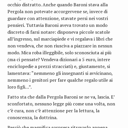
occhio distratto. Anche quando Baroni stava alla
Pergola non potevate accorgervene se, invece di
guardare con attenzione, stavate persi nei vostri
pensieri. Tuttavia Baroni aveva trovato un modo
discreto di farsi notare: disponeva piccole scatole
all’ingresso, sul marciapiede e vi regalava i libri che
non vendeva, che non riusciva a piazzare in nessun
modo. Mica roba illeggibile, solo sconosciuta ai più
(ma ci pensate? Vendeva dizionari a 5 euro, intere
enciclopedie a prezzi stracciati) e, giustamente, si
lamentava: “nemmeno gli insegnanti si avvicinano,
nemmeno i genitori per fare qualche regalo utile ai
loro figli…”.
Fatto sta che dalla Pergola Baroni se ne va, lascia. E’
sconfortato, nessuno legge più come una volta, non
c’è cura, non c’è attenzione per la lettura, la
conoscenza, la dottrina.
Perciò che magnifica sorpresa ritrovarlo appena