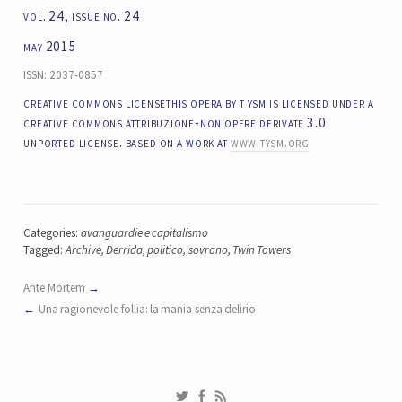
vol. 24, issue no. 24
may 2015
ISSN: 2037-0857
creative commons licensethis opera by t ysm is licensed under a
creative commons attribuzione-non opere derivate 3.0
unported license. based on a work at
www.tysm.org
Categories:
avanguardie e capitalismo
Tagged:
Archive
,
Derrida
,
politico
,
sovrano
,
Twin Towers
Ante Mortem
Una ragionevole follia: la mania senza delirio