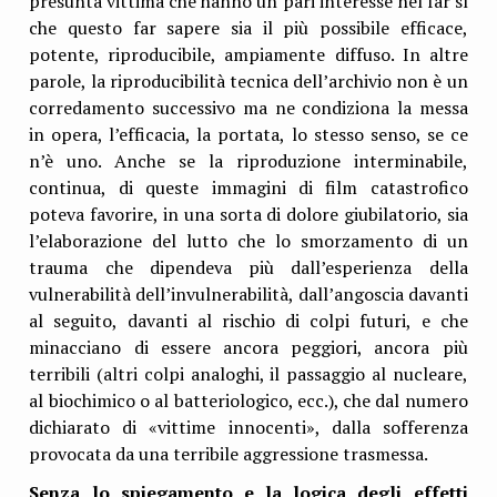
presunta vittima che hanno un pari interesse nel far sì
che questo far sapere sia il più possibile efficace,
potente, riproducibile, ampiamente diffuso. In altre
parole, la riproducibilità tecnica dell’archivio non è un
corredamento successivo ma ne condiziona la messa
in opera, l’efficacia, la portata, lo stesso senso, se ce
n’è uno. Anche se la riproduzione interminabile,
continua, di queste immagini di film catastrofico
poteva favorire, in una sorta di dolore giubilatorio, sia
l’elaborazione del lutto che lo smorzamento di un
trauma che dipendeva più dall’esperienza della
vulnerabilità dell’invulnerabilità, dall’angoscia davanti
al seguito, davanti al rischio di colpi futuri, e che
minacciano di essere ancora peggiori, ancora più
terribili (altri colpi analoghi, il passaggio al nucleare,
al biochimico o al batteriologico, ecc.), che dal numero
dichiarato di «vittime innocenti», dalla sofferenza
provocata da una terribile aggressione trasmessa.
Senza lo spiegamento e la logica degli effetti