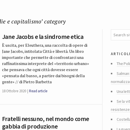
ie e capitalismo’ category
Jane Jacobs e la sindrome etica
È uscita, per Eleuthera, una raccolta di opere di
Jane Jacobs, intitolata Città e libertà. Un libro
articol
importante che permette di confrontarci una
raffinatissima interprete del «territorio urbano»
The Poli
che pensava che ogni città dovesse essere
Salman 
«pensata dal basso, a partire dai bisogni della
normalizza
gente» // di Pietro Barbetta
18 Ottobre 2020
Read article
Una lett
Se la vi
resistenze
Fratelli nessuno, nel mondo come
Costella
gabbia di produzione
La guer