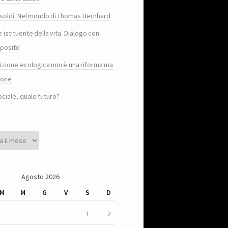
e i soldi. Nel mondo di Thomas Bernhard
e istituente della vita. Dialogo con
posito
sizione ecologica non è una riforma ma
ione
ociale, quale futuro?
Agosto 2026
M
M
G
V
S
D
1
2