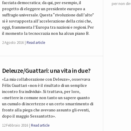
facciata democratica; da qui, per esempio, il
per non dir
progetto di eleggere un presidente europeo a
suffragio universale. Questa “rivoluzione dall’alto”
si è sovrapposta all’accelerazione della crisi che,
oggi, frammenta l’Europa tra nazioni e regioni. Per
il momento la tecnocrazia non ha alcun piano B.
2 Agosto 2016
Read article
Deleuze/Guattari: una vita in due?
«La mia collaborazione con Deleuze», osservava
Félix Guattari «non è il risultato di un semplice
incontro fra individui». Si trattava, per loro,
«mettere in comune non tanto un sapere quanto
un cumulo di incertezze e un certo smarrimento di
fronte alla piega che avevano assunto gli eventi,
dopo il maggio Sessantotto».
12 Febbraio 2016
Read article