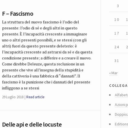
3
F – Fascismo
10
La struttura del nuovo fascismo è l’odio del
presente: l’odio di sé e degli altri in questo
17
presente. È l’incapacità crescente a immaginare
uno o altri presenti possibili, e se stessi (con gli
altri) fuori da questo presente deleterio: è
24
l’incapacità crescente ad astrarsi da sé e da questa
condizione presente; a differire e a creare il nuovo.
31
Come direbbe Deleuze, questa reclusione in un
presente che vive all’insegna della stupidità e
« Mar
della cattiveria è una fabbrica di “dannati”. Il
fascismo è la punizione che i dannati del presente
collega
infliggono a se stessi
Alfabet
29 Luglio 2018
Read article
Azioni p
Doppio
Delle api e delle locuste
Edition