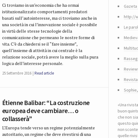
Ci troviamo in un’economia che ha ormai
Gazeta 
istituzionalizzato comportamenti predatori
http://
basati sull’autointeresse, ma ci troviamo anche in
una società in cui l’innovazione sociale è possibile
Le paro
in virtù delle stesse tecnologie della
comunicazione che permeano le nostre forme di
Medieva
vita. C’è da chiedersi se il “fare insieme”,
Multitu
quell’insieme di attività in cui centrale è la
relazione sociale, potrà avere la meglio sulla pura
Rasseg
logica dell’interesse personale.
Reviews
25 Settembre 2016
Read article
Revista
Sophie
Étienne Balibar: “La costruzione
«Una rivist
europea deve cambiare… o
buon quinto
collasserà”
che non sia
questo quin
L’Europa tende verso un regime potenzialmente
non sconte
autoritario, un regime che deve rivestirsi di una
quelle riv