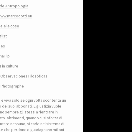
de Antropología
www.marcodotti.eu
le e le cose
list
des
na Flp
 in culture
 Observaciones Filosóficas
, Photographe
a è viva solo se ogni volta scontenta un
 dei suoi abbonati. E giustizia vuole
no sempre gli stessi a rientrare in
to. Altrimenti, quando ci si sforza di
ntare nessuno, si cade nel sistema di
iste che perdono o guadagnano milioni