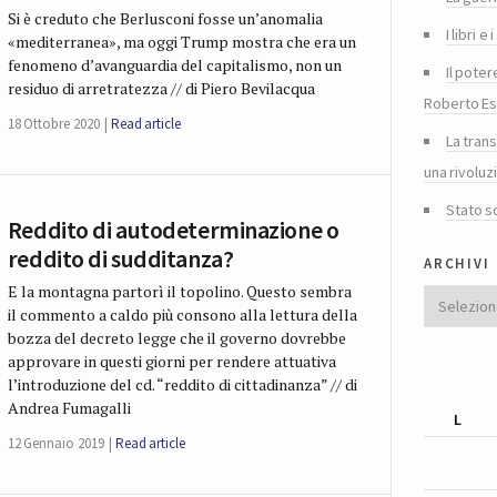
Si è creduto che Berlusconi fosse un’anomalia
I libri 
«mediterranea», ma oggi Trump mostra che era un
fenomeno d’avanguardia del capitalismo, non un
Il poter
residuo di arretratezza // di Piero Bevilacqua
Roberto Es
18 Ottobre 2020
Read article
La tran
una rivoluz
Stato s
Reddito di autodeterminazione o
reddito di sudditanza?
archivi
E la montagna partorì il topolino. Questo sembra
Archivi
il commento a caldo più consono alla lettura della
bozza del decreto legge che il governo dovrebbe
approvare in questi giorni per rendere attuativa
l’introduzione del cd. “reddito di cittadinanza” // di
Andrea Fumagalli
L
12 Gennaio 2019
Read article