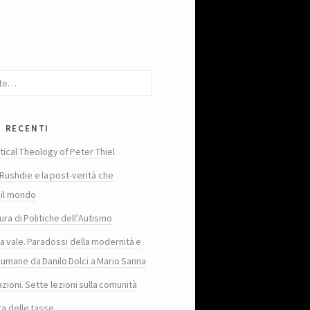
i recenti
tical Theology of Peter Thiel
Rushdie e la post-verità che
 il mondo
ura di Politiche dell’Autismo
ta vale. Paradossi della modernità e
 umane da Danilo Dolci a Mario Sanna
zioni. Sette lezioni sulla comunità
ra delle tasse