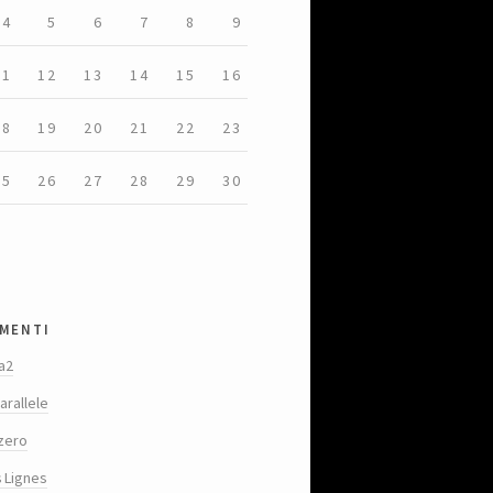
4
5
6
7
8
9
11
12
13
14
15
16
18
19
20
21
22
23
25
26
27
28
29
30
menti
a2
arallele
zero
s Lignes