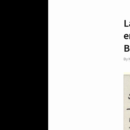
L
e
B
By