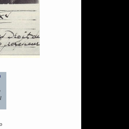
a
o
l
mo