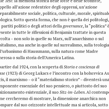
lle
Tesi
: la memoria storica delle lotte e delle sconfitte,
appello all’azione redentrice degli oppressi, un’azione
eparabilmente sociale, politica, culturale, morale, spiritual
ologica. Sotto questa forma, che non è quella dei politologi,
 partiti politici o degli attori della
governance
, la “politica” 
sente in tutte le riflessioni di Benjamin trattate in questa
ccolta – non solo in quelle su Marx, sull’anarchismo o sul
pitalismo, ma anche in quelle sul surrealismo, sulla teologia
ll’urbanismo di Haussmann, sulla natura come Madre
nerosa o sulla storia dell’America Latina.
partire dal 1924, con la scoperta di
Storia e coscienza di
sse
(1923) di Georg Lukacs e l’incontro con la bolscevica As
cis, il marxismo – o il “materialismo storico” – diventerà un
mponente essenziale del suo pensiero, o piuttosto del suo
sizionamento esistenziale, il suo
Sitz-im-Leben
. Al contemp
me cercheremo di mostrare, la dimensione anarchica non
ompare dal suo orizzonte intellettuale ma si articola, sotto