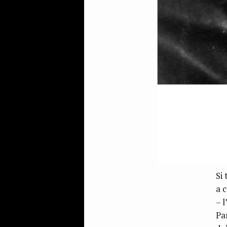
Si 
a 
– l
Pa