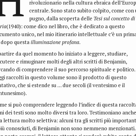
rivoluzionario nella cultura ebraica dell’Euro
centrale. Sono stato subito colpito, come con
pugno, dalla scoperta delle
Tesi sul concetto di
ria
(1940): come dico nel libro, che è dedicato a questo
cumento unico, nel mio itinerario intellettuale c’è un prim
 dopo questa
illuminazione profana
.
partire da quel momento ho iniziato a leggere, studiare,
cutere e rimuginare molti degli altri scritti di Benjamin,
rcando di comprendere il suo percorso spirituale e politico. 
ggi raccolti in questo volume sono il prodotto di questo
tativo, che si estende su … due secoli (il ventesimo e il
ntunesimo).
me si può comprendere leggendo l’indice di questa raccolta
mi dei testi sono molto diversi tra loro. Testimoniano anche
 lettura molto selettiva: alcuni tra gli scritti più important
più conosciuti, di Benjamin non sono nemmeno menzionati.