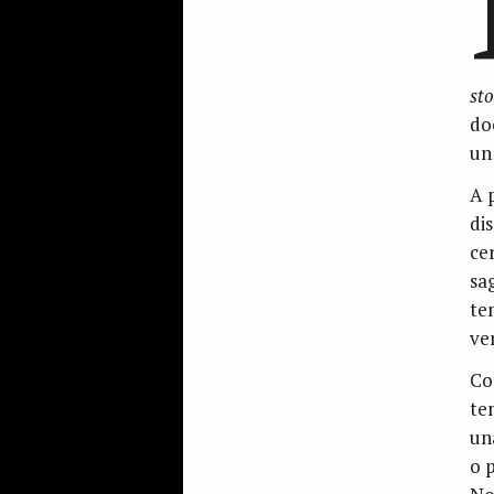
sto
do
un
A 
dis
ce
sa
ten
ve
Co
te
una
o 