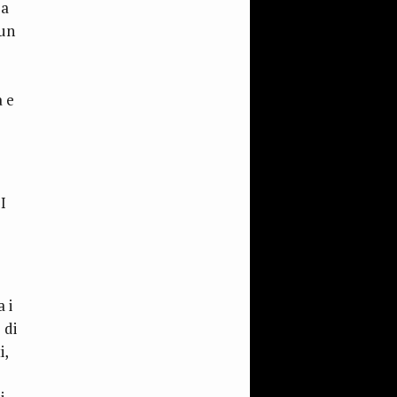
pa
 un
a e
I
 i
 di
i,