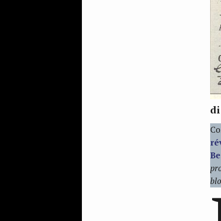
d
Co
ré
Be
pro
bl