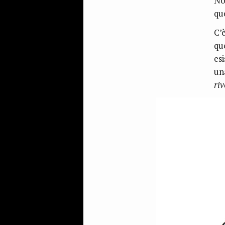
No
qu
C’
qu
es
un
ri