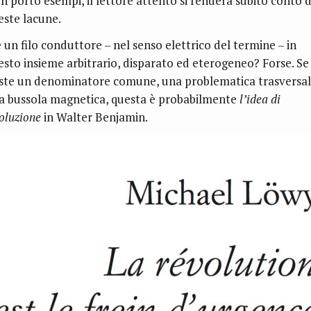
n porto esempi, il lettore attento si renderà subito conto d
este lacune.
è un filo conduttore – nel senso elettrico del termine – in
esto insieme arbitrario, disparato ed eterogeneo? Forse. Se
iste un denominatore comune, una problematica trasversal
a bussola magnetica, questa è probabilmente
l’idea di
voluzione
in Walter Benjamin.