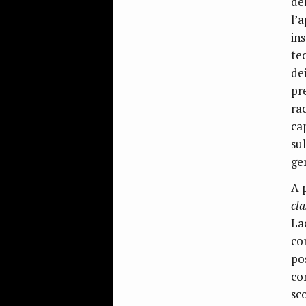
de
l’
ins
te
dei
pre
ra
ca
su
ge
A 
cla
La
co
po
co
sc