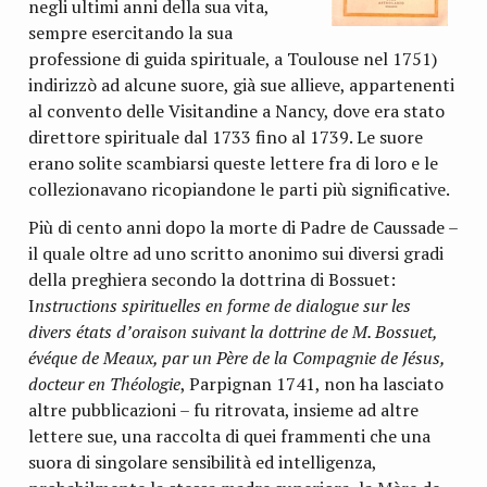
negli ultimi anni della sua vita,
sempre esercitando la sua
professione di guida spirituale, a Toulouse nel 1751)
indirizzò ad alcune suore, già sue allieve, appartenenti
al convento delle Visitandine a Nancy, dove era stato
direttore spi­rituale dal 1733 fino al 1739. Le suore
erano solite scam­biarsi queste lettere fra di loro e le
collezionavano ricopian­done le parti più significative.
Più di cento anni dopo la morte di Padre de Caussade –
­il quale oltre ad uno scritto anonimo sui diversi gradi
della preghiera secondo la dottrina di Bossuet:
I
nstructions spi­rituelles en forme de dialogue sur les
divers états d’oraison suivant la dottrine de M. Bossuet,
évéque de Meaux, par un Père de la Compagnie de Jésus,
docteur en Théologie
, Par­pignan 1741, non ha lasciato
altre pubblicazioni – fu ritro­vata, insieme ad altre
lettere sue, una raccolta di quei fram­menti che una
suora di singolare sensibilità ed intelligenza,