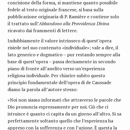
concisione della forma, si mantiene quanto pos­sibile
fedele al testo originale francese, si basa sulla
pubblica­zione originaria di P. Ramière e contiene solo
il trattato sul­l’
Abbandono alla Provvidenza Divina
ricavato dai fram­menti di lettere.
Indubbiamente il valore intrinseco di quest’opera
risiede nel suo contenuto «individuale»; vale a dire, il
lato gene­rico e dogmatico – pur restando sempre alla
base di que­st’opera – passa decisamente in secondo
piano di fronte al­l’anelito verso un’esperienza
religiosa individuale. Per chiarire subito questo
principio fondamentale dell’ope­ra di de Caussade
diamo la parola all’autore stesso:
«Noi non siamo informati che attraverso le parole che
Dio pronuncia espressamente per noi. Ciò che ci
istruisce è quanto ci capita da un giorno all’altro. Si sa
perfettamente soltanto quello che l’esperienza ha
appreso con la sofferenza e con l’azione. È questa la