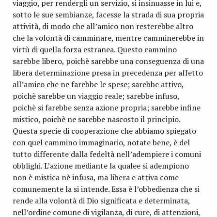
viaggio, per rendergli un servizio, si insinuasse in lui e,
sotto le sue sembianze, facesse la strada di sua propria
atti­vità, di modo che all’amico non resterebbe altro
che la vo­lontà di camminare, mentre camminerebbe in
virtù di quella forza estranea. Questo cammino
sarebbe libero, poichè sa­rebbe una conseguenza di una
libera determinazione presa in precedenza per affetto
all’amico che ne farebbe le spese; sarebbe attivo,
poichè sarebbe un viaggio reale; sarebbe in­fuso,
poichè si farebbe senza azione propria; sarebbe infine
mistico, poichè ne sarebbe nascosto il principio.
Questa specie di cooperazione che abbiamo spiegato
con quel cammino immaginario, notate bene, è del
tutto diffe­rente dalla fedeltà nell’adempiere i comuni
obblighi. L’azio­ne mediante la qualee si adempiono
non è mistica nè infusa, ma libera e attiva come
comunemente la si intende. Essa è l’obbedienza che si
rende alla volontà di Dio significata e de­terminata,
nell’ordine comune di vigilanza, di cure, di atten­zioni,