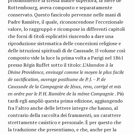
probabilmente la stessa madre superiora, la Mère de
Rot­tembourg, aveva composto e separatamente
conservato. Questo fascicolo pervenne nelle mani di
Padre Ramière, il quale, riconoscendone l’eccezionale
valore, lo raggrup­pò e ricompose in differenti capitoli
che forni di titoli esplicativi riuscendo a dare una
riproduzione sistematica del­le concezioni religiose e
delle istruzioni spirituali di de Caus­sade. Il volume così
composto vide la luce la prima volta a Parigi nel 1861
presso Régis Ruffet sotto il titolo:
L’Aban­don à la
Divine Providence, envisagé comme le moyen le plus facile
de sactification, ouvrage posthume de P. J. – P. de
Caussade de la Compagnie de Jésus, revu, corrigé et mis
en ordre par le P. H. Ramière de la même
Compagnie
. Più
tardi egli ampliò questa prima edizione, aggiungendo
fra l’altro anche delle lettere integre che hanno, al
contrario della raccolta dei frammenti, un carattere
strettamente casistico e personale. È per questo che
la traduzione che presentiamo, e che, anche per la