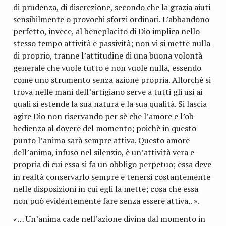
di prudenza, di discrezione, secondo che la grazia aiuti
sensibilmente o provochi sforzi ordinari. L’abbandono
per­fetto, invece, al beneplacito di Dio implica nello
stesso tempo attività e passività; non vi si mette nulla
di proprio, tranne l’attitudine di una buona volontà
generale che vuole tutto e non vuole nulla, essendo
come uno strumento senza azione propria. Allorchè si
trova nelle mani dell’artigiano serve a tutti gli usi ai
quali si estende la sua natura e la sua qualità. Si lascia
agire Dio non riservando per sè che l’amore e l’ob­
bedienza al dovere del momento; poichè in questo
punto l’anima sarà sempre attiva. Questo amore
dell’anima, infuso nel silenzio, è un’attività vera e
propria di cui essa si fa un ob­bligo perpetuo; essa deve
in realtà conservarlo sempre e te­nersi costantemente
nelle disposizioni in cui egli la mette; cosa che essa
non può evidentemente fare senza essere at­tiva.. ».
«… Un’anima cade nell’azione divina dal momento in