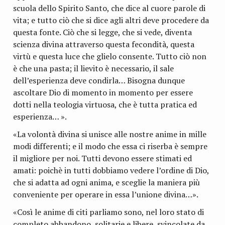
scuola dello Spirito Santo, che dice al cuore parole di
vita; e tutto ciò che si dice agli altri deve procedere da
questa fonte. Ciò che si legge, che si vede, di­venta
scienza divina attraverso questa fecondità, questa
virtù e questa luce che glielo consente. Tutto ciò non
è che una pasta; il lievito è necessario, il sale
dell’esperienza deve con­dirla… Bisogna dunque
ascoltare Dio di momento in momen­to per essere
dotti nella teologia virtuosa, che è tutta pratica ed
esperienza… ».
«La volontà divina si unisce alle nostre anime in mille
modi differenti; e il modo che essa ci riserba è sempre
il mi­gliore per noi. Tutti devono essere stimati ed
amati: poichè in tutti dobbiamo vedere l’ordine di Dio,
che si adatta ad ogni anima, e sceglie la maniera più
conveniente per operare in essa l’unione divina…».
«Così le anime di citi parliamo sono, nel loro stato di
com­pleto abbandono, solitarie e libere, svincolate da