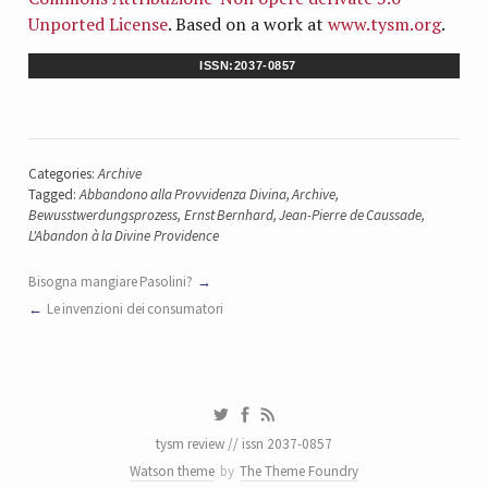
Unported License
. Based on a work at
www.tysm.org
.
ISSN:2037-0857
Categories:
Archive
Tagged:
Abbandono alla Provvidenza Divina
,
Archive
,
Bewusstwerdungsprozess
,
Ernst Bernhard
,
Jean-Pierre de Caussade
,
L'Aban­don à la Divine Providence
Bisogna mangiare Pasolini?
Le invenzioni dei consumatori
tysm review // issn 2037-0857
Watson theme
by
The Theme Foundry