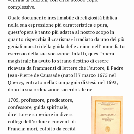
complessive.
Quale documento inestimabile di religio­sità biblica
nella sua espressione più caratteristica e pura,
quest’opera è tanto più adatta al nostro scopo in
quanto ri­specchia il «carisma» irradiato da uno dei più
geniali mae­stri della guida delle anime nell’immediato
esercizio della sua vocazione. Infatti, quest’opera
magistrale ha avuto lo strano destino di essere
ricavata da frammenti di lettere che l’autore, il Padre
Jean-Pierre de Caussade (nato il 7 marzo 1675 nel
Quercy, entrato nella Compagnia di Gesù nel 1693;
dopo la sua ordinazione sacerdotale nel
1705, professore, predica­tore,
confessore, guida spirituale,
direttore e superiore in di­versi
collegi dell’ordine e conventi di
Francia; morì, colpito da cecità