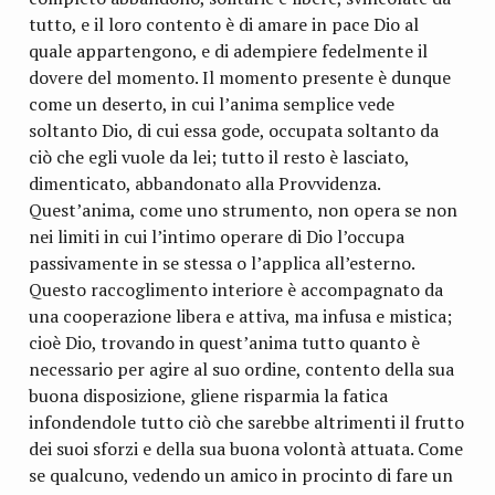
tutto, e il loro contento è di amare in pace Dio al
quale appartengono, e di adempiere fedelmente il
dovere del momento. Il mo­mento presente è dunque
come un deserto, in cui l’anima semplice vede
soltanto Dio, di cui essa gode, occupata soltanto da
ciò che egli vuole da lei; tutto il resto è lasciato,
dimenticato, abbandonato alla Provvidenza.
Quest’anima, come uno strumento, non opera se non
nei limiti in cui l’in­timo operare di Dio l’occupa
passivamente in se stessa o l’ap­plica all’esterno.
Questo raccoglimento interiore è accompagnato da
una cooperazione libera e attiva, ma infusa e mistica;
cioè Dio, trovando in quest’anima tutto quanto è
necessario per agire al suo ordine, contento della sua
buona disposizione, gliene risparmia la fatica
infondendole tutto ciò che sarebbe altri­menti il frutto
dei suoi sforzi e della sua buona volontà at­tuata. Come
se qualcuno, vedendo un amico in procinto di fare un