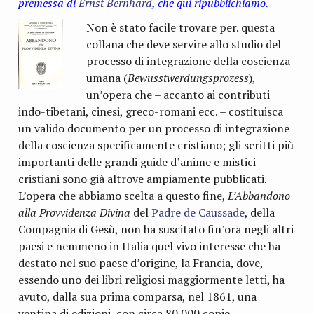
premessa di
Ernst Bernhard
, che qui ripubblichiamo.
Non è stato facile trovare per. questa
collana che deve ser­vire allo studio del
processo di integrazione della coscienza
umana (
Bewusstwerdungsprozess
),
un’opera che – accanto ai contributi
indo-tibetani, cinesi, greco-romani ecc. – co­stituisca
un valido documento per un processo di integrazione
della coscienza specificamente cristiano; gli scritti più
im­portanti delle grandi guide d’anime e mistici
cristiani sono già altrove ampiamente pubblicati.
L’opera che abbiamo scelta a questo fine,
L’Abbandono
alla Provvidenza Divina
del
Padre de Caussade
, della
Compagnia di Gesù, non ha suscitato fin’ora negli altri
paesi e nemmeno in Italia quel vivo interesse che ha
destato nel suo paese d’origine, la Francia, dove,
essendo uno dei libri religiosi maggiormente letti, ha
avuto, dalla sua prima com­parsa, nel 1861, una
ventina di edizioni, con circa 80.000 copie